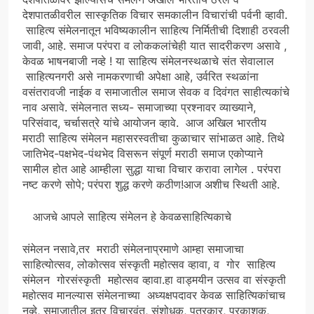
देशपातळीवरील सास्कृतिक विचार समकालीन विचारांची पर्वनी व्हावी.
साहित्य संमेलनातून भविष्यकालीन साहित्य निर्मितीची दिशाही ठरवली
जावी, आहे. समाज परंपरा व लोककलांचेही यात सादरीकरण असावे ,
केवळ भाषनबाजी नव्हे ! या साहित्य संमेलनस्थळाचे संत सेवालाल
साहित्यनगरी असे नामकरणाची अपेक्षा आहे, उर्वरित स्थळांना
वसंतरावजी नाईक व समाजातील समाज सेवक व दिवंगत साहीत्यकांचे
नाव असावे. संमेलनात सध्य- समाजाच्या प्रश्नावर व्याख्याने,
परिसंवाद, चर्चासत्रे यांचे आयोजन व्हावे. आज अखिल भारतीय
मराठी साहित्य संमेलन महासरस्वतीचा कुळाचार सांभाळत आहे. तिथे
जातिभेद-पक्षभेद-पंथभेद विसरून संपूर्ण मराठी समाज एकोप्याने
सामील होत आहे आम्हीला सुद्धा याचा विचार करावा लागेल . परंपरा
नष्ट करणे सोपे; परंपरा शुद्ध करणे कठीण!आज अशीच स्थिती आहे.
आजचे आपले साहित्य संमेलन हे केवळसाहित्यिकाचे
संमेलन नसावे,तर मराठी संमेलनाप्रमाणे आम्हा समाजाचा
साहित्योत्सव, लोकोत्सव संस्कृती महोत्सव व्हावा, व गोर साहित्य
संमेलन गोरसंस्कृती महोत्सव व्हावा.हा वाड्मयीन उत्सव वा संस्कृती
महोत्सव मानल्यास संमेलनाच्या अध्यक्षपदावर केवळ साहित्यिकांचाच
नव्हे, समाजातील इतर विचारवंत, संशोधक, पत्रकार, प्रकाशक,