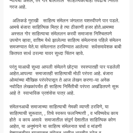
न्यायचा असेल, तर गोर बोलीतील साहित्यिकांचीही तेवढीच नितांत
गरज आहे.
अलिकडे गुराखी साहित्य संमेलन जंगलात यशस्वीपणे पार पडले.
आमचे बंजारा साहित्यिक मित्र हे त्या ठीकाणी हजर होते.आमच्या
अस्सल गोर साहित्याचा संमेललन करवी समाजास निश्चितपणे
उपयोग व्हावा, वाशिम येथे झालेल्या साहित्य संमेलनास पहिले संमेलन
समजण्यात येते.या संमेलनात ठरविण्यात आलेल्या सर्वसमावेशक बाबी
कितपत सार्थ ठरल्या यावर सुध्दा चिंतन व्हावे.
परंतु याआधी सुध्दा आपली संमेलने छोट्या स्वरुपातही पार पडलेली
आहेत.आपल्या समाजातही साहित्याची मोठी परंपरा आहे. बंजारा
ओव्यांच्या मौखिक परंपरेपासून ते आज लेखन करणा-या अनेक
नवोदित लेखकांपर्यंत ही साहित्य निर्मितीची परंपरा अखंडितपणे सुरू
आहे ते स्वाभाविक प्रशंसेस पात्र आहे.
संमेलनआधी समाजाच्या साहित्याची नेमकी व्याप्ती ठरविणे, या
साहित्याची सुरूवात, , तिचे स्वरूप फलनिष्पत्ती , व भविष्यवेध काय
होते व काय असावे समाजातील संपूर्ण देशातील साहित्यिक कोण
आहेत, या अनुषंगाने या साहित्य संमेलनात चर्चा व मांडणी
देशपातळीवर झाल्यासच संमेलन अखील भारतीय ठरेल व