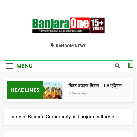
Skip
to
content
Welcome To
Gor Banjara News, Entertainment, Music Portal
RANDOM NEWS
Banjara One
Formerly
MENU
GoarBanjara.com
विश्व बंजारा दिवस… 08 एप्रिल
HEADLINES
dia) भाग-1
4 Years Ago
Home
Banjara Community
banjara culture