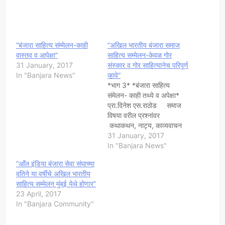
“बंजारा साहित्य संम्मेलन-काही
“अखिल भारतीय बंजारा समाज
वास्तव व आपेक्षा”
साहित्य सम्मेलन-केवळ गोर
31 January, 2017
संस्कार व गोर साहित्यानेच परिपूर्ण
In "Banjara News"
व्हावे”
​*भाग 3* *बंजारा साहित्य
संमेलन- काही तथ्ये व अपेक्षा*
प्रा.दिनेश एस.राठोड समाज
विषया वरील प्रश्नांवर
कथाकथन, नाट्य, काव्यवाचन
असे कार्यक्रम हवे विनोदी वक्तृत्व
31 January, 2017
स्पर्धा, बंजारा भजन लेंगीगीत
In "Banjara News"
काव्यगायन मैफल, काव्याधारित
“आँल इंडिया बंजारा सेवा संघाच्या
नृत्य, समाज निगडीत संशोधन
वतिने या वर्षीचे अखिल भारतीय
शोधनिबंधाचे वाचन असे नव-नवे
साहित्य सम्मेलन मुंबई येथे होणार”
कार्यक्रम आयोजित व्हावे.
23 April, 2017
संशोधक,समाजात लौकिक यश
In "Banjara Community"
मिळविलेली व्यक्ती, चित्रकार,…