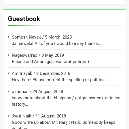
Guestbook
Somesh Nayak
/
5 March, 2020
Jai sewalal All of you I would like say thanks...
Nageswarrao
/
8 May, 2019
Please add Arranagula-vasram(gothram)
Amitnayak
/
2 December, 2018
Hey there! Please correct the spelling of political.
c mohan
/
29 August, 2018
know more about the bhaipana / gotgra system. detailed
history...
Jyoti Naik
/
11 August, 2018
Good write up about Mr. Ranjit Naik. Somebody keeps
deleting...