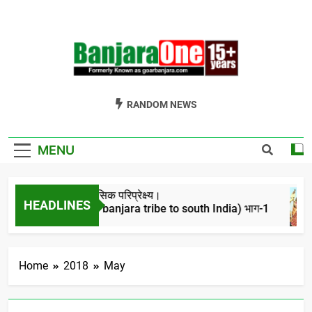
Skip
to
content
Welcome To
Gor Banjara News, Entertainment, Music Portal
RANDOM NEWS
Banjara One
Formerly
MENU
GoarBanjara.com
बंजारो का ऐतिहासिक परिप्रेक्ष्य।
HEADLINES
(Migration of banjara tribe to south India) भाग-1
4 Years Ago
Home
2018
May