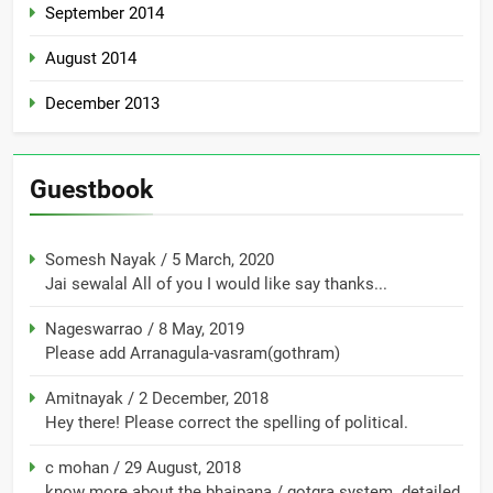
September 2014
August 2014
December 2013
Guestbook
Somesh Nayak
/
5 March, 2020
Jai sewalal All of you I would like say thanks...
Nageswarrao
/
8 May, 2019
Please add Arranagula-vasram(gothram)
Amitnayak
/
2 December, 2018
Hey there! Please correct the spelling of political.
c mohan
/
29 August, 2018
know more about the bhaipana / gotgra system. detailed