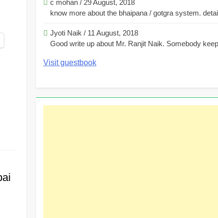
c mohan
/
29 August, 2018
know more about the bhaipana / gotgra system. detaile
Jyoti Naik
/
11 August, 2018
Good write up about Mr. Ranjit Naik. Somebody keeps
Visit guestbook
ai