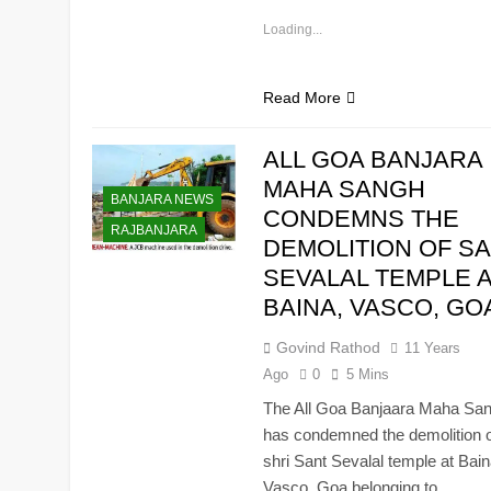
Loading...
Read More
ALL GOA BANJARA
MAHA SANGH
BANJARA NEWS
CONDEMNS THE
RAJBANJARA
DEMOLITION OF S
SEVALAL TEMPLE A
BAINA, VASCO, GO
Govind Rathod
11 Years
Ago
0
5 Mins
The All Goa Banjaara Maha Sa
has condemned the demolition o
shri Sant Sevalal temple at Bain
Vasco, Goa belonging to