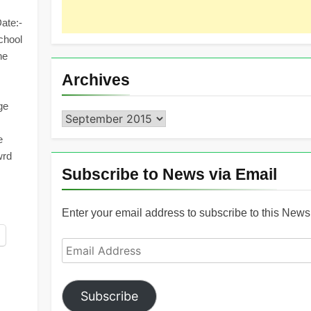
ate:-
chool
ne
Archives
age
Archives
e
wrd
Subscribe to News via Email
Enter your email address to subscribe to this News 
Email
Address
Subscribe