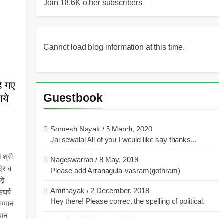
Join 18.6K other subscribers
Cannot load blog information at this time.
े गए
Guestbook
ाये
Somesh Nayak
/
5 March, 2020
Jai sewalal All of you I would like say thanks...
त श्री
Nageswarrao
/
8 May, 2019
दिर व
Please add Arranagula-vasram(gothram)
ड़े
Amitnayak
/
2 December, 2018
ंघर्ष
Hey there! Please correct the spelling of political.
म्मान
धान