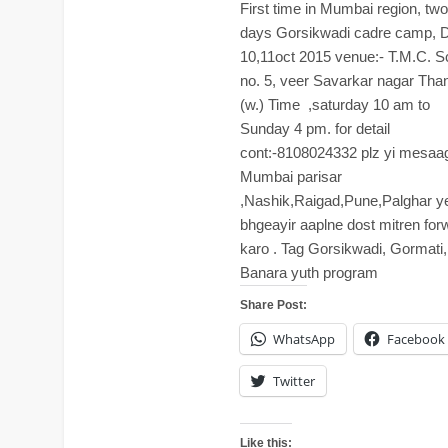
First time in Mumbai region, two
days Gorsikwadi cadre camp, D
10,11oct 2015 venue:- T.M.C. S
no. 5, veer Savarkar nagar Tha
(w.) Time ,saturday 10 am to
Sunday 4 pm. for detail
cont:-8108024332 plz yi mesa
Mumbai parisar
,Nashik,Raigad,Pune,Palghar y
bhgeayir aaplne dost mitren for
karo . Tag Gorsikwadi, Gormati,
Banara yuth program
Share Post:
WhatsApp
Facebook
Twitter
Like this: