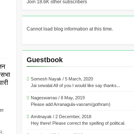
Join 18.6K other subscribers
Cannot load blog information at this time.
Guestbook
ुजन
नसभा
Somesh Nayak
/
5 March, 2020
वारी
Jai sewalal All of you I would like say thanks...
Nageswarrao
/
8 May, 2019
Please add Arranagula-vasram(gothram)
ित
Amitnayak
/
2 December, 2018
Hey there! Please correct the spelling of political.
२.