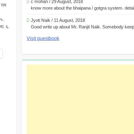
c mohan
/
29 August, 2018
 राम
know more about the bhaipana / gotgra system. detaile
 ५.
Jyoti Naik
/
11 August, 2018
भा. ६.
Good write up about Mr. Ranjit Naik. Somebody keeps
Visit guestbook