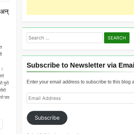
 अन्
Search
for:
रत
गी
Subscribe to Newsletter via Emai
 ।
जतं
Enter your email address to subscribe to this blog 
 पुरो
तेरो
Email
रो पार
Address
Subscribe