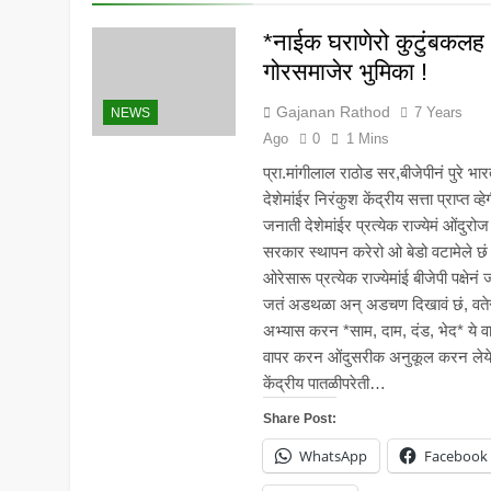
5 Years Ago
*नाईक घराणेरो कुटुंबकलह
गोरसमाजेर भुमिका !
Gajanan Rathod
7 Years
NEWS
Ago
0
1 Mins
प्रा.मांगीलाल राठोड सर,बीजेपीनं पुरे भा
देशेमांईर निरंकुश केंद्रीय सत्ता प्राप्त व्हे
जनाती देशेमांईर प्रत्येक राज्येमं ओंदुरोज
सरकार स्थापन करेरो ओ बेडो वटामेले छं
ओरेसारू प्रत्येक राज्येमांई बीजेपी पक्षेनं 
जतं अडथळा अन् अडचण दिखावं छं, वतेरो
अभ्यास करन *साम, दाम, दंड, भेद* ये वा
वापर करन ओंदुसरीक अनुकूल करन लेये
केंद्रीय पातळीपरेती…
Share Post:
WhatsApp
Facebook