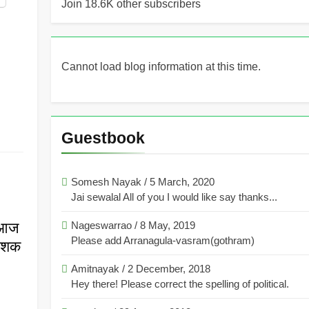
Join 18.6K other subscribers
Cannot load blog information at this time.
Guestbook
Somesh Nayak
/
5 March, 2020
Jai sewalal All of you I would like say thanks...
न आज
Nageswarrao
/
8 May, 2019
Please add Arranagula-vasram(gothram)
काशक
Amitnayak
/
2 December, 2018
Hey there! Please correct the spelling of political.