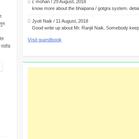
c mohan
/
29 August, 2018
know more about the bhaipana / gotgra system. detaile
त
Jyoti Naik
/
11 August, 2018
हणुन
Good write up about Mr. Ranjit Naik. Somebody keeps
,
तील
Visit guestbook
 राठोड