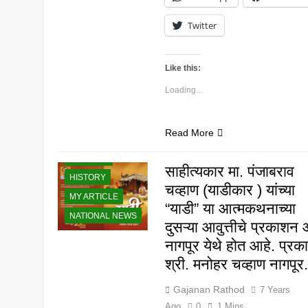
BANJARA
Twitter
COMMUNITY
BANJARA
CULTURE
Like this:
BANJARA NEWS
Loading...
BANJARA
SOCIAL
BANJARA-
Read More
BOOKS
GALLERY
साहीत्यकार मा. पंजाबराव
HISTORY
चव्हाण (याडीकार ) यांच्या
MY ARTICLE
“याडी” या आत्मकथनाच्या
NATIONAL NEWS
दुसऱ्या आवुत्तीचे प्रकाश
नागपूर येथे होत आहे. प्र
श्री. मनोहर चव्हाण नागपूर.
Gajanan Rathod
7 Years
Ago
0
1 Mins