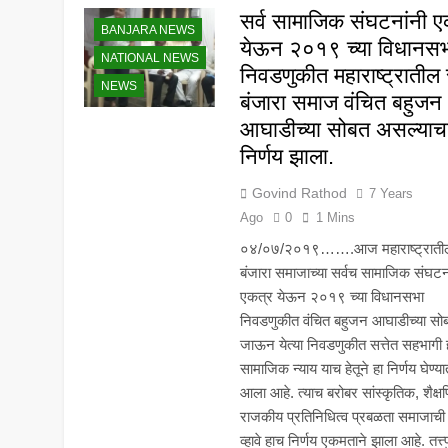
सर्व सामाजिक संघटनांनी ए
BANJARA NEWS
येऊन २०१९ च्या विधानस
NATIONAL NEWS
निवडणुकीत महाराष्ट्रातील स
NEWS
बंजारा समाज वंचित बहुजन
आघाडीच्या सोबत असल्याच
निर्णय झाला.
Govind Rathod
7 Years
Ago
0
1 Mins
०४/०७/२०१९…….आज महाराष्ट्राती
बंजारा समाजाच्या सर्वच सामाजिक संघटन
एकत्र येऊन २०१९ च्या विधानसभा
निवडणुकीत वंचित बहुजन आघाडीच्या सो
जाऊन येत्या निवडणुकीत सत्तेत सहभागी
सामाजिक न्याय याच हेतूने हा निर्णय घेण्या
आला आहे. त्याच बरोबर सांस्कृतिक, शैक्
राजकीय प्रतिनिधित्व प्रबळता समाजाची न
व्हावे हाच निर्णय एकमताने झाला आहे. तत्त्पुर