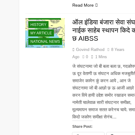
Read More
BANJARA NEWS
ऑल इंडिया बंजारा सेवा संघ
HISTORY
नाईक साहेब स्थापन किदे 
MY ARTICLE
छ AIBSS
NATIONAL NEWS
Govind Rathod
8 Years
Ago
0
1 Mins
जे संघटनामा जो बी बला बला छ, गदळोप
ऊ दूर वेताणी ऊ संघटन अधिक मजबुतीत
समाजेर कामेन कुं करन आये , आन जे
संघटनामा जो बी आछो छ ऊ आजी आछो क
करन विये हायी उद्देश समोर रखाडन समा
नामेती चालेवाळ सारी संघटनार समीक्षा,
मूल्यमापन समाज सतत करेनच चाये. सम
किदो जकोण समीक्षा सेनंच…
Share Post: