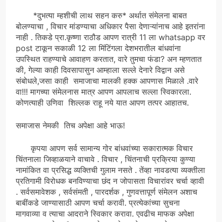
*दुभत्या म्हशीची लाथ सहन करु* अर्थात संमेलना बाबत
बोलण्याचा , विचार मांडण्याचा अधिकार पैसा देणाऱ्यांनाच आहे इतरांना
नाही . तिकडे प्रा.कृष्णा राठौड आपण रात्री 11 ला whatsapp वर
post टाकून सकाळी 12 ला मिंटिंगला देशभरातील बांधवांना
उपस्थित राहण्याचे आवाहण करतात, वारे तुमचा फंडा? अन म्हणतात
की, गेल्या काही दिवसापासुन आम्हाला सल्ले देनारे विद्वान असे
संबोधले,जसा काही समाजाचा मालकी हक्क आपणास मिळाले .वारे
वा!!! मागच्या संमेलनास मात्र आपण आपलाच सल्ला स्विकारला.
कोणत्याही उणिवा शिल्लक राहू नये यात आपण तत्पर आहातच.
समाजास नेमकी तिच अपेक्षा आहे भाऊ!
कृपया आपण सर्व सामान्य गोर बांधवांच्या सकारात्मक विचार
चिंतनाला जिव्हाळयाने वाचावे . विचार , चिंतनाची प्रक्रिया कुण्या
नामांकित वा प्रसिद्ध व्यक्तिची गुलाम नसते . तेंव्हा नावडत्या व्यक्तीला
प्रतिगामी विरोधक बनविण्याचा छंद न जोपासता विचारांवर चर्चा व्हावी
. सर्वसमावेशक , सर्वसंमती , पारदर्शक , गुणवत्तापूर्ण संमेलन अशाच
बाबींकडे जाण्यासाठी आपण चर्चा करावी. प्रत्येकांच्या सुचना
मागवाव्या व त्याचा आदराने स्विकार करावा. एवढीच माफक अपेक्षा