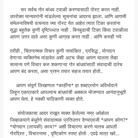
सर सर्वच गोर बांधव टवाळी करण्यासाठी पोस्ट करत नाही.
उपरोक्त मान्यवरांनी मांडलेल्या सुचनांचा आदरच झाला. आणि आगामी
संमेलनाविषयी वाचनात ज्या पोस्ट येत आहेत त्यात टिका करतांना
सुद्धा बहुतेक कुणी दृष्टिपथात नाही . बिनबुडाची टिका किंवा टवाळीला
आपण उत्तर द्यावे असा कुणी आग्रह करत नाही . आणि करुही नये
तरीही , चिंतनात्मक विचार कुणी नामांकित , प्रसिद्ध , योगदान
देणाऱ्या व्यक्तिनेच मांडावेत अशी अटच जेंव्हा आपण घालता तेंव्हा
सामान्य पणे विचार करु शकणाऱ्या गोर बांधवांसाठी संवादाची दारेच
आपण बंद करता, असा प्रश्न तयार सहज तयार होतो..
आपण संपूर्ण लिखाणात *काहींना* हा शब्दप्रयोग अविर्भावाने
लिहून एकप्रकारे आपल्याच बांधवांची अक्कल मोजण्यात आनंदानुभूती
आपण घेता. हे नक्की याठिकाणी व्यक्त होते.
संयोजकाचा आदर राखून व्यक्त केलेल्या नम्र अपेक्षेला
जिव्हाळयाने बंधुतेने संवादात्मक प्रतिउत्तर देण्याएवजी *आपण कोण?*
*योगदान (लायकी) काय?* अशी विचारणा करणे यातच आपली
गोरप्रित , विचारनामा , दृष्टिकोण स्पष्ट होतो . एवढे मात्र खरे…