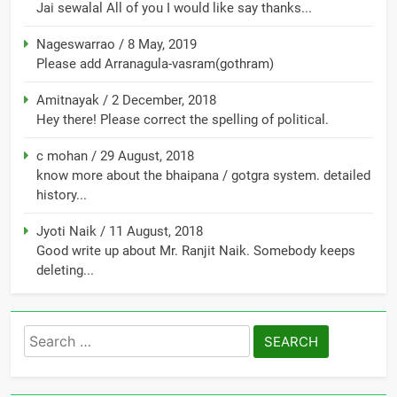
Jai sewalal All of you I would like say thanks...
Nageswarrao
/
8 May, 2019
Please add Arranagula-vasram(gothram)
Amitnayak
/
2 December, 2018
Hey there! Please correct the spelling of political.
c mohan
/
29 August, 2018
know more about the bhaipana / gotgra system. detailed
history...
Jyoti Naik
/
11 August, 2018
Good write up about Mr. Ranjit Naik. Somebody keeps
deleting...
Search
for: