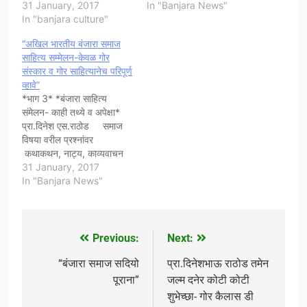
31 January, 2017
In "Banjara News"
In "banjara culture"
“अखिल भारतीय बंजारा समाज
साहित्य सम्मेलन-केवळ गोर
संस्कार व गोर साहित्यानेच परिपूर्ण
व्हावे”
​*भाग 3* *बंजारा साहित्य
संमेलन- काही तथ्ये व अपेक्षा*
प्रा.दिनेश एस.राठोड समाज
विषया वरील प्रश्नांवर
कथाकथन, नाट्य, काव्यवाचन
असे कार्यक्रम हवे विनोदी वक्तृत्व
31 January, 2017
स्पर्धा, बंजारा भजन लेंगीगीत
In "Banjara News"
काव्यगायन मैफल, काव्याधारित
नृत्य, समाज निगडीत संशोधन
शोधनिबंधाचे वाचन असे नव-नवे
कार्यक्रम आयोजित व्हावे.
Previous:
Next:
Post
संशोधक,समाजात लौकिक यश
मिळविलेली व्यक्ती, चित्रकार,…
navigation
“बंजारा समाज सदियो
प्रा.दिनेशभाऊ राठोड तमेन
पूराना”
जल्म दनेर कोटी कोटी
शुभेच्छा- गोर कैलास डी