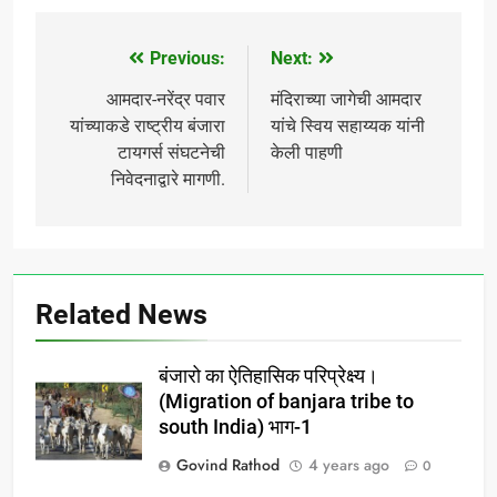
ओळखले जातात.ज्यांची जन
संख्या ही चार करोड पेक्षा जास्त
असु शकेल असे वाटते. भारत
Previous:
Next:
Post
देशाची एकमात्र बंजारा…
navigation
आमदार-नरेंद्र पवार
मंदिराच्या जागेची आमदार
यांच्याकडे राष्ट्रीय बंजारा
यांचे स्विय सहाय्यक यांनी
टायगर्स संघटनेची
केली पाहणी
निवेदनाद्वारे मागणी.
Related News
बंजारो का ऐतिहासिक परिप्रेक्ष्य।
(Migration of banjara tribe to
south India) भाग-1
Govind Rathod
4 years ago
0