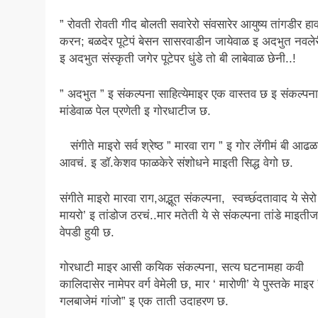
” रोवती रोवती गीद बोलती सवारेरो संवसारेर आयुष्य तांगडीर हा
करन; बळदेर पूटेपं बेसन सासरवाडीन जायेवाळ इ अदभुत नवले
इ अदभुत संस्कृती जगेर पूटेपर धुंडे तो बी लाबेवाळ छेनी..!
” अदभुत ” इ संकल्पना साहित्येमाइर एक वास्तव छ इ संकल्पना
मांडेवाळ पेल प्रणेती इ गोरधाटीज छ.
संगीते माइरो सर्व श्रेष्ठ ” मारवा राग ” इ गोर लेंगीमं बी आढ
आवचं. इ डाॅ.केशव फाळकेरे संशोधने माइती सिद्ध वेगो छ.
संगीते माइरो मारवा राग,अद्भूत संकल्पना, स्वच्छ॔दतावाद ये सेरो
मायरो’ इ तांडोज ठरचं..मार मतेती ये से संकल्पना तांडे माइतीज
वेपडी हुयी छ.
गोरधाटी माइर आसी कयिक संकल्पना, सत्य घटनामहा कवी
कालिदासेर नामेपर वर्ग वेमेली छ, मार ‘ मारोणी’ ये पुस्तके माइर 
गलबाजेमं गांजो” इ एक ताती उदाहरण छ.