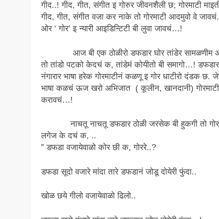
गीद..! गीद, गीत, संगीत इ गोरुर जीवनशैली छ; गोरमाटी माइत
गीद, गीत, संगीत वजा कर नाके तो गोरमाटी आदमुवो वे जावच
ओर ‘ गोर’ इ न्यारी आइडिन्टिटी बी लुवा जावचं…!
आज बी एक ठोळीरो डफडार घोर तांडेर सामळणीम 
तो तांडो पटको केदचं क, तांडेमं कोयीतो बी समागो…! डफडार
नंगारार भाषा हरेक गोरमाटीनं कळणू इ गोर धाटीरो दंडक छ. जेन
भाषा कळचं ऊज खरो अभिजात ( कूलीन, खानदानी) गोरमाटी
करावचं…!
नाचतू नाचतू डफडार ठोळी जरसेक बी हुकगी तो गोर 
लगेज के दचं क, ..
” डफडा वजायेवाळो कोर छी क, गोररे..?
डफडा सूदो वजारे मांदा तारे डफडानं जोडू दोयेरी फुंदा..
खोळ छये गीलो वजायेवाळो ढिलो..