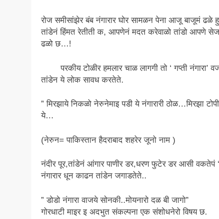
रोज समीसांझेर बंब नंगारार घोर सामळन पेना आजू बाजूमं ढळे हु
तांडेनं हिंमत रेतीती क, आपणेनं मदत करेवाळो तांडो आपणे सेजा
ढळो छ…!
परकीय टोळीर हमलार चाळ लागगी तो ‘ गप्ती नंगारा’ व
तांडेन ये लोक सावध करतेते.
” मिरझाये निकळो नेरुनेमाइ पडी ये नंगारारी ठोळ…मिरझा टोप
ये…
(नेरुन= पाकिस्तान हैदराबाद शहरेर जूनो नाम )
नंदीर पूर,तांडेनं आंगार पाणीर डर,धरण फुटेर डर आसी वकतेपं 
नंगारार धून काढन तांडेन जगाडतेते..
” डोडो नंगारा वाजये सोनकी..मोयनारो दळ बी जागो”
गोरधाटी माइर इ अदभुत संकल्पना एक संशोधनेरो विषय छ.