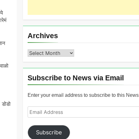
ये
रेमं
Archives
जान
Archives
ीवाळो
Subscribe to News via Email
Enter your email address to subscribe to this News 
‘ डोडो
Email
Address
Subscribe