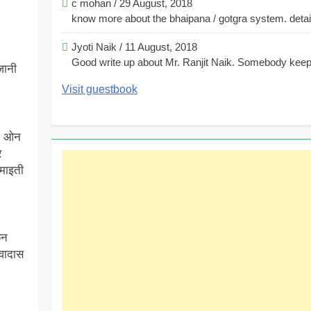
c mohan
/
29 August, 2018
know more about the bhaipana / gotgra system. detaile
Jyoti Naik
/
11 August, 2018
Good write up about Mr. Ranjit Naik. Somebody keeps
जानी
Visit guestbook
इ ओन
र
 माइती
ळन
ेवादास