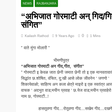
NEWS
RAJBANJARA
5 Years Ago
“अभिजात गोरमाटी अन् गिद/ग
संगित”
0
Kailash Rathod
9 Years Ago
1 Mins
” वाते मुंगा मोलारी ”
भीमणीपुत्र
“अभिजात गोरमाटी अन गीद,गीत, संगीत”
” गोरमाटी इ केवळ जात छेनी जमात छेनी तो इ एक मानवतावा
सिद्धांत छ.शोषित, वंचित, दु:खी आसे लोक जीवनेन ‘ जगणो ‘
शिकायेवाळो; साहित्य अन कला क्षेत्रे माइरो इ एक स्वतंत्र आस
वाचक ‘ अदभुत वाड;मयीन प्रवाह ‘ छ.येज वाड;मयीन प्रवाहेरो
नाम छ, गोरमाटी..!
हासतूवणा गीद…रोतूवणा गीद…सखेम गीद…दखणेम