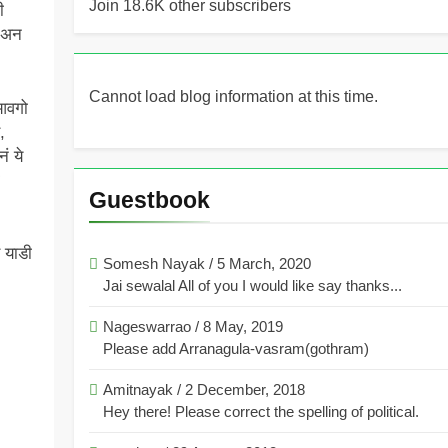
Join 18.6K other subscribers
ी
ं.अन
Cannot load blog information at this time.
आवगो
,
ं ये
Guestbook
याडी
Somesh Nayak
/
5 March, 2020
Jai sewalal All of you I would like say thanks...
Nageswarrao
/
8 May, 2019
Please add Arranagula-vasram(gothram)
Amitnayak
/
2 December, 2018
Hey there! Please correct the spelling of political.