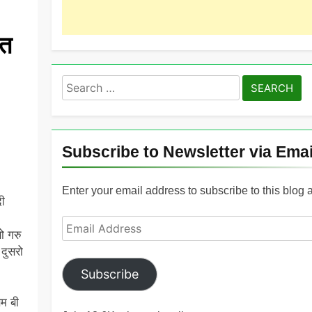
ित
Search
for:
Subscribe to Newsletter via Emai
Enter your email address to subscribe to this blog 
दी
Email
ो गरु
Address
 दुसरो
Subscribe
 बी