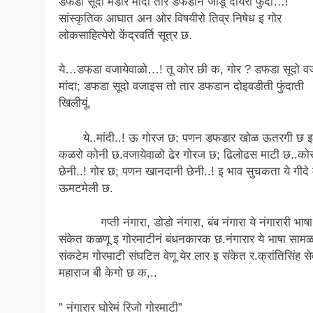
डफडा सूदो मंडारे मांदा तारे डफडान जोडू दोयेरी फुंदा…!
सांस्कृतिक आघात अन ओर विषयीरो तिव्र निषेध इ गोर
लोकसाहित्येरो केंद्रवर्ति सूत्र छ.
ये…डफडा वजायेवाळो…! तू कोर छी क, गोर ? डफडा सूदो व
मांदा; डफडा सूदो वजाइस तो तार डफडान दोइवडीती फुंदाती
खिलीयूं.
ये..मांदी..! ऊ गोरज छ; पणन डफडार खोळ ऊतरगी छ 
कळरो कोनी छ.वजायेवाळो ढेर गोरज छ; ढिलोढस माटी छ..को
छेनी..! गोर छ; पणन खानदानी छेनी..! इ भाव सुचकता ये गीदे
ऊमटमेली छ.
गप्ती नंगारा, डोडो नंगारा, बंब नंगारा ये नंगारारी भाषा
संकेत कळणू इ गोरमाटीनं बंधनकारक छ.नंगारार ये भाषा साम
संकटेम गोरमाटी संघटित वेणू येर लार इ संकेत र.क्रांतिसिंह स
महाराज बी केगो छ क,..
” नंगारार घोरेमं रिजो गोरमाटी”