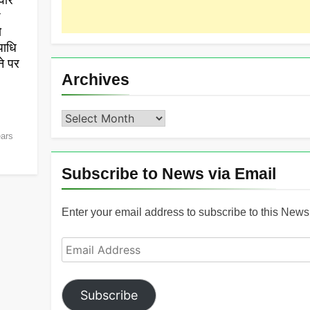
वीर
r
ो
पाधि
ने पर
Archives
Archives
ears
Subscribe to News via Email
Enter your email address to subscribe to this News 
Email
Address
Subscribe