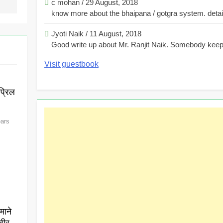
c mohan
/
29 August, 2018
know more about the bhaipana / gotgra system. detaile
Jyoti Naik
/
11 August, 2018
Good write up about Mr. Ranjit Naik. Somebody keeps
Visit guestbook
्रिल
ears
माने