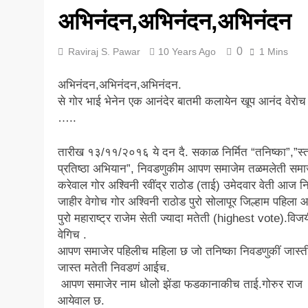
अभिनंदन,अभिनंदन,अभिनंदन
5 Years Ago
0
Raviraj S. Pawar
10 Years Ago
1 Mins
अभिनंदन,अभिनंदन,अभिनंदन.
से गोर भाई भेनेन एक आनंदेर बातमी कलायेन खूप आनंद वेरोच
…..
तारीख १३/११/२०१६ ये दन दै. सकाळ निर्मित “तनिष्का”,”स्त
प्रतिष्ठा अभियान”, निवडणुकीम आपण समाजेम तळमलेती समा
करेवाल गोर अश्विनी रवींद्र राठोड (ताई) उमेदवार वेती आज 
जाहीर वेगोच गोर अश्विनी राठोड पुरो सोलापूर जिल्हाम पहिला
पुरो महाराष्ट्र राजेम सेती ज्यादा मतेती (highest vote).विज
वेगिच .
आपण समाजेर पहिलीच महिला छ जो तनिष्का निवडणुकीं जास्त
जास्त मतेती निवडणं आईच.
आपण समाजेर नाम धोलो झेंडा फडकानाकीच ताई.गोरुर राज
आयेवाल छ.