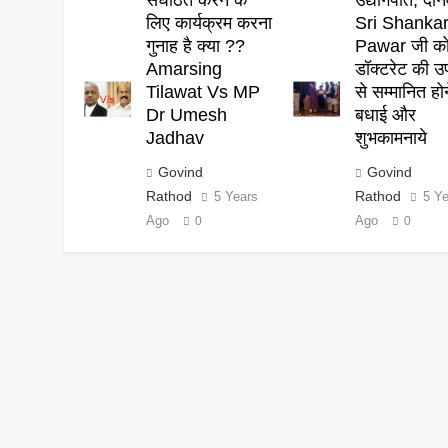
संघठित करने के
उद्योगपति, दान
लिए कार्यक्रम करना
Sri Shanka
गुनाह है क्या ??
Pawar जी क
Amarsing
डॉक्टरेट की उ
Tilawat Vs MP
से सम्मानित हो
Dr Umesh
बधाई और
Jadhav
शुभकामनाये
Govind
Govind
Rathod
Rathod
5 Years
5 Y
Ago
Ago
0
0