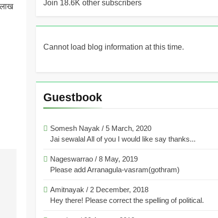
Join 18.6K other subscribers
ी लाख
Cannot load blog information at this time.
Guestbook
Somesh Nayak
/
5 March, 2020
Jai sewalal All of you I would like say thanks...
Nageswarrao
/
8 May, 2019
Please add Arranagula-vasram(gothram)
Amitnayak
/
2 December, 2018
Hey there! Please correct the spelling of political.