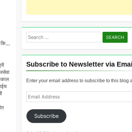
Search
for:
 कि,,,
Subscribe to Newsletter via Emai
्री
जसेवा
निकाल
Enter your email address to subscribe to this blog 
 आईच
यी
Email
Address
ीत
Subscribe