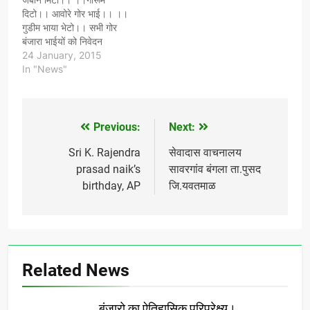
दिटो।। आवोरे गोर भाई।। ।।
गुडीम भाया भेटो।। सभी गोर
बंजारा भाईयों को निवेदन
है।"भारत बंजारा भक्ति सेवामाळा
24 January, 2015
समिति कर्नाटक की ओर से कल
In "News"
25/01/2015 से संत श्री
सेवालाल महाराज इनके 21 दिन
का सेवामाळा प्रारंभ होगा। हर वर्ष
आन्ध्रा,कर्नाटक,महाराष्ट्र मे
Previous:
Next:
Post
हजारो माला व्रत उपवास रखते…
navigation
Sri K. Rajendra
सेवादास वाचनालय
prasad naik’s
सावरगांव बंगला ता.पुसद
birthday, AP
जि.यवतमाळ
Related News
बंजारो का ऐतिहासिक परिप्रेक्ष्य।