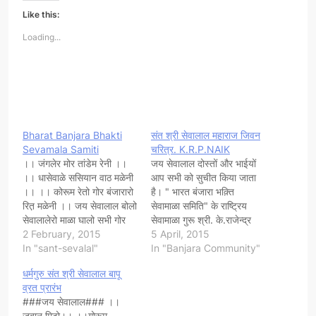
Like this:
Loading...
Bharat Banjara Bhakti
संत श्री सेवालाल महाराज जिवन
Sevamala Samiti
चरित्र. K.R.P.NAIK
।। जंगलेर मोर तांडेम रेनी ।।
जय सेवालाल दोस्तों और भाईयों
।। धासेवाळे ससियान वाठ मळेनी
आप सभी को सुचीत किया जाता
।। ।। कोरूम रेतो गोर बंजारारो
है। " भारत बंजारा भक़्ति
रित़ मळेनी ।। जय सेवालाल बोलो
सेवामाळा समिति" के राष्ट्रिय
सेवालालेरो माळा घालो सभी गोर
सेवामाळा गुरू श्री. के.राजेन्द्र
बंजारा भाईयों को निवेदन है। "गोर
2 February, 2015
प्रसाद नाईक, ईन्होने श्री
5 April, 2015
बंजारा संर्घष समिति भारत" सलग्न
In "sant-sevalal"
सेवालाल महाराज कि सेवामाळा कि
In "Banjara Community"
"भारत बंजारा भक्ति सेवामाळा
सूरूवात 11 मार्च 2002 से किया
धर्मगुरु संत श्री सेवालाल बापू
समिति कर्नाटक की ओर से
था। और आज भारत के तिन
व्रत प्रारंभ
25/01/2015 से…
राज्यों में हर साल 41,…
###जय सेवालाल### ।।
जबान मिटो।। ।।गोरूम