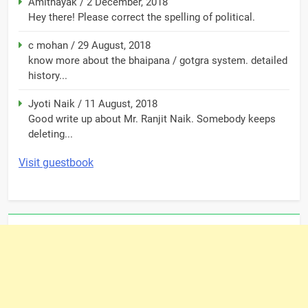
Amitnayak
/
2 December, 2018
Hey there! Please correct the spelling of political.
c mohan
/
29 August, 2018
know more about the bhaipana / gotgra system. detailed
history...
Jyoti Naik
/
11 August, 2018
Good write up about Mr. Ranjit Naik. Somebody keeps
deleting...
Visit guestbook