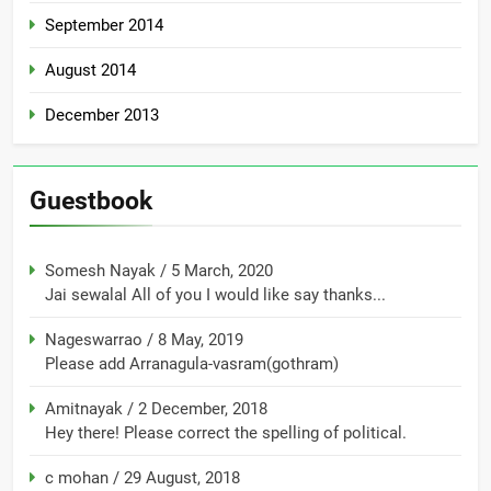
September 2014
August 2014
December 2013
Guestbook
Somesh Nayak
/
5 March, 2020
Jai sewalal All of you I would like say thanks...
Nageswarrao
/
8 May, 2019
Please add Arranagula-vasram(gothram)
Amitnayak
/
2 December, 2018
Hey there! Please correct the spelling of political.
c mohan
/
29 August, 2018