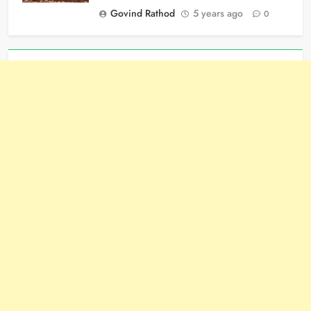
Govind Rathod
5 years ago
0