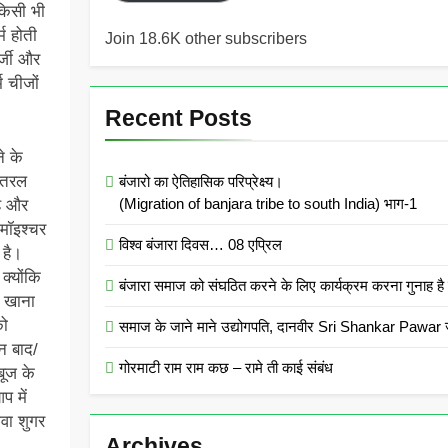
किसी भी
म होती
Join 18.6K other subscribers
र्जी और
 चीजों
Recent Posts
े के
े तरल
बंजारो का ऐतिहासिक परिप्रेक्ष्य।
(Migration of banjara tribe to south India) भाग-1
है और
मॉइश्चर
विश्व बंजारा दिवस… 08 एप्रिल
 है।
क्योंकि
बंजारा समाज को संघठित करने के लिए कार्यक्रम करना गुन
ट खाना
को
समाज के जाने माने उद्योगपति, दानवीर Sri Shankar Pawar ज
न बाद/
गोरमाटी राम राम कछ – रामे ती काई संबंध
बूज के
प में
वा शुगर
Archives