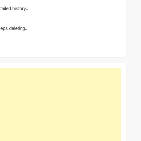
iled history...
ps deleting...