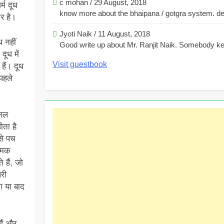
c mohan
/
29 August, 2018
्म दूध
know more about the bhaipana / gotgra system. deta
र है।
Jyoti Naik
/
11 August, 2018
ध नहीं
Good write up about Mr. Ranjit Naik. Somebody kee
ूध में
Visit guestbook
हैं। दूध
पहले
शनल
ोता है
से पच
 नमक
 हैं, जो
लरी
ा या बाद
हैं और