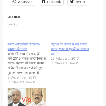
WhatsApp
Facebook
Twitter
Like this:
Loading...
बंजारा आदिवासियों से रूबरू-
“युवाओं कि ताकत से भरा बंजारा
पहचान की तलाश
समाज,समाज मे युवकों का योगदान
आदिवासी जगत मंगलवार, 31
अहम”
मार्च 2015 बंजारा आदिवासियों से
20 February, 2017
रूबरू- पहचान की तलाश बंजारा
In "Banjara News"
आदिवासी समाज पर सोचते हुए
मुझे इस वक्त याद आ रहा है
बंगलुरु जब वहां अखिल भारतीय
8 December, 2015
बंजारा भाषा सेमिनार आयोजित
In "Banjara News"
किया गया था. बंजारा समाज के
प्रतिष्ठित बुद्धिजीवियों से मेरा
परिचय वहीँ हुआ था. वैसे…