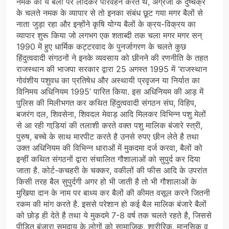
नमक को ये बैलों पर लादकर परिवहन करते थे, अंग्रेजों के दुष्चक्र
के चलते नमक के व्यापार से तो इनका संबंध छूट गया मगर बैलों से
नाता जुड़ा रहा और इन्होंने कृषि योग्य बैलों के क्रय-विक्रय का
व्यापार शुरू किया जो लगभग एक शताब्दी तक चला मगर मगर सन्
1990 में हुए धार्मिक कट्टरवाद के पुनर्जागरण के चलते कुछ
हिंदुत्ववादी संगठनों ने इनके व्यवसाय को छीनने की रणनीति के तहत
राजस्थान की भाजपा सरकार द्वारा 25 अगस्त 1995 में ‘राजस्थान
गोवंशीय पशुवध का प्रतिषेध और अस्थायी प्रवृजन या निर्यात का
विनिमय अधिनियम 1995’ पारित किया. इस अधिनियम की आड़ में
पुलिस की मिलीभगत कर कथित हिंदुत्ववादी संगठन संघ, विहिप,
बजरंग दल, शिवसेना, शिवदल मेवाड़ आदि मिलकर विभिन्न पशु मेलों
से आ रही गाडि़यां की तलाशी करते वक्त पशु मालिक बंजारे स्त्री,
पुरुष, बच्चे के साथ मारपीट करते है उनसे रुपए छीन लेते है तथा
उक्त अधिनियम की विभिन्न धाराओं में मुकदमा दर्ज करवा, बैलों को
इन्हीं कथित संगठनों द्वारा संचालित गौशालाओं को सुपुर्द कर दिया
जाता है. कोर्ट-कचहरी के चक्कर, वकीलों की फीस आदि के उपरांत
किसी तरह बैल सुपुर्दगी अगर हो भी जाती है तो भी गौशालाओं के
मुखिया दान के नाम पर बाध्य कर बैलों की कीमत वसूल करने जितनी
रकम की मांग करते है. इससे परेशान हो कई बैल मालिक बंजारे बैलों
को छोड़ ही देते है तथा ये मुकदमे 7-8 वर्ष तक चलते रहते है, जिससे
पीडि़त बंजारा समुदाय के लोगों को सामाजिक, शारीरिक, मानसिक व