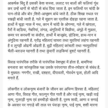
आकर्षक बिंदु है उसकी केश सज्जा. ललाट पर बालों की फलियां गुंथ
कर उन्हें धागों से चोटी से बांध दिया जाता है. इन फलियों पर चांदी के
पान-तोडे और बोर ;शिरो-आभूषण बांधे जाते है. ठीक शिखा स्थल पर
रखड़ी बांधी जाती है. गले में सुहाग का प्रतीक दोहड़ा पहना जाता है.
हाथों में चूड़ा नाक में नथ, कान में चांदी के ओगन्या, गले में खंगाला,
पैरों में कडि़या, नेबरियां, लंगड, अंगुलियों में बिछीया, अंगूठे में गुछला,
कमर पर करधनी या कंदौरा, हाथों में बाजूबंद, ड़ोडि़या, हाथ-पान व
अंगुठिया पहनती है. प्रौढ़ महिलाएं घाघरा तथा युवतियां लहंगा पहनती
है व लुगड़ी ओढनी ओढती है. बुढ़ी महिलाएं कांचली तथा नवयुवतियां
चैली-ब्लाउज पहनती है तथा कुंवारी लड़कियां बुशर्ट पहनती है.
विवाह पारंपरिक तरीके से पारंपरिक वेशभूषा में होता है. बामणिया
बनजारा का सांस्कृतिक पक्ष उसके परंपरागत तीज-त्योहार से संबंध है.
वे मुख्यतः गणगौर, राखी, दशहरा, दीपावली, गोवर्धन पूजा, होली आदि
मनाते हैं.
लोकगीत व लोकनृत्य बंजारों के जीवन का अभिन्न हिस्सा है. महिलाएं
आणा गीत, विवाह गीत, फाल्गुन गीत गाती है और पाई नृत्य, खड़ी पाई
नृत्य, गुजरड़ी नृत्य एवं हमचीड़ो खेलती है. पुरुष शादी, आणा व सगाई
के अवसर पर नगाड़े की ताल पर पंवाड़ा नृत्य, पाई नृत्य, शशी मारना