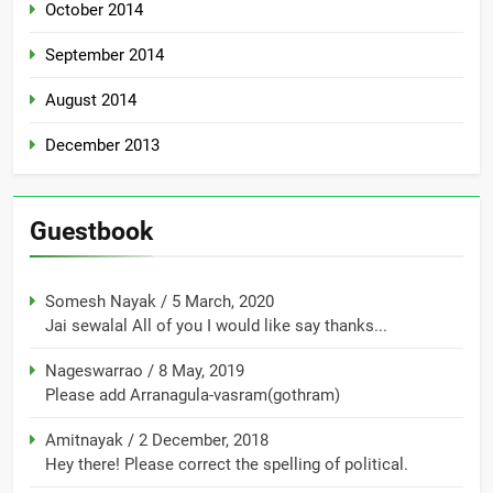
October 2014
September 2014
August 2014
December 2013
Guestbook
Somesh Nayak
/
5 March, 2020
Jai sewalal All of you I would like say thanks...
Nageswarrao
/
8 May, 2019
Please add Arranagula-vasram(gothram)
Amitnayak
/
2 December, 2018
Hey there! Please correct the spelling of political.