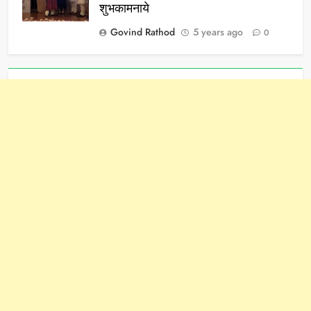
शुभकामनाये
Govind Rathod
5 years ago
0