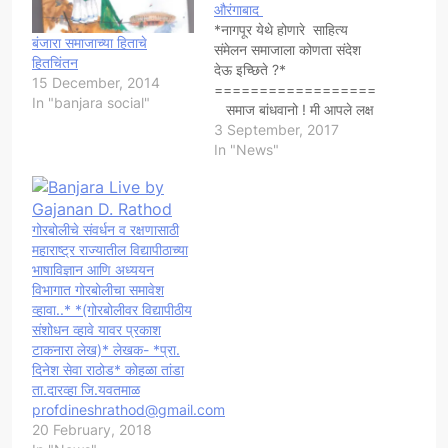
औरंगाबाद
*नागपूर येथे होणारे साहित्य
बंजारा समाजाच्या हिताचे
संमेलन समाजाला कोणता संदेश
हितचिंतन
देऊ इच्छिते ?*
15 December, 2014
======================
In "banjara social"
समाज बांधवानो ! मी आपले लक्ष
नागपूर येथे होणाऱ्या साहित्य
3 September, 2017
संमेलनाकडे मुद्दाम वेधु इच्छित
In "News"
आहे . सकारात्मक आणि सामंजस्य
या दोन गोष्टीला विशेष महत्व
देणाऱ्यापैकी मी एक आहे . नागपूर
गोरबोलीचे संवर्धन व रक्षणासाठी
येथे होणाऱ्या साहित्य संमेलनाचा
महाराष्ट्र राज्यातील विद्यापीठाच्या
वाद चिघळत…
भाषाविज्ञान आणि अध्ययन
विभागात गोरबोलीचा समावेश
व्हावा..* *(गोरबोलीवर विद्यापीठीय
संशोधन व्हावे यावर प्रकाश
टाकनारा लेख)* लेखक- *प्रा.
दिनेश सेवा राठोड* कोहळा तांडा
ता.दारव्हा जि.यवतमाळ
profdineshrathod@gmail.com
20 February, 2018