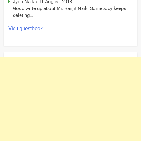
Jyoti Naik
/
11 August, 2018
Good write up about Mr. Ranjit Naik. Somebody keeps
deleting...
Visit guestbook