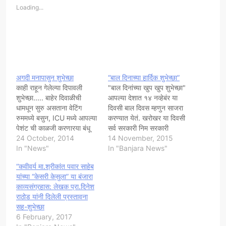
Loading...
अगदी मनापासुन शुभेच्छा
“बाल दिनाच्या हार्दिक शुभेच्छा”
काही राहून गेलेल्या दिपावली
"बाल दिनांच्या खुप खुप शुभेच्छा"
शुभेच्छा..... बाहेर दिवाळीची
आपल्या देशात १४ नव्हेबंर या
धामधून सुरु असताना वेटिंग
दिवसी बाल दिवस म्हणुन साजरा
रुममध्ये बसुन, ICU मध्ये आपल्या
करण्यात येतं. खरोखर या दिवसी
पेशंट ची काळजी करणारया बंधू
सर्व सरकारी निम सरकारी
बघिनिन्ना शुभेच्छा फटाक्यांच्या
24 October, 2014
अधिकारी वर्ग बालदिवसाच्या
14 November, 2015
दुकानातली गर्दी पाहूनही जे
In "News"
एकमेकानां भर भरून शुभेच्छा
In "Banjara News"
बाळगोपाळ आपल्या बाबांच्या
देतात.मिञ हो फक्त शुभेच्छा
“कवीवर्य मा.श्रीकांत पवार साहेब
बजेटमुळे मनसोक्त खरेदी करु
देण्यातच काही नाही तर देशात
यांच्या “केसरी केसुला” या बंजारा
शकत नाहीत त्यांना भरपूर फटाके
किती गोर गरीब विद्यार्थी खरे
काव्यसंग्रहास: लेखक प्रा.दिनेश
खरेदी करता यावेत ही शुभेच्छा...
शिक्षण घेतात यांच्या कडे खरे…
राठोड यांनी दिलेली प्रस्तावना
शेजारणीचा भरगच्च दिवाळी फराळ
सह-शुभेच्छा
नुसता…
6 February, 2017