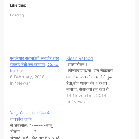
Like this:
Loading...
मनकीयार सतभावेती समाजेर घरेर
Kisan Rathod
सवतार वेतो रच कल्याण, Gokul
सत्यजीवन
Rathod
गोरविचारमंथन संत सेवालाल
6 February, 2018
एक विचारवंत गोर समाजेरो गुरू
In "News"
हेतो,वोन आपण देव र स्थान
मानाचा, सेवाभाया हनु कच ये
समाजेम जे भोंदु बाबा छ, उनुन
14 November, 2014
भजो पुजो मत हनु केमलेच. म तो
In "News"
देवेन मानुचु कारण देव घणो पवित्र
‘चालू डोकरा’ गोर बोलीम येक
अन निर्गुण निरांकार पवित्र शक्ती
नानकीस साकी
छ, जत सत्य वत उ छ,…
जे सेवालाल. *------:-चालू
डोकरा-:------* ---------
गोरमाटी वातेम येक नानकीस साकी