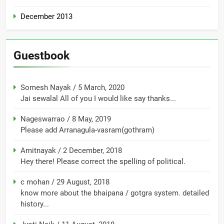
December 2013
Guestbook
Somesh Nayak
/
5 March, 2020
Jai sewalal All of you I would like say thanks...
Nageswarrao
/
8 May, 2019
Please add Arranagula-vasram(gothram)
Amitnayak
/
2 December, 2018
Hey there! Please correct the spelling of political.
c mohan
/
29 August, 2018
know more about the bhaipana / gotgra system. detailed
history...