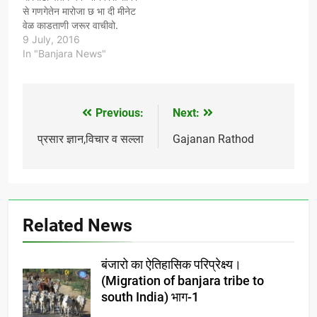
से गणगेतेन मारोजा छ भा दी मीनेट
वेळ काडताणी जरूर वाचीवो.
कवी. *आमगोत रवी सूभीया पवार*
9 July, 2016
In "Banjara News"
*08976305533* येक
वेळेर वात छ, जना डोकरा मोठीयार
वेतो, डोकरा घरेम सूतोतो, अन
वोवडी रानेम वोर खेतेसामून(वावर)
Previous:
Next:
Post
तीन माणस दूसर गामेर जारेते.…
navigation
प्रसार ज्ञान,विचार व सल्ला
Gajanan Rathod
Related News
बंजारो का ऐतिहासिक परिप्रेक्ष्य।
(Migration of banjara tribe to
south India) भाग-1