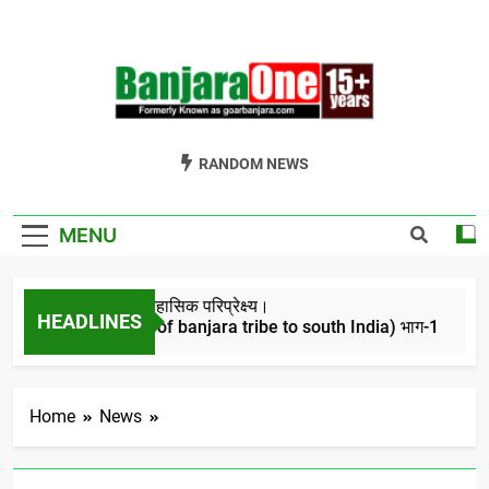
Skip
to
content
Welcome To
Gor Banjara News, Entertainment, Music Portal
RANDOM NEWS
Banjara One
Formerly
MENU
GoarBanjara.com
बंजारो का ऐतिहासिक परिप्रेक्ष्य।
HEADLINES
(Migration of banjara tribe to south India) भाग-1
4 Years Ago
Home
News