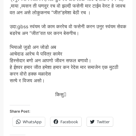
,माया ,व्यसन ती घणदुर रच वो झल्दी फसेनी मार टाईम वेस्ट हे जावच
वत अन असे लोकुकनच “जीत”हमेशा बेठी रच ।
उदा:gbss स्वंयम जो काम कररेच वो फसेनी करन उनुर स्वंयम सेवक
बडरेच अन “जीत”वत घर करन बेसगीच।
भियाओ जुडो अन जोडो अब
आचेदाड आरेच ये पवित्र कामेर
हिस्सेदार बणो अन आपणो जीवन सफल बणावो।
हे ईश्वर हमार जीत हमेशा हमार कन रेदेस मार समाजेन एक मुटठी
करन वोरो हक्क मळादेस
सत्ये र विजय असो।
किसु
Share Post:
WhatsApp
Facebook
Twitter