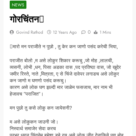
NEWS
गोरचिंतन
0
Govind Rathod
12 Years Ago
1 Mins
मारो मन पराजीते न पुछो , तु केर कन जाणो पसंद करेची भिया,
पराजीत बोलो ,म असे लोकुर शिकार करूचु ,जो मोह ,लालची,
व्यसनी, लोभी ,धन, पिसा अडका वास ,पद प्रतिष्ठा वास, जो खुदेर
जमीर रिस्ते, नाते ,मित्रता, ए से चिंजे दावेपर लगाडच असे लोकुर
कन जाणो म घणणो पसंद करूचु।
कारण असे लोक घण झल्दी मार जाळेम फसजाच, मार नाम भी
हेजावच “पराजित”।
मन पुछो तु कसे लोकु कन जायेसनी?
म असे लोकुकन जाउनी जो।
निस्वार्थ समाजेर सेवा करच
प्रभुर ध्यान चिंतनेम हमेशा डुबे रच असे लोक जीव देनाकिये पण मोह