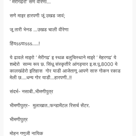
‘ मेरीगढेरो’ सण वीरेणा…
सणे माइर हारपणी जूं उखड जावं;
जू तारी भेनड …उखड चाली वीरेणा
हिंयssयाsss…..!
ये ढावले माइरो ‘ मेरीगढ’ इ स्थळ बलुचिस्थाने माइरे ‘ मेहरगढ’ ये
शब्देरो साम्य रूप छ. सिंधू संस्कृतीरे आंगड्यार इ.स.पू.8000 ये
कालखंडेरो इतिहास गोर याडी आजेताणू आपणे सारु गोकन रकाड
मेली छ….धन्य गोर याडी…हारपणी..!!
संदर्भ- नसाबी..भीमणीपुत्र
भीमणीपुत्र- मुलाखात..फन्डामेंटल रिसर्च सेंटर.
भीमणीपुत्र
मोहन गणुजी नायिक