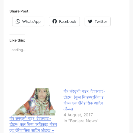
Share Post:
WhatsApp
Facebook
Twitter
Like this:
Loading...
गोर संस्कृती माइर ‘देवकवाद’-
टोटम (कुल चिन्ह/प्रतिक इ
गोरूर एक ऐतिहासिक आदिम
औळख
4 August, 2017
गोर संस्कृती माइर ‘देवकवाद’-
In "Banjara News"
टोटम( कूल चिन्ह प्रतिक)इ गोरुर
एक ऐतिहासिक आदिम ओळख –