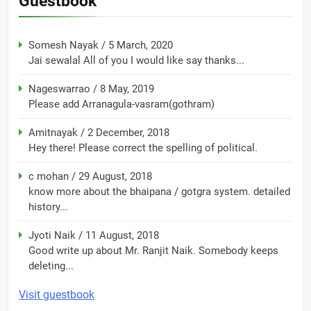
Guestbook
Somesh Nayak
/
5 March, 2020
Jai sewalal All of you I would like say thanks...
Nageswarrao
/
8 May, 2019
Please add Arranagula-vasram(gothram)
Amitnayak
/
2 December, 2018
Hey there! Please correct the spelling of political.
c mohan
/
29 August, 2018
know more about the bhaipana / gotgra system. detailed
history...
Jyoti Naik
/
11 August, 2018
Good write up about Mr. Ranjit Naik. Somebody keeps
deleting...
Visit guestbook