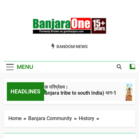
Skip
to
content
Welcome To
Gor Banjara News, Entertainment, Music Portal
RANDOM NEWS
Banjara One
Formerly
MENU
GoarBanjara.com
बंजारो का ऐतिहासिक परिप्रेक्ष्य।
HEADLINES
(Migration of banjara tribe to south India) भाग-1
4 Years Ago
Home
Banjara Community
History