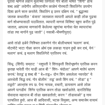
पूरावा म्हणजे लहान मुलाच्या लिंगाला गोर बोली भाषेत “शिंगी” हाच
शब्द आहे” लदेणीर अतिप्राचीन काळेमं गोरमाटी शिवलिंगेर उपयोग
दिशा ज्ञाने सारु करतेते. शिवलिंग इ उत्तर दक्षिण रचं. ” बूद्धाच्या
जातक कथातील ‘ बंजारा’ जातकात व्यापारी आपले काही लोक पुढचा
मार्ग शोधण्यासाठी पाठवितात. व्यापारी माणसं विशिष्ट खुणा करीत पुढे
जातात, आपल्या माणसांनी केलेल्या खुणांचा मागोवा घेत व्यापारांचा
तांडा त्या मार्गाने पुढ जातो” ( नसाबी-भीमणीपुत्र)
आसे तांडो ढळेरे निश्चित ठकाणेनं गोर बोलीभाषामं ‘मलाण’ कचं.
मोटमोटे भाटा गोळा करन ओमं एक लकडा गाडन हुबो कर दचं, येनं ‘
मलाण’ कचं. इ मलाण शिवलिंगेरो प्रतिरुप रचं.
सिंधू (शिंगी) सम्राट ‘ पशुपती रे शिंगाकृती शिरोभूषणेर प्रतिक करन
कृतज्ञ भावेती गोर याडी आज बी ” शिंग- चंदोला” आपणे मातेपं धारण
करचं.’ वेतडू’ इ शब्द बी ” बे+तडू= दोन शिंग असलेला नवरदेव” ये
आरथेती सिद्ध वचं. गोर बोलीमं ‘ तडू’ कतो शिंग वचं. ” तोडा” इ ”
तडूरो” अपभ्रंश रुप छ. पेना नायक, वचारी, डायसाण आसे लोक
आपणे पागडीमं शिंगेर प्रतिक करन तोडा खसोडतेते. क्रांतिसिंह
सेवादास महाराज बी तोडा खसडतोतो; करन ” तोडावाळो” इ नाम
प्रचलित हुवो. आज बी आदिवासी, भटक विमुक्त, अन्य समाजेम वायामं