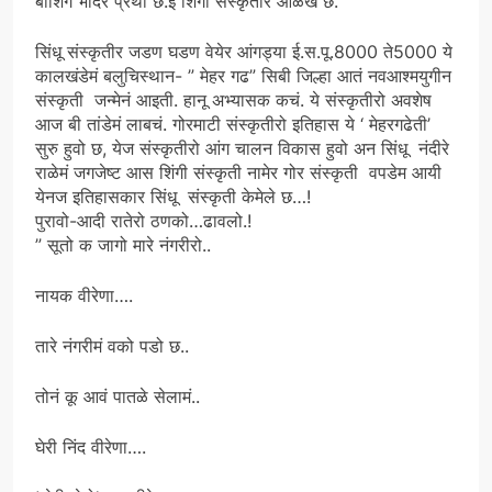
बाशिंग भांदेर प्रथा छ.इ शिंगी संस्कृतीर ओळख छ.
सिंधू संस्कृतीर जडण घडण वेयेर आंगड्या ई.स.पू.8000 ते5000 ये
कालखंडेमं बलुचिस्थान- ” मेहर गढ” सिबी जिल्हा आतं नवआश्मयुगीन
संस्कृती जन्मेनं आइती. हानू अभ्यासक कचं. ये संस्कृतीरो अवशेष
आज बी तांडेमं लाबचं. गोरमाटी संस्कृतीरो इतिहास ये ‘ मेहरगढेती’
सुरु हुवो छ, येज संस्कृतीरो आंग चालन विकास हुवो अन सिंधू नंदीरे
राळेमं जगजेष्ट आस शिंगी संस्कृती नामेर गोर संस्कृती वपडेम आयी
येनज इतिहासकार सिंधू संस्कृती केमेले छ…!
पुरावो-आदी रातेरो ठणको…ढावलो.!
” सूतो क जागो मारे नंगरीरो..
नायक वीरेणा….
तारे नंगरीमं वको पडो छ..
तोनं कू आवं पातळे सेलामं..
घेरी निंद वीरेणा….