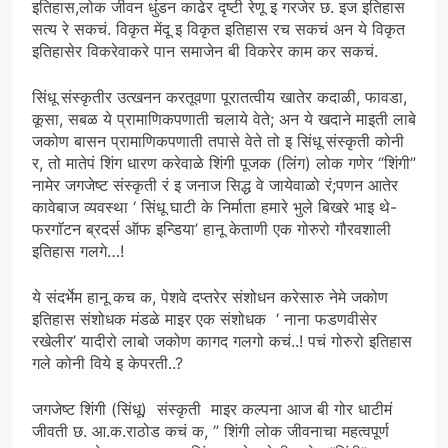
इतिहास,लोक जीवन धुंडन काढेर दृष्टी रेणू इ गरजेर छ. इज इतिहास
सत्य रे सकचं. विकृत मेंदू इ विकृत इतिहास रच सकचं अन ये विकृत
इतिहासेर विकरेवाकरे पान समाजेन बी विकरेर काम कर सकचं.
सिंधू संस्कृतीर उत्खनन करतूवणा पूरातत्वीय खातेर कदाळी, फावडा,
कूसा, सबळ ये प्रामाणिकपणाती चलाये वेते; अन ये खदाने माइती लाबे
जकोण बासन प्रामाणिकपणाती तपासे वेते तो इ सिंधू संस्कृती कोनी
र, तो मातेपं शिंग धारण करेवाळे शिंगी पूजक (लिंग) लोक गणेर “शिंगी”
नामेर जगजेष्ट संस्कृती रं इ जनाज सिद्ध वे जायेवाळो रं;पणन आतेर
कावेबाज व्यवस्था ‘ सिंधू घाटी के निर्माता हमारे भुले बिखरे भाइ थे-
फरगाॅटन ब्रदर्स ऑफ इन्डिया’ हानू केताणी एक गोरुरो गौरवशाली
इतिहास गलगे…!
ये संदर्भेम हानू कच क, पेशवे दप्तरेर संशोधन करेसारु नेमे जकोण
इतिहास संशोधक मंडळे माइर एक संशोधक ‘ नाना फडणवीसेर
रखेलीर’ यादीरो लाबो जकोण कागद गलगो कचं..! पचं गोरुरो इतिहास
गले कोनी विये इ केपरती..?
जगजेष्ट शिंगी (सिंधू) संस्कृती माइर कल्पना आज बी गोर धाटीमं
जीवती छ. आ.क.राठोड कचं क, ” शिंगी लोक जीवनाचा महत्वपूर्ण