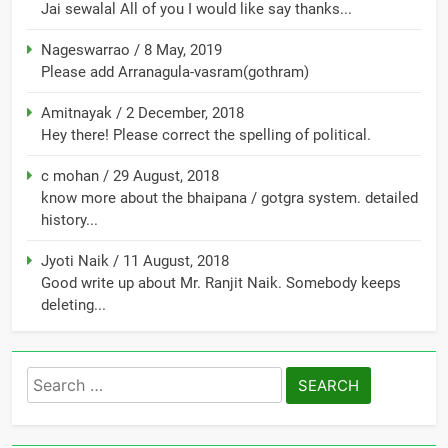
Jai sewalal All of you I would like say thanks...
Nageswarrao
/
8 May, 2019
Please add Arranagula-vasram(gothram)
Amitnayak
/
2 December, 2018
Hey there! Please correct the spelling of political.
c mohan
/
29 August, 2018
know more about the bhaipana / gotgra system. detailed
history...
Jyoti Naik
/
11 August, 2018
Good write up about Mr. Ranjit Naik. Somebody keeps
deleting...
Search
for: