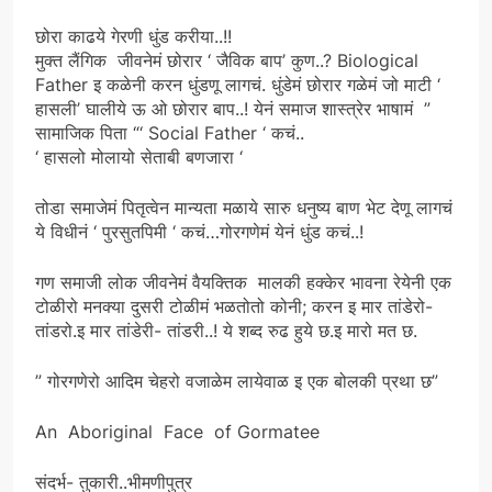
छोरा काढये गेरणी धुंड करीया..!!
मुक्त लैंगिक जीवनेमं छोरार ‘ जैविक बाप’ कुण..? Biological
Father इ कळेनी करन धुंडणू लागचं. धुंडेमं छोरार गळेमं जो माटी ‘
हासली’ घालीये ऊ ओ छोरार बाप..! येनं समाज शास्त्रेर भाषामं ”
सामाजिक पिता “‘ Social Father ‘ कचं..
‘ हासलो मोलायो सेताबी बणजारा ‘
तोडा समाजेमं पितृत्वेन मान्यता मळाये सारु धनुष्य बाण भेट देणू लागचं
ये विधीनं ‘ पुरसुतपिमी ‘ कचं…गोरगणेमं येनं धुंड कचं..!
गण समाजी लोक जीवनेमं वैयक्तिक मालकी हक्केर भावना रेयेनी एक
टोळीरो मनक्या दुसरी टोळीमं भळतोतो कोनी; करन इ मार तांडेरो-
तांडरो.इ मार तांडेरी- तांडरी..! ये शब्द रुढ हुये छ.इ मारो मत छ.
” गोरगणेरो आदिम चेहरो वजाळेम लायेवाळ इ एक बोलकी प्रथा छ”
An Aboriginal Face of Gormatee
संदर्भ- तुकारी..भीमणीपुत्र