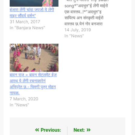
song*"अदभुत"ई लेंगी माईरो
बंजारा लेंगी चांदा जपजो,ये लेंगी
एक वास्तव..!*"अदभुत"इ
माइर सौंदर्य दर्शन”
सायित्य अन संस्कृती माईरो
31 March, 2017
वास्तव छ.येनं गोर बनजारा
In "Banjara News"
संस्कृती अन सायित्य भी अपवाद
14 July, 2019
छेनी.ताना छच्यापर कनायी कनायी
In "News"
हासतूवणा आढळ आवचं. "हास"इ
"हासणी"रसेरो स्थायीभाव छ.हानू
वाड;मय शास्त्र भी कचं,तो पचं
ताना छच्यापरेर "हास"ये
स्थायीभावेनं कुण छेडतो विये,जना
ओनं हासणी आवचं?इ प्रश्न
बावन राज = बावन सेटलमेंट ईज
अनुत्तरीत…
आरथ ये लेंगी रचनाकारेनं
अभिप्रेत छ.- भिमणी पुत्र मोहन
नायक.
7 March, 2020
In "News"
Previous:
Next:
Post