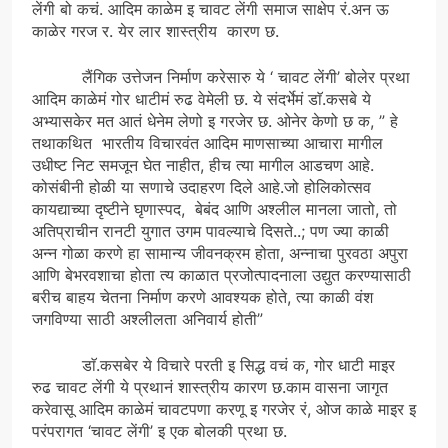
लेंगी बो कचं. आदिम काळेम इ चावट लेंगी समाज साक्षेप रं.अन ऊ
काळेर गरज र. येर लार शास्त्रीय कारण छ.
लैंगिक उत्तेजन निर्माण करेसारु ये ‘ चावट लेंगी’ बोलेर प्रथा
आदिम काळेमं गोर धाटीमं रुढ वेमेली छ. ये संदर्भेमं डाॅ.कसबे ये
अभ्यासकेर मत आतं धेनेम लेणो इ गरजेर छ. ओनेर केणो छ क, ” हे
तथाकथित भारतीय विचारवंत आदिम माणसाच्या आचारा मागील
उधीष्ट निट समजून घेत नाहीत, हीच त्या मागील आडचण आहे.
कोसंबीनी होळी या सणाचे उदाहरण दिले आहे.जो होलिकोत्सव
कायद्याच्या दृष्टीने घृणास्पद, बेबंद आणि अश्लील मानला जातो, तो
अतिप्राचीन रानटी युगात उगम पावल्याचे दिसते..; पण ज्या काळी
अन्न गोळा करणे हा सामान्य जीवनक्रम होता, अन्नाचा पुरवठा अपुरा
आणि बेभरवशाचा होता त्य काळात प्रजोत्पादनाला उद्युत करण्यासाठी
बरीच बाहय चेतना निर्माण करणे आवश्यक होते, त्या काळी वंश
जगविण्या साठी अश्लीलता अनिवार्य होती”
डाॅ.कसबेर ये विचारे परती इ सिद्ध वचं क, गोर धाटी माइर
रुढ चावट लेंगी ये प्रथानं शास्त्रीय कारण छ.काम वासना जागृत
करेवासू आदिम काळेमं चावटपणा करणू इ गरजेर रं, ओज काळे माइर इ
परंपरागत ‘चावट लेंगी’ इ एक बोलकी प्रथा छ.