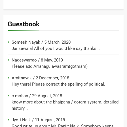
Guestbook
Somesh Nayak
/
5 March, 2020
Jai sewalal All of you I would like say thanks...
Nageswarrao
/
8 May, 2019
Please add Arranagula-vasram(gothram)
Amitnayak
/
2 December, 2018
Hey there! Please correct the spelling of political.
c mohan
/
29 August, 2018
know more about the bhaipana / gotgra system. detailed
history...
Jyoti Naik
/
11 August, 2018
Good write up about Mr. Ranjit Naik. Somebody keeps