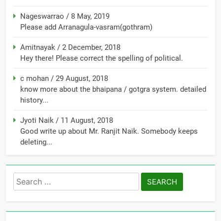
Nageswarrao
/
8 May, 2019
Please add Arranagula-vasram(gothram)
Amitnayak
/
2 December, 2018
Hey there! Please correct the spelling of political.
c mohan
/
29 August, 2018
know more about the bhaipana / gotgra system. detailed
history...
Jyoti Naik
/
11 August, 2018
Good write up about Mr. Ranjit Naik. Somebody keeps
deleting...
Search
for: