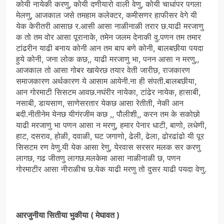
कोयी नायेकी करणु, कोयी दणीयारो वाली वेणु, कोयी चाधांपर पगला
मेलणु, आजकाल जसे तमहाम कलेक्टर, कमीसणर हाफीसर वेगे यी
येक केरीतरी आसाछ र.आसी आसा नाळीनाळी तरार छ.याढी मरजाणु
क तो तम वोर आसा पूरानाके, तमेन जलम देनाकी वु.पणन तम तमार
टांढरीन याढी बनाय कोनी आन तम बाप बणे कोनी, बालबछीया पयदा
हुये कोनी, जना लोक कछ,, याढी मरजाणु भा, पनन आसा न मरणु,,
आजकाल तो आसा गोबर खायेरछ तयार वेती जारीछ, राजकारण
समाजकारण अर्थकारण ये आसाम आयेनी.ना ही संपती.बालबछीया,
आन गोरमाटी सिसटम आवछ.नघंरीर नायेका, टांढेर नायेक, हासाबी,
नसाबी, डायसाण, साणेसरतार येकछ आसा रेतीती, नेकी आन
बदी.नीतीनेम येनछ यीगंरजीम कछ ,, पौलीशी,, करन तम के सकोछो
याढी मरजाणु भा पणन आसा न मरणु, हमार पेनार धाटी, बाणो, लधेणी,
हाट, दसराव, होळी, दवाळी, घट जगाणो, ढेली, ढेला, ढोरढांढो यी पूर
सिसटम रण वेणु.यी येक आसा रेणु, येरवास सरसर मलक सर करणु
लागछ, गढ जीतणु लागछ.मलकेमा आसा नाळीनाळी छ, पणन
गोरमाटीर आसा नीराळीच छ.येक याढी मरणु तो दुसर याढी पयदा वेणु.
आरजुनीया सितीया भुकीया ( मेघावत )