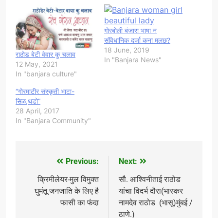
गोरबोली बंजारा भाषा न
संविधानिक दर्जा कना मलछ?
18 June, 2019
राठोड बेटी वेवार कु चलाव
In "Banjara News"
12 May, 2021
In "banjara culture"
“गोरमाटीर संस्कृती भाटा-
सिळ,थडो”
28 April, 2017
In "Banjara Community"
Previous:
Next:
Post
navigation
क्रिमीलेयर-मुल विमुक्त
​सौ. आश्विनीताई राठोड
घुमंतू जनजाति के लिए है
यांचा विदर्भ दौरा(भास्कर
फासी का फंदा
नामदेव राठोड (भासू)मुंबई /
ठाणे.)