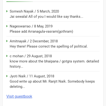
Somesh Nayak
/
5 March, 2020
Jai sewalal All of you I would like say thanks...
Nageswarrao
/
8 May, 2019
Please add Arranagula-vasram(gothram)
Amitnayak
/
2 December, 2018
Hey there! Please correct the spelling of political.
c mohan
/
29 August, 2018
know more about the bhaipana / gotgra system. detailed
history...
Jyoti Naik
/
11 August, 2018
Good write up about Mr. Ranjit Naik. Somebody keeps
deleting...
Visit guestbook