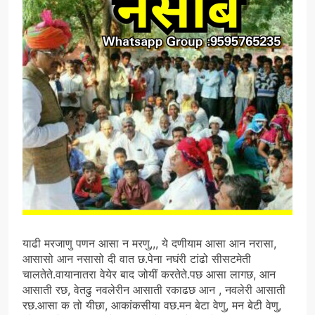
याढी मरजाणु पणन आसा न मरणु,,, ये दणीयाम आसा आन नरासा,
आसासो आन नसासो दी वात छ.पेना नघंरी टांढो सीसटमेती
चालतेते.वायानातरा वेयेर बाद जोयीं करतेते.पछ आसा लागछ, आन
आसाती रछ, वेतढु नवलेरीन आसाती रकाढछ आन , नवलेरी आसाती
रछ.आसा क तो यीछा, आकांकसीया वछ.मन बेटा वेणु, मन बेटी वेणु,