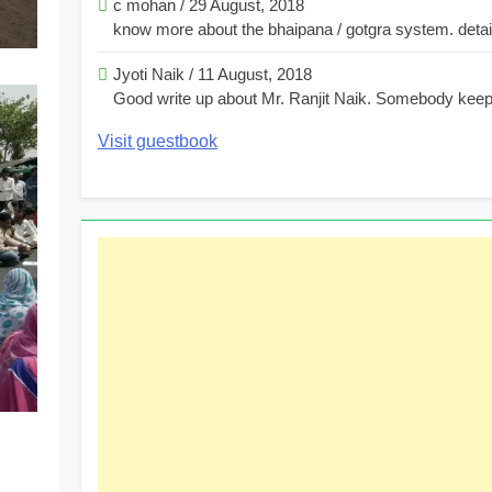
c mohan
/
29 August, 2018
know more about the bhaipana / gotgra system. detaile
Jyoti Naik
/
11 August, 2018
Good write up about Mr. Ranjit Naik. Somebody keeps
Visit guestbook