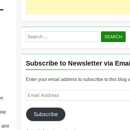
 –
Search
for:
Subscribe to Newsletter via Emai
Enter your email address to subscribe to this blog 
Email
लग
Address
स्था
Subscribe
।
ै। आज