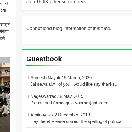
Join 18.6K other subscribers
ंजारा
दिया
ष्ट्र
Cannot load blog information at this time.
ंख्या
 की
Guestbook
Somesh Nayak
/
5 March, 2020
Jai sewalal All of you I would like say thanks...
Nageswarrao
/
8 May, 2019
Please add Arranagula-vasram(gothram)
Amitnayak
/
2 December, 2018
Hey there! Please correct the spelling of political.