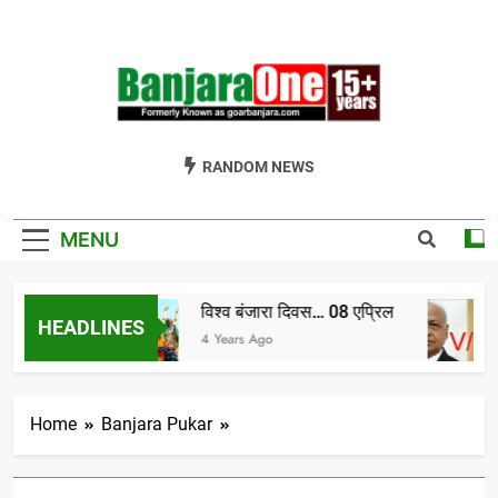
Skip
to
content
Welcome To
Gor Banjara News, Entertainment, Music Portal
RANDOM NEWS
Banjara One
Formerly
MENU
GoarBanjara.com
विश्व बंजारा दिवस… 08 एप्रिल
HEADLINES
ाग-1
4 Years Ago
Home
Banjara Pukar