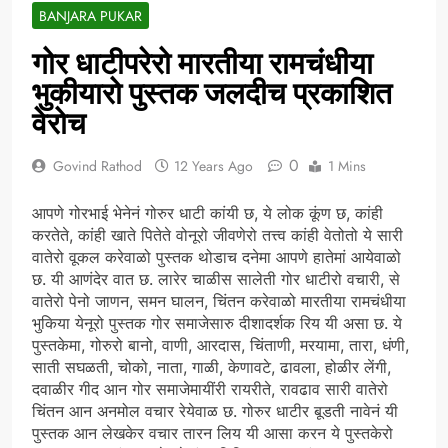
BANJARA PUKAR
गोर धाटीपरेरो मारतीया रामचंधीया
भुकीयारो पुस्तक जलदीच प्रकाशित
वेरोच
0
Govind Rathod
12 Years Ago
1 Mins
आपणे गोरभाई भेनेनं गोरुर धाटी कांयी छ, ये लोक कूंण छ, कांही
करतेते, कांही खाते पितेते वोनूरो जीवणेरो तत्त्व कांही वेतोतो ये सारी
वातेरो वूकल करेवाळो पुस्तक थोडाच दनेमा आपणे हातेमां आयेवाळो
छ. यी आणंदेर वात छ. लारेर चाळीस सालेती गोर धाटीरो वचारी, से
वातेरो पेनो जाणन, समन घालन, चिंतन करेवाळो मारतीया रामचंधीया
भुकिया येनूरो पुस्तक गोर समाजेसारु दीशादर्शक रिय यी असा छ. ये
पुस्तकेमा, गोरुरो बानो, वाणी, आरदास, चिंताणी, मरयामा, तारा, धंणी,
साती सघळती, चोको, नाता, गाळी, केणावटे, ढावला, होळीर लेंगी,
दवाळीर गीद आन गोर समाजेमायींरी रायरीते, रावढाव सारी वातेरो
चिंतन आन अनमोल वचार रेयेवाळ छ. गोरुर धाटीर बूडती नावेनं यी
पुस्तक आन लेखकेर वचार तारन लिय यी आसा करन ये पुस्तकेरो