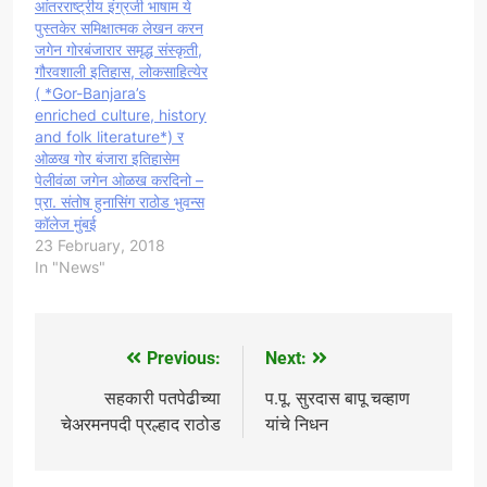
आंतरराष्ट्रीय इंग्रजी भाषाम ये
पुस्तकेर समिक्षात्मक लेखन करन
जगेन गोरबंजारार समृद्ध संस्कृती,
गौरवशाली इतिहास, लोकसाहित्येर
( *Gor-Banjara’s
enriched culture, history
and folk literature*) र
ओळख गोर बंजारा इतिहासेम
पेलीवंळा जगेन ओळख करदिनो –
प्रा. संतोष हुनासिंग राठोड भुवन्स
कॉलेज मुंबई
23 February, 2018
In "News"
Previous:
Next:
Post
navigation
सहकारी पतपेढीच्या
प.पू. सुरदास बापू चव्हाण
चेअरमनपदी प्रल्हाद राठोड
यांचे निधन