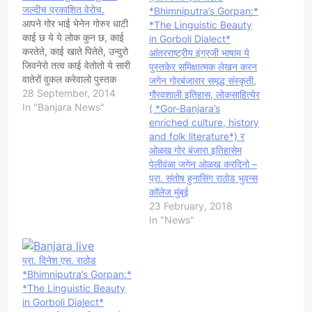
जल्दीच प्रकाशित वेरोच.
*Bhimniputra’s Gorpan:*
आपने गोर भाई भेनेन गोरुर धाटी
*The Linguistic Beauty
काई छ ये ये लोक कुन छ, काई
in Gorboli Dialect*
करतेते, काई खाते पितेते, उन्दुरो
आंतरराष्ट्रीय इंग्रजी भाषाम ये
जिवनेरो तत्व काई वेतोतो ये सारी
पुस्तकेर समिक्षात्मक लेखन करन
वातेरों वुकल करेवालो पुस्तक
जगेन गोरबंजारार समृद्ध संस्कृती,
थोडाच दनेंम आपने हातेमा
28 September, 2014
गौरवशाली इतिहास, लोकसाहित्येर
आयेवालो छ. यी आनंदेर वाट छ.
In "Banjara News"
( *Gor-Banjara’s
लारेर चालीस सालती गोर धाटीय
enriched culture, history
बचायेरो, से वातेरो पेने जानन,
and folk literature*) र
समन…
ओळख गोर बंजारा इतिहासेम
पेलीवंळा जगेन ओळख करदिनो –
प्रा. संतोष हुनासिंग राठोड भुवन्स
कॉलेज मुंबई
23 February, 2018
In "News"
प्रा. दिनेश एस. राठोड
*Bhimniputra’s Gorpan:*
*The Linguistic Beauty
in Gorboli Dialect*