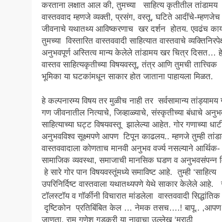
करताना लक्षात आल की, तुमच्या साहित्य कृतीतील तांडामय
वास्तववाद म्हणजे व्यक्ती, प्रसंग, वस्तू, घटिते आदींचे-म्हणजेच
जीवनाचे यथातथ्य आविष्करणाच खर दर्शन होतय. एवढंच का
तुमच्या विस्तारित वास्तववादी साहित्यात वास्तवाचे व्यक्तिनिरपेक्
अनुभवपूर्ण अस्तित्व मान्य केलेले तांडामय खर चित्र दिसत… ह
वास्तव साहित्यकृतीच्या विषयवस्तू, तंत्र आणि तुमची तात्त्विक
भूमिका या घटकांमधून साकार होत जाताना पाहायला मिळत.
हे कल्पनारम्य विषय तर मुळीच नाही तर सर्वसामान्य तांड्यामय 
गण जीवनातील नित्याचे, जिव्हाळ्याचे, संस्कृतीच्या बंधाचे अनुभ
साहित्याच्या घट्ट विषयवस्तू झालेल्या आहेत. गोर गणाच्या धाट
अनुभवविश्व सूक्ष्मपणे आपण टिपून काढलय.. म्हणजे तुम्ही तांड
वास्तववादाला कोणताच मानवी अनुभव वर्ज्य नसल्याने आर्थिक-
सामाजिक व्यवस्था, समाजाची मानसिक घडण व अनुभवसंपन्न व
हे सारे गोर पान विषयवस्तूंमध्ये समाविष्ट आहे. तुम्ही ‘साहित्य
उपरिनिर्दिष्ट वास्तवाला यथातथ्यपणे येथे साकार केलेले आहे.
टॉलस्टॉय व गॉर्कीनी विचारात मांडलेला वास्तववादी सिद्धांतिक
दृष्टिकोन प्रतिबिंबित केल … नेमक तसच….! बापू.. ,आपण
जाणता, राम गणेश गडकरी या नावाचा उल्लेख ‘मराठी