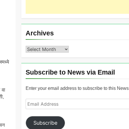
Archives
Archives
मध्ये
Subscribe to News via Email
Enter your email address to subscribe to this News 
 वा
णी,
Email
Address
Subscribe
ेचन