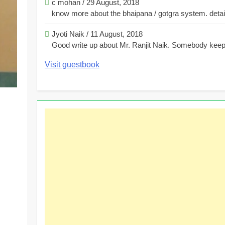
c mohan
/
29 August, 2018
know more about the bhaipana / gotgra system. detaile
Jyoti Naik
/
11 August, 2018
Good write up about Mr. Ranjit Naik. Somebody keeps
Visit guestbook