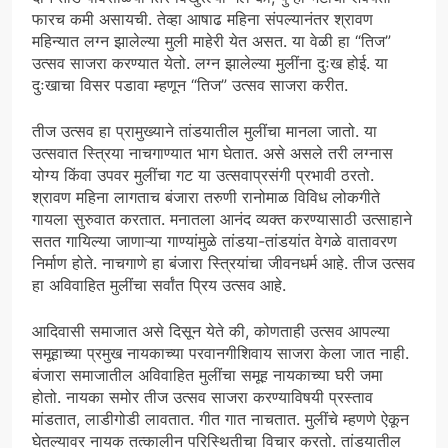
फारच कमी असायची. तेव्हा आषाढ महिना संपल्यानंतर श्रावण
महिन्यात लग्न झालेल्या मुली माहेरी येत असत. या वेळी हा “तिज”
उत्सव साजरा करण्यात येतो. लग्न झालेल्या मुलींना दुःख होई. या
दुःखाचा विसर पडावा म्हणून “तिज” उत्सव साजरा करीत.
तीज उत्सव हा प्रामुख्याने तांडयातील मुलींचा मानला जातो. या
उत्सवात स्त्रिया नाचगाण्यात भाग घेतात. असे असले तरी लग्नास
योग्य किंवा उपवर मुलींचा गट या उत्सवाप्रसंगी प्रभावी ठरतो.
श्रावण महिना लागताच बंजारा तरुणी रानोमाळ विविध लोकगीते
गायला सुरुवात करतात. मनातला आनंद व्यक्त करण्यासाठी उत्साहाने
सतत गायिल्या जाणाऱ्या गाण्यांमुळे तांडया-तांडयांत वेगळे वातावरण
निर्माण होते. नाचगाणे हा बंजारा स्त्रियांचा जीवनधर्म आहे. तीज उत्सव
हा अविवाहित मुलींचा सर्वांत प्रिय उत्सव आहे.
आदिवासी समाजात असे दिसून येते की, कोणताही उत्सव आपल्या
समूहाच्या प्रमुख नायकाच्या परवानगीशिवाय साजरा केला जात नाही.
बंजारा समाजातील अविवाहित मुलींचा समूह नायकाच्या घरी जमा
होतो. नायका समोर तीज उत्सव साजरा करण्याविषयी प्रस्ताव
मांडतात, लाडीगोडी लावतात. गीत गात नाचतात. मुलींचे म्हणणे ऐकून
घेतल्यावर नायक तत्कालीन परिस्थितीचा विचार करतो. तांडयातील