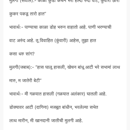
मुलगा (सवाल):-“काळो कुंडो कचन भरो हेल्दा रुंदी वाट, कुंवारी छोरी
कुकर पकडू तारो हात”
भावार्थः- पाण्याचा काळा डोह भरुन वाहातो आहे. पाणी भरण्याची
वाट अरुंद आहे. तू विवाहित (कुंवारी) आहेस, तुझा हात
कसा धरु सांग?
मुलगी(जबाब):- “हास घालू हासली, खेचन बांधू आटी भरे सभामां लाथ
मारु, म जातेरी बेटी”
भावार्थः- मी गळयात हासली (गळयात अलंकार) घातली आहे.
डोक्यावर आटी (दागिना) मजबूत बांधीन, भरलेल्या सभेत
लाथ मारीन, मी खानदानी जातीची मुलगी आहे.