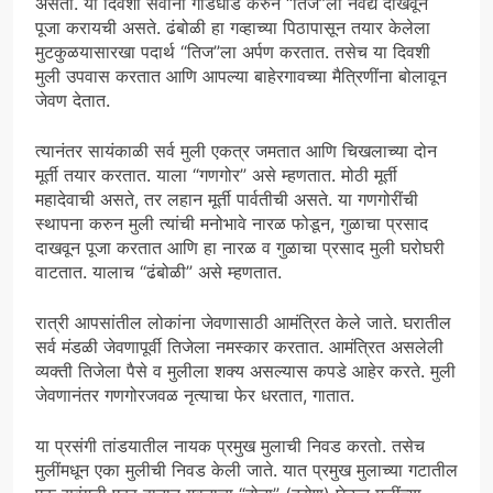
असतो. या दिवशी सर्वांनी गोडधोड करुन “तिज”ला नैवेद्य दाखवून
पूजा करायची असते. ढंबोळी हा गव्हाच्या पिठापासून तयार केलेला
मुटकुळयासारखा पदार्थ “तिज”ला अर्पण करतात. तसेच या दिवशी
मुली उपवास करतात आणि आपल्या बाहेरगावच्या मैत्रिणींना बोलावून
जेवण देतात.
त्यानंतर सायंकाळी सर्व मुली एकत्र जमतात आणि चिखलाच्या दोन
मूर्ती तयार करतात. याला “गणगोर” असे म्हणतात. मोठी मूर्ती
महादेवाची असते, तर लहान मूर्ती पार्वतीची असते. या गणगोरींची
स्थापना करुन मुली त्यांची मनोभावे नारळ फोडून, गुळाचा प्रसाद
दाखवून पूजा करतात आणि हा नारळ व गुळाचा प्रसाद मुली घरोघरी
वाटतात. यालाच “ढंबोळी” असे म्हणतात.
रात्री आपसांतील लोकांना जेवणासाठी आमंत्रित केले जाते. घरातील
सर्व मंडळी जेवणापूर्वी तिजेला नमस्कार करतात. आमंत्रित असलेली
व्यक्ती तिजेला पैसे व मुलीला शक्य असल्यास कपडे आहेर करते. मुली
जेवणानंतर गणगोरजवळ नृत्याचा फेर धरतात, गातात.
या प्रसंगी तांडयातील नायक प्रमुख मुलाची निवड करतो. तसेच
मुलींमधून एका मुलीची निवड केली जाते. यात प्रमुख मुलाच्या गटातील