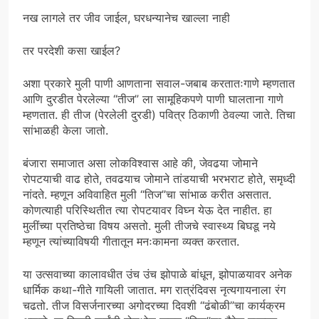
नख लागले तर जीव जाईल, घरधन्यानेच खाल्ला नाही
तर परदेशी कसा खाईल?
अशा प्रकारे मुली पाणी आणताना सवाल-जबाब करतातःगाणे म्हणतात
आणि दुरडीत पेरलेल्या “तीज” ला सामूहिकपणे पाणी घालताना गाणे
म्हणतात. ही तीज (पेरलेली दुरडी) पवित्र ठिकाणी ठेवल्या जाते. तिचा
सांभाळही केला जातो.
बंजारा समाजात असा लोकविश्वास आहे की, जेवढया जोमाने
रोपटयाची वाढ होते, तवढयाच जोमाने तांडयाची भरभराट होते, समृध्दी
नांदते. म्हणून अविवाहित मुली “तिज”चा सांभाळ करीत असतात.
कोणत्याही परिस्थितीत त्या रोपटयावर विघ्न येऊ देत नाहीत. हा
मुलींच्या प्रतिष्ठेचा विषय असतो. मुली तीजचे स्वास्थ्य बिघडू नये
म्हणून त्यांच्याविषयी गीतातून मनःकामना व्यक्त करतात.
या उत्सवाच्या कालावधीत उंच उंच झोपाळे बांधून, झोपाळयावर अनेक
धार्मिक कथा-गीते गायिली जातात. मग रात्रंदिवस नृत्यगायनाला रंग
चढतो. तीज विसर्जनारच्या अगोदरच्या दिवशी “ढंबोळी”चा कार्यक्रम