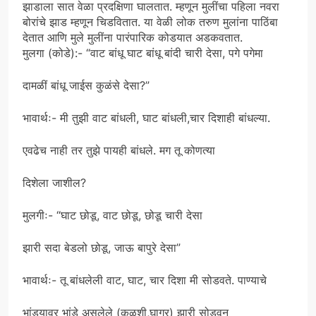
झाडाला सात वेळा प्रदक्षिणा घालतात. म्हणून मुलींचा पहिला नवरा
बोरांचे झाड म्हणून चिडवितात. या वेळी लोक तरुण मुलांना पाठिंबा
देतात आणि मुले मुलींना पारंपारिक कोडयात अडकवतात.
मुलगा (कोडे):- “वाट बांधू घाट बांधू बांदी चारी देसा, पगे पगेमा
दामळीं बांधू जाईस कुळंसे देसा?”
भावार्थः- मी तुझी वाट बांधली, घाट बांधली,चार दिशाही बांधल्या.
एवढेच नाही तर तुझे पायही बांधले. मग तू कोणत्या
दिशेला जाशील?
मुलगीः- “घाट छोडू, वाट छोडू, छोडू चारी देसा
झारी सदा बेडलो छोडू, जाऊ बापुरे देसा”
भावार्थः- तू बांधलेली वाट, घाट, चार दिशा मी सोडवते. पाण्याचे
भांडयावर भांडे असलेले (कळशी,घागर) झारी सोडवून