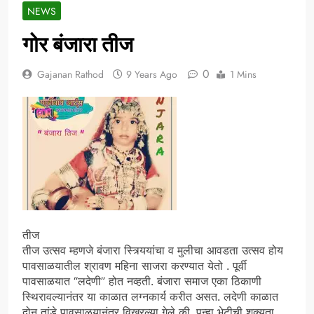
NEWS
गोर बंजारा तीज
0
Gajanan Rathod
9 Years Ago
1 Mins
तीज
तीज उत्सव म्हणजे बंजारा स्त्र्यियांचा व मुलीचा आवडता उत्सव होय
पावसाळयातील श्रावण महिना साजरा करण्यात येतो . पूर्वी
पावसाळयात “लदेणी” होत नव्हती. बंजारा समाज एका ठिकाणी
स्थिरावल्यानंतर या काळात लग्नकार्य करीत असत. लदेणी काळात
दोन तांडे पावसाळयानंतर विखुरल्या गेले की, पुन्हा भेटीची शक्यता