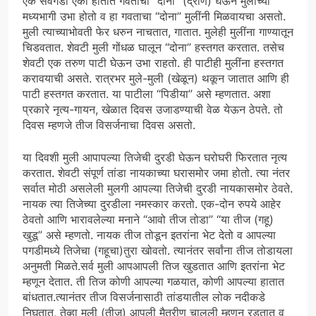
एक सवंगडी एका हातात गवताचा “दोना” (द्रोण) घेऊन मुलींच्या
मध्यभागी उभा होतो व हा गवताचा “दोना” मुलींनी मिळवायचा असतो.
मुली त्याच्याभोवती फेर धरुन नाचतात, गातात. मुलेही मुलींना गाण्यातून
चिडवतात. शेवटी मुली गोंधळ घालून “दोना” हस्तगत करतात. तसेच
शेवटी एक तरुण पाटी घेऊन उभा राहतो. ही पाटीही मुलींना हस्तगत
करावयाची असते. रात्रभर मुले-मुली (खेळून) थकून जातात आणि ही
पाटी हस्तगत करतात. या पाटीला “पिडीया” असे म्हणतात. अशा
प्रकारे नृत्य-गायन, खेळात दिवस उजाडण्याची वेळ येऊन ठेपते. तो
दिवस म्हणजे तीज विसर्जनाचा दिवस असतो.
या दिवशी मुली आपापल्या तिजेची दुरडी घेऊन घरोघरी फिरतात नृत्य
करतात. शेवटी संपूर्ण तांडा नायकाच्या घरासमोर जमा होतो. त्या नंतर
सर्वात मोठी असलेली मुलगी आपल्या तिजेची दुरडी नायकासमोर ठेवते.
नायक त्या तिजेच्या दुरडीला नमस्कार करतो. एक-दोन रुपये आहेर
ठेवतो आणि भारावलेल्या मनाने “आवो तीज तोडा” “या तीज (गहू)
खुडू” असे म्हणतो. नायक तीज तोडून इतरांना भेट देतो व आपल्या
पगडीमध्ये तिजेचा (गहूचा)तुरा खोवतो. त्यानंतर सर्वांना तीज तोडायला
अनुमती मिळते.सर्व मुली आपआपली तिज खुडतात आणि इतरांना भेट
म्हणून देतात. ती तिज कोणी आपल्या गळयात, कोणी आपल्या हातात
बांधतात.त्यानंतर तीज विसर्जनासाठी तांडयातील लोक नदीकडे
निघतात, तेव्हा मुली (तीज) आपली मैत्रीण चालली म्हणून रडतात व