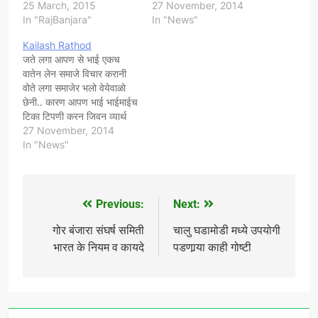
सुरूवात व्हेगी छ मार से भाईन
25 March, 2015
घालरेचा..म मोठो म मोठो केन
27 November, 2014
विनंती छ की आब तरी जागो अन
In "RajBanjara"
जिवनेम लार रेगेचा..."म"पणो
In "News"
समाजेर कामेन लागो!!! "जुडो
छोडा अन्..समाजेर विचार
Kailash Rathod
समाजेन अन जोडो समाजेन" गोर
करा...समाजेन जर खरो खर
जते लगा आपण से भाई एकच
बंजारा…
जोडेर वियतो "म" येर जागेपर
वातेन लेन समाजे विचार करानी
"हम" लगान काम करा…
वोते लगा समाजेर भलो वेयेवाळो
छेनी.. कारण आपण भाई भाईमाईच
टिका टिपणी करन जिवन व्यार्थ
घालरेचा..म मोठो म मोठो केन
27 November, 2014
जिवनेम लार रेगेचा..."म"पणो
In "News"
छोडा अन्..समाजेर विचार
करा...समाजेन जर खरो खर
जोडेर वियतो "म" येर जागेपर
"हम" लगान काम करा…
Previous:
Next:
Post
navigation
गोर बंजारा संघर्ष समिती
चालु घडामोडी मध्ये उपयोगी
भारत के नियम व कायदे
पडणार्‍या काही गोष्टी