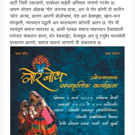
धाटी जिती रकाडणो, प्रबोधन माईती अस्मिता जगाणो गरजेर छ.’
आपण सोतार ओळख ‘गोर’ करनच दाचा, अन जे गोर कोणी वो सारीन
‘कोर’ काचा, कारण आपणी बोलीभाषा, वेश अन केशभूषा, खान-पान
संस्कृती, न्यायदान पद्धती अन चालचलण कोरुती अलग छ. गोर यी
स्वयंपूर्ण समाज व्यवस्था छ, आसी प्रबळ समाज व्यवस्थार वैभवशाली
परंपरार संकलन करन, वोर वेबसाईट, फेसबुक अन् यु टयुबेर माध्यमेती
प्रसारण करणो, समाज भावनां जागाणो यी संकल्पना छ.