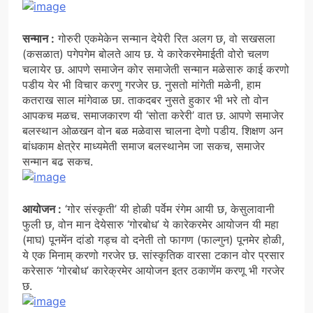
सन्मान :
गोरुरी एकमेकेन सन्मान देयेरी रित अलग छ, वो सखसला
(कसळात) पगेपगेम बोलते आय छ. ये कारेकरमेमाईती वोरो चलण
चलायेर छ. आपणे समाजेन कोर समाजेती सन्मान मळेसारु काई करणो
पडीय येर भी विचार करणु गरजेर छ. नुसतो मांगेती मळेनी, हाम
कतराख साल मांगेवाळ छा. ताकदबर नुसते हुकार भी भरे तो वोन
आपकच मळच. समाजकारण यी ‘सोता करेरी’ वात छ. आपणे समाजेर
बलस्थान ओळखन वोन बळ मळेवास चालना देणो पडीय. शिक्षण अन
बांधकाम क्षेत्रेर माध्यमेती समाज बलस्थानेम जा सकच, समाजेर
सन्मान बढ सकच.
आयोजन :
‘गोर संस्कृती’ यी होळी पर्वेम रंगेम आयी छ, केसुलावानी
फुली छ, वोन मान देयेसारु ‘गोरबोध’ ये कारेकरमेर आयोजन यी महा
(माघ) पूनमेंन दांडो गड्च वो दनेती तो फागण (फाल्गुन) पूनमेर होळी,
ये एक मिनाम् करणो गरजेर छ. सांस्कृतिक वारसा टकान वोर प्रसार
करेसारु ‘गोरबोध’ कारेक्रमेर आयोजन इतर ठकाणेंम करणू भी गरजेर
छ.