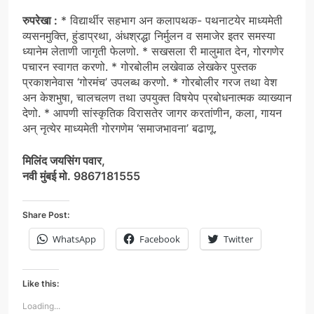
रुपरेखा :
* विद्यार्थीर सहभाग अन कलापथक- पथनाटयेर माध्यमेती
व्यसनमुक्ति, हुंडाप्रथा, अंधश्रद्धा निर्मुलन व समाजेर इतर समस्या
ध्यानेम लेताणी जागृती फेलणो. * सखसला री मालुमात देन, गोरगणेर
पचारन स्वागत करणो. * गोरबोलीम लखेवाळ लेखकेर पुस्तक
प्रकाशनेवास ‘गोरमंच’ उपलब्ध करणो. * गोरबोलीर गरज तथा वेश
अन केशभुषा, चालचलण तथा उपयुक्त विषयेप प्रबोधनात्मक व्याख्यान
देणो. * आपणी सांस्कृतिक विरासतेर जागर करतांणीन, कला, गायन
अन् नृत्येर माध्यमेती गोरगणेम ‘समाजभावना’ बढाणू.
मिलिंद जयसिंग पवार,
नवी मुंबई मो. 9867181555
Share Post:
WhatsApp
Facebook
Twitter
Like this:
Loading...