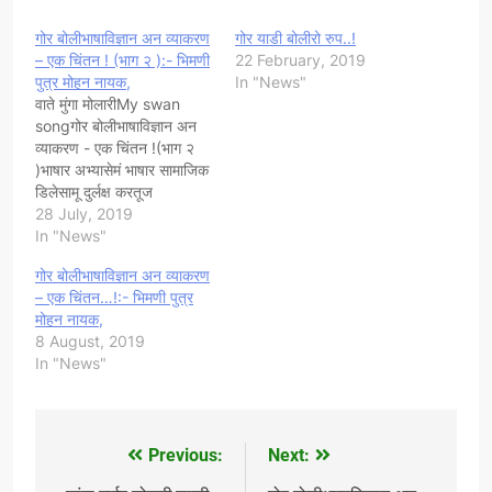
गोर बोलीभाषाविज्ञान अन व्याकरण
गोर याडी बोलीरो रुप..!
– एक चिंतन ! (भाग २ ):- भिमणी
22 February, 2019
पुत्र मोहन नायक,
In "News"
वाते मुंगा मोलारीMy swan
songगोर बोलीभाषाविज्ञान अन
व्याकरण - एक चिंतन !(भाग २
)भाषार अभ्यासेमं भाषार सामाजिक
डिलेसामू दुर्लक्ष करतूज
आयेनी.भाषारो सामाजिक डील
28 July, 2019
कतोज समाजभाषाविज्ञान."भाषेच्या
In "News"
समाजातील आविष्काराचा विचार
गोर बोलीभाषाविज्ञान अन व्याकरण
करणारी शाखा म्हणजेच
– एक चिंतन…!:- भिमणी पुत्र
समाजभाषाविज्ञान"हानू डाॅ.कल्याण
मोहन नायक,
काळे ये भाषातज्ञेर केण छ.भाषार
8 August, 2019
अभ्यासेमं समाजे माईर भाषार
In "News"
आविष्कारेनं घणो मोल
रचं.समाजभाषाविज्ञान कतोज
भाषाविज्ञान...!भाषा व्यवहारेमं
शब्द…
Previous:
Next:
Post