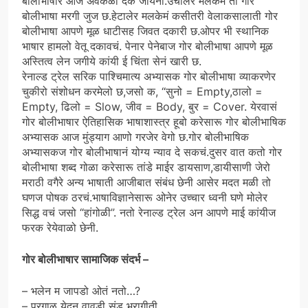
बोलीभाषार आज अवकळा देके जायेनी.उचालेर मलकेम तो गोर
बोलीभाषा मरगी जुज छ.हेटालेर मलकेमं कसीतरी वेलाकसालाती गोर
बोलीभाषा आपणे मूळ धाटीसह जिवत दकारी छ.ओपर भी स्थानिक
भाषार हामलो वेतू दकावचं. पेनार पेनेबाज गोर बोलीभाषा आपणे मूळ
अस्तित्व लेन जगीये कांयी ई चिंता सेनं खारी छ.
रेनाल्ड ट्रेल सरिक पाश्चिमात्य अभ्यासक गोर बोलीभाषा व्याकरणेर
चुकीरो संशोधन करमेलो छ,जसो क, “सुनो = Empty,ठालो =
Empty, ढिलो = Slow, जीव = Body, बुर = Cover. येरवासं
गोर बोलीभाषार ऐतिहासिक भाषाशास्त्र हूबो करेसारू गोर बोलीभाषिक
अभ्यासक आज मुंड्याग आणो गरजेर वेगो छ.गोर बोलीभाषिक
अभ्यासकज गोर बोलीभाषानं योग्य न्याव दे सकचं.दुसर वात कतो गोर
बोलीभाषा शब्द गोळा करेसारू तांडे माईर डायसाण,डायीसाणी जेरो
मराठी वगैरे अन्य भाषाती आजीबात संबंध छेनी आसेर मदत मळी तो
घणज पोषक ठरचं.भाषाविज्ञानेसारू ओनेर उच्चार ध्वनी घणे मोलेर
सिद्ध वचं जसो “हांगोळी”. नतो रेनाल्ड ट्रेल अन आपणे माई कांयीज
फरक रेयेवाळो छेनी.
गोर बोलीभाषार सामाजिक संदर्भ –
– भलेन म जापडो ओतं नतो…?
– परगाळ येदनू वावडी संड भरागीती.