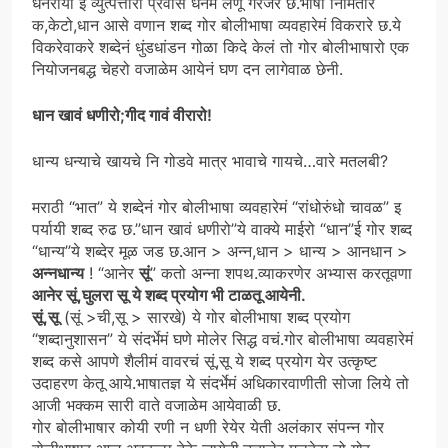
धनेरीया इ व्युत्पत्तीरो प्रवास धेनेम लेणू गरजेर छ.भाषा निर्मितीर
क,केटो,धान आसे वणान शब्द गोर बोलीभाषा व्यवहारेमं विकरारे छ.ये
विकरेवाकरे शब्देनं धुंडधांडन गोळा किदे केलं तो गोर बोलीभाषारो एक
नियोजनबद्ध चेहरो वजाळेम आयेनं घण दन लागेवाळ छेनी.
धान खावं धणीरो;गीद गावं वीरारो!
धान्य धन्याचे खायचे नि गोडवे मात्र भावाचे गायचे…वारे मतलबी?
मराठी “भात” ये शब्देनं गोर बोलीभाषा व्यवहारेमं “रांधोरुंधो चावळ” इ
पर्यायी शब्द रुढ छ.”धान खावं धणीरो”ये वाक्ये माईरो “धान”ई गोर शब्द
“धान्य”ये शब्देर मूळ जड छ.आन > अन्न,धान > धान्य > आनधान >
अन्नधान्य
! “आनेर
सूं
” कतो अन्ना शपथ.व्याकरणेर अभ्यास करतूवणा
आनेर सूं,घुलरा सू ये शब्द प्रयोग भी टाळतू आयेनी.
सूं,सू
(सूं >ची,सू > सारखे) ये गोर बोलीभाषा शब्द प्रयोग
“शब्दानुशासन” ये संदर्भेमं घणे मोलेर सिद्ध वचं.गोर बोलीभाषा व्यवहारेमं
शब्द कसे आपणे शैलीमं वावरचं सूं,सू ये शब्द प्रयोग येर उत्कृष्ट
उदाहरण केतू आये.भाषातज्ञ ये संदर्भेमं अधिकारवाणीती सोजा लिये तो
आजी भक्कम सारी वाते वजाळेम आयेवाळी छ.
गोर बोलीभाषार कोयी रणी न धणी रेयेर येती अलंकार संपन्न गोर