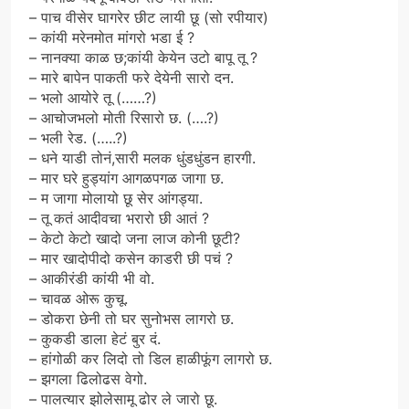
– पाच वीसेर घागरेर छीट लायी छू (सो रपीयार)
– कांयी मरेनमोत मांगरो भडा ई ?
– नानक्या काळ छ;कांयी केयेन उटो बापू तू ?
– मारे बापेन पाकती फरे देयेनी सारो दन.
– भलो आयोरे तू (……?)
– आचोजभलो मोती रिसारो छ. (….?)
– भली रेड. (…..?)
– धने याडी तोनं,सारी मलक धुंडधुंडन हारगी.
– मार घरे हुड्यांग आगळपगळ जागा छ.
– म जागा मोलायो छू सेर आंगड्या.
– तू कतं आदीवचा भरारो छी आतं ?
– केटो केटो खादो जना लाज कोनी छूटी?
– मार खादोपीदो कसेन काडरी छी पचं ?
– आकीरंडी कांयी भी वो.
– चावळ ओरू कुचू.
– डोकरा छेनी तो घर सुनोभस लागरो छ.
– कुकडी डाला हेटं बुर दं.
– हांगोळी कर लिदो तो डिल हाळीफूंग लागरो छ.
– झगला ढिलोढस वेगो.
– पालत्यार झोलेसामू ढोर ले जारो छू.