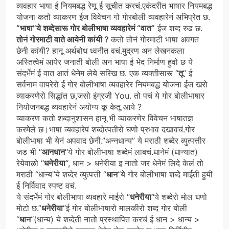
व्यवहार भाषा ई नियमबद्ध रेणू ई सूचीत करचं.एकंदरीत भाषार नियमबद्ध
योजना कतो व्याकरण ईज विवेचन गो गोरबोली व्यवहारेनं अभिप्रेत छ.
“भाषा”ये शब्देसारू गोर बोलीभाषा व्यवहारेमं “वात”
ईज शब्द रुढ छ.
तोनं गोरमाटी वाते आयेनी कांयी ?
कतो तोनं गोरमाटी भाषा अवगत
छेनी कांयी? हानू अर्थबोध ध्वनीत वचं.मुद्रण अन लेखनकला
अस्तित्वेमं आयेर जनाती बोली अन भाषा ई भेद निर्माण हुवो छ ये
संदर्भेमं ई वात आतं धेनेम लेये सरिख छ. एक व्यक्तीसारू “
तू
” ई
सर्वनाम वापरेरो ई गोर बोलीभाषा व्यवहारेर नियमबद्ध योजना ईज खरो
व्याकरणेरो सिद्धांत छ,जसो इंग्रजी You. तो पचं ये गोर बोलीभाषार
नियोजनबद्ध व्यवहारेनं अयोग्य कू केतू आये ?
व्याकरण कतो शब्दानुशासन हानू भी व्याकरणेर विवेचन भाषातज्ञ
करमेले छ।भाषा व्यवहारेपं शब्दोत्पतीरो घणो प्रभाव दखावचं.गोर
बोलीभाषा भी येनं अपवाद छेनी.”अन्नधान्य” ये मराठी शब्देर व्युत्पत्तीर
जड भी “
आनधान
“ये गोर बोलीभाषा शब्देमं लाबचं.धानेमं (धान्यात)
रेयेवाळो “
धनेरीया
“, धान > धनेरीया इ नातो जर धेनेमं लिदे केलं तो
मराठी “धान्य”ये शब्देर व्युत्पत्ती “
धान
“ये गोर बोलीभाषा शब्दे माईती हुयी
ई निर्विवाद स्पष्ट वचं.
ये संदर्भेमं गोर बोलीभाषा व्यवहारे माईरो “
धनेरीया
“ये शब्देरो मोल घणो
मोटो छ.”
धनेरीया
“ई गोर बोलीभाषारो मालकीरो शब्द गोर बोली
“
धान
“(धान्य) ये शब्देती नातो प्रस्थापित करचं ई धान > धान्य >