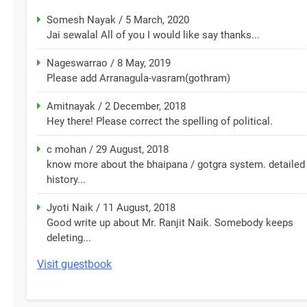
Somesh Nayak
/
5 March, 2020
Jai sewalal All of you I would like say thanks...
Nageswarrao
/
8 May, 2019
Please add Arranagula-vasram(gothram)
Amitnayak
/
2 December, 2018
Hey there! Please correct the spelling of political.
c mohan
/
29 August, 2018
know more about the bhaipana / gotgra system. detailed
history...
Jyoti Naik
/
11 August, 2018
Good write up about Mr. Ranjit Naik. Somebody keeps
deleting...
Visit guestbook