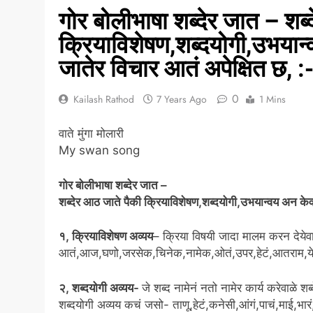
5 Years Ago
गोर बोलीभाषा शब्देर जात – शब्
क्रियाविशेषण,शब्दयोगी,उभयान्
जातेर विचार आतं अपेक्षित छ, 
0
Kailash Rathod
7 Years Ago
1 Mins
वाते मुंगा मोलारी
My swan song
गोर बोलीभाषा शब्देर जात –
शब्देर आठ जाते पैकी क्रियाविशेषण,शब्दयोगी,उभयान्वय अन केव
१, क्रियाविशेषण अव्यय
– क्रिया विषयी जादा मालम करन देयेवा
आतं,आज,घणो,जरसेक,चिनेक,नामेक,ओतं,उपर,हेटं,आतराम,य
२, शब्दयोगी अव्यय-
जे शब्द नामेनं नतो नामेर कार्य करेवाळे 
शब्दयोगी अव्यय कचं जसो- ताणू,हेटं,कनेसी,आंगं,पाचं,माई,भारं,ह