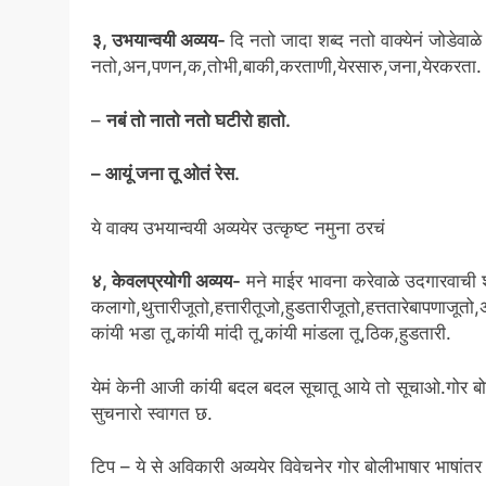
३, उभयान्वयी अव्यय-
दि नतो जादा शब्द नतो वाक्येनं जोडेवाळ
नतो,अन,पणन,क,तोभी,बाकी,करताणी,येरसारु,जना,येरकरता.
–
नबं तो नातो नतो घटीरो हातो.
– आयूं जना तू ओतं रेस.
ये वाक्य उभयान्वयी अव्ययेर उत्कृष्ट नमुना ठरचं
४, केवलप्रयोगी अव्यय-
मने माईर भावना करेवाळे उदगारवाची श
कलागो,थुत्तारीजूतो,हत्तारीतूजो,हुडतारीजूतो,हत्ततारेबापणाजूतो,
कांयी भडा तू,कांयी मांदी तू,कांयी मांडला तू,ठिक,हुडतारी.
येमं केनी आजी कांयी बदल बदल सूचातू आये तो सूचाओ.गोर बोली
सुचनारो स्वागत छ.
टिप – ये से अविकारी अव्ययेर विवेचनेर गोर बोलीभाषार भाषांतर