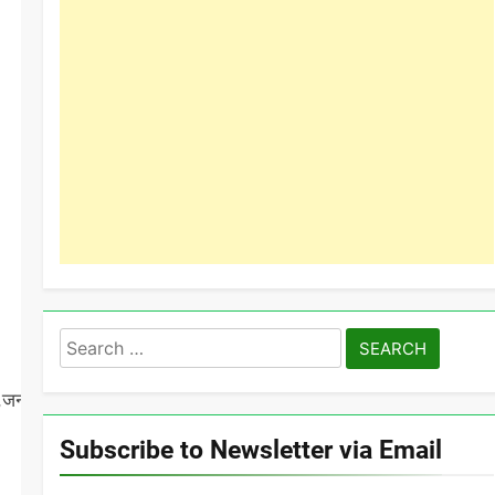
Search
for:
काण,जनावजना,दनमान,रातपडी,परमेदन,सवार,झाकटेर,दनभर,आजकाल,घडीघडी
Subscribe to Newsletter via Email