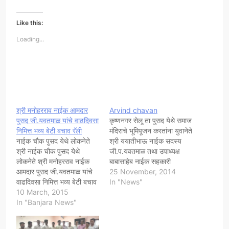
Like this:
Loading...
श्री मनोहरराव नाईक आमदार
Arvind chavan
पुसद जी.यवतमाळ यांचे वाढदिवसा
कृष्णनगर सेलू ता पुसद येथे समाज
निमित्त भव्य बेटी बचाव रॅली
मंदिराचे भूमिपूजन करतांना युवानेते
नाईक चौक पुसद येथे लोकनेते
श्री ययातीभाऊ नाईक सदस्य
श्री नाईक चौक पुसद येथे
जी.प.यवतमाळ तथा उपाध्यक्ष
लोकनेते श्री मनोहरराव नाईक
बाबासाहेब नाईक सहकारी
आमदार पुसद जी.यवतमाळ यांचे
सुतगिरणी महागाव / पुसद जी
25 November, 2014
वाढदिवसा निमित्त भव्य बेटी बचाव
यवतमाळ २४-११-२०१४ व
In "News"
रॅली ला हिरवी झेंडी दाखवितांना
10 March, 2015
शिवराज पार्क पुसद येथे जनतेच्या
सौ अनीताताई मनोहरराव नाईक,
In "Banjara News"
समस्या विषयी चर्चा
युवानेते श्री ययातीभाऊ नाईक
करतांना२४-११-२०१४
जी.प.सदस्य,यवतमाळ