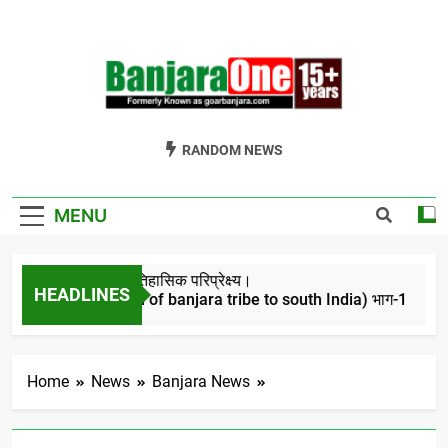
Skip
to
content
Welcome To
Gor Banjara News, Entertainment, Music Portal
RANDOM NEWS
Banjara One
Formerly
MENU
GoarBanjara.com
बंजारो का ऐतिहासिक परिप्रेक्ष्य।
HEADLINES
(Migration of banjara tribe to south India) भाग-1
4 Years Ago
Home
News
Banjara News