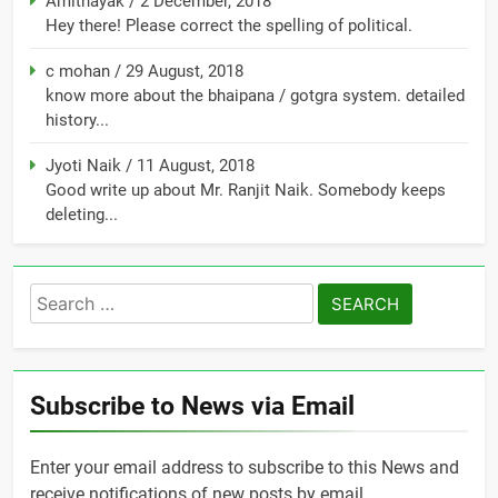
Amitnayak
/
2 December, 2018
Hey there! Please correct the spelling of political.
c mohan
/
29 August, 2018
know more about the bhaipana / gotgra system. detailed
history...
Jyoti Naik
/
11 August, 2018
Good write up about Mr. Ranjit Naik. Somebody keeps
deleting...
Search
for:
Subscribe to News via Email
Enter your email address to subscribe to this News and
receive notifications of new posts by email.