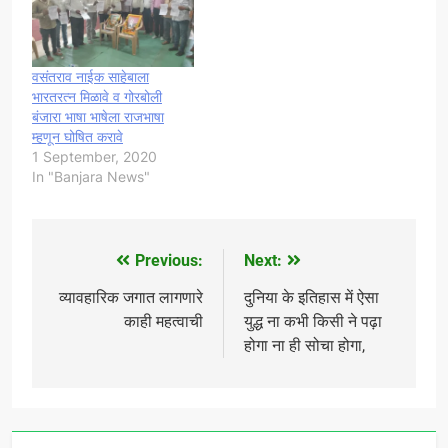
जी.प.अध्यक्षl सौ आरतीताई
फुपाटे,पुसद नगराध्यक्षा सौ गुल्हाने
मैडम,सौ मोहिनी इंद्रनील नाईक
सर्व जी.प.सदस्य…
वसंतराव नाईक साहेबाला
भारतरत्न मिळावे व गोरबोली
बंजारा भाषा भाषेला राजभाषा
म्हणून घोषित करावे
1 September, 2020
In "Banjara News"
Previous:
Next:
Post
navigation
व्यावहारिक जगात लागणारे
दुनिया के इतिहास में ऐसा
काही महत्वाची
युद्ध ना कभी किसी ने पढ़ा
होगा ना ही सोचा होगा,