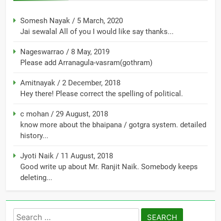
Somesh Nayak
/
5 March, 2020
Jai sewalal All of you I would like say thanks...
Nageswarrao
/
8 May, 2019
Please add Arranagula-vasram(gothram)
Amitnayak
/
2 December, 2018
Hey there! Please correct the spelling of political.
c mohan
/
29 August, 2018
know more about the bhaipana / gotgra system. detailed
history...
Jyoti Naik
/
11 August, 2018
Good write up about Mr. Ranjit Naik. Somebody keeps
deleting...
Search