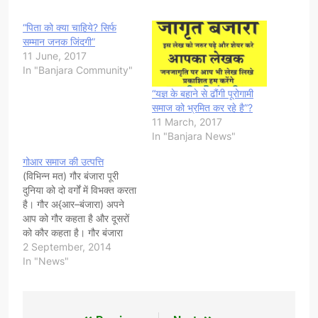
“पिता को क्या चाहिये? सिर्फ
सम्मान जनक जिंदगी”
11 June, 2017
In "Banjara Community"
“यज्ञ के बहाने से ढौंगी पूरोगामी
समाज को भ्रमित कर रहे है”?
11 March, 2017
In "Banjara News"
गोआर समाज की उत्पत्ति
(विभिन्न मत) गौर बंजारा पूरी
दुनिया को दो वर्गों में विभक्त करता
है। गौर अ{आर–बंजारा) अपने
आप को गौर कहता है और दूसरों
को कौर कहता है। गौर बंजारा
कोई विशेष जाति नहीं, बल्कि एक
2 September, 2014
सप्रदाय है । सम्पूर्ण बंजारा
In "News"
सप्रदाय को भारतवर्ष की चारों
दिशाओं में गौर बंजारा प्रांत…