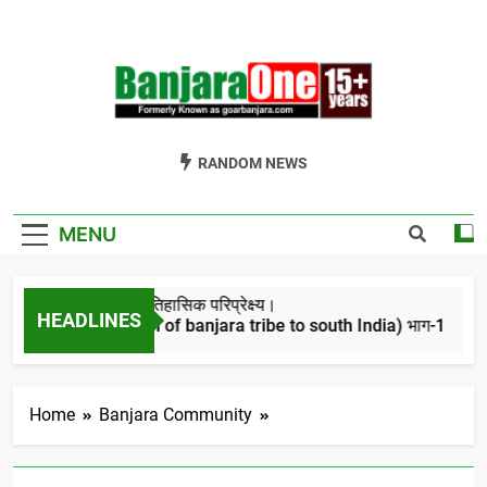
Skip
to
content
Welcome To
Gor Banjara News, Entertainment, Music Portal
RANDOM NEWS
Banjara One
Formerly
MENU
GoarBanjara.com
बंजारो का ऐतिहासिक परिप्रेक्ष्य।
HEADLINES
(Migration of banjara tribe to south India) भाग-1
4 Years Ago
Home
Banjara Community