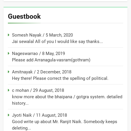
Guestbook
Somesh Nayak
/
5 March, 2020
Jai sewalal All of you I would like say thanks...
Nageswarrao
/
8 May, 2019
Please add Arranagula-vasram(gothram)
Amitnayak
/
2 December, 2018
Hey there! Please correct the spelling of political.
c mohan
/
29 August, 2018
know more about the bhaipana / gotgra system. detailed
history...
Jyoti Naik
/
11 August, 2018
Good write up about Mr. Ranjit Naik. Somebody keeps
deleting...