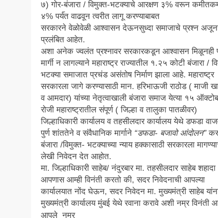
७) गोर-बंजारा / विमुक्त-भटक्याचे आरक्षण ३% वरून कमीतक
४% पर्य॔त वाढवून त्वरीत लागू करण्याबाबत
सरकारने वेळोवेळी आश्वासन देऊनसुध्दा समाजाचे प्रश्न अजून
प्रलंबित आहेत.
अशा अनेक ज्वलंत प्रश्नावर सरकारकडून आश्वासन मिळूनही प
मार्गी न लागल्याने महाराष्ट्र राज्यातील १.२५ कोटी बंजारा / वि
भटक्या समाजात प्रचंड असंतोष निर्माण झाला आहे. महाराष्ट्र
सरकारला जागे करण्यासाठी मान. हरिभाऊजी राठोड ( माजी ख
व आमदार) यांच्या नेतृत्वाखाली बंजारा समाज येत्या १५ ऑक्ट
रोजी महाराष्ट्रातील संपूर्ण ( जिल्हा व तालुका पातळीवर)
जिल्हाधिकारी कार्यालय व तहसीलदार कार्यालय येथे डफडा वाज
पुर्ण शांततेने व संवैधानिक मार्गाने
“डफडा- बजावो आंदोलन”
कर
बंजारा /विमुक्त- भटक्याच्या न्याय हक्कासाठी सरकारला मागण्या
लेखी निवेदन देत आहोत.
मा. जिल्हाधिकारी साहेब/ नंदुरबार मा. तहसीलदार साहेब शहादा
आपणास आम्ही विनंती करतो की, सदर निवेदनाची आपल्या
कार्यालयात नोंद घेऊन, सदर निवेदन मा. मुख्यमंत्री साहेब यांन
मुख्यमंत्री कार्यालय मुंबई येथे रवाना करावे अशी नम्र विनंती आ
आपले नम्र