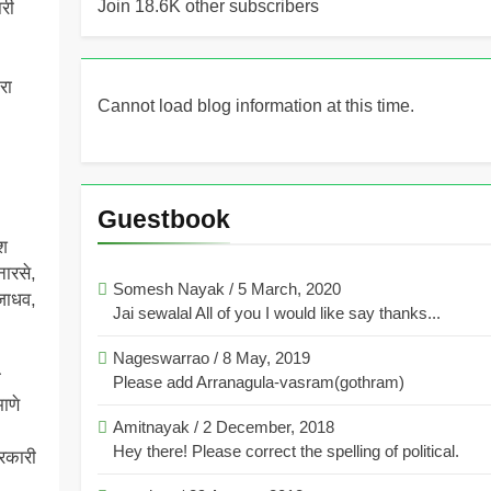
Join 18.6K other subscribers
ारी
रा
Cannot load blog information at this time.
Guestbook
ुश
नारसे,
Somesh Nayak
/
5 March, 2020
 जाधव,
Jai sewalal All of you I would like say thanks...
Nageswarrao
/
8 May, 2019
ा
Please add Arranagula-vasram(gothram)
ाणे
Amitnayak
/
2 December, 2018
Hey there! Please correct the spelling of political.
रकारी