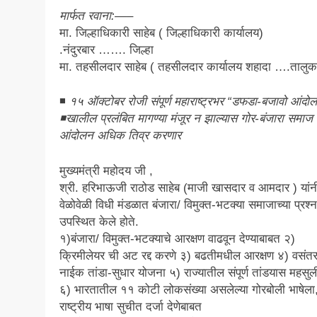
मार्फत रवाना:—–
मा. जिल्हाधिकारी साहेब ( जिल्हाधिकारी कार्यालय)
.नंदुरबार ……. जिल्हा
मा. तहसीलदार साहेब ( तहसीलदार कार्यालय शहादा ….तालुक
◾
१५ ऑक्टोबर रोजी संपूर्ण महाराष्ट्रभर “डफडा-बजावो आंदो
◾खालील प्रलंबित मागण्या मंजूर न झाल्यास गोर-बंजारा समाज
आंदोलन अधिक तिव्र करणार
मुख्यमंत्री महोदय जी ,
श्री. हरिभाऊजी राठोड साहेब (माजी खासदार व आमदार ) यांन
वेळोवेळी विधी मंडळात बंजारा/ विमुक्त-भटक्या समाजाच्या प्रश्न
उपस्थित केले होते.
१)बंजारा/ विमुक्त-भटक्याचे आरक्षण वाढवून देण्याबाबत २)
क्रिमीलेयर ची अट रद्द करणे ३) बढतीमधील आरक्षण ४) वसंतर
नाईक तांडा-सुधार योजना ५) राज्यातील संपूर्ण तांडयास महसुली
६) भारतातील ११ कोटी लोकसंख्या असलेल्या गोरबोली भाषेला
राष्ट्रीय भाषा सुचीत दर्जा देणेबाबत