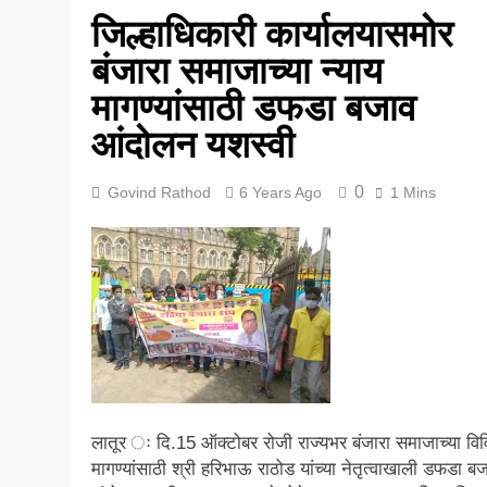
जिल्हाधिकारी कार्यालयासमोर
5 Years Ago
बंजारा समाजाच्या न्याय
मागण्यांसाठी डफडा बजाव
आंदोलन यशस्वी
0
Govind Rathod
6 Years Ago
1 Mins
लातूर ः दि.15 ऑक्टोबर रोजी राज्यभर बंजारा समाजाच्या वि
मागण्यांसाठी श्री हरिभाऊ राठोड यांच्या नेतृत्वाखाली डफडा ब