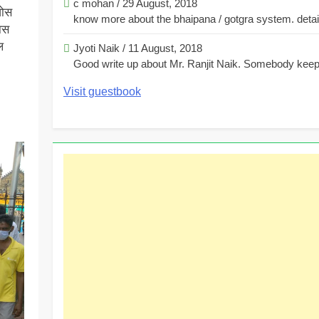
c mohan
/
29 August, 2018
घोस
know more about the bhaipana / gotgra system. detaile
ास
ल
Jyoti Naik
/
11 August, 2018
Good write up about Mr. Ranjit Naik. Somebody keeps
Visit guestbook