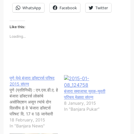
WhatsApp
Facebook
Twitter
Like this:
Loading...
पुणे येथे बंजारा डॉक्टरर्स परिषद
2015 संपन्न
पुणे (प्रतिनिधी) : एन.एस.डी.ए. हे
बंजारा समाजाचा युवक-युवती
बंजारा डॉक्टरर्स लोकांचे
परिचय मेळावा संपन्न
असोसिएशन असून त्यांचे दोन
8 January, 2015
दिवसीय 8 वे ‘बंजारा डॉक्टर्स
In "Banjara Pukar"
परिषद’ दि. 17 व 18 जानेवारी
2015 रोजी हॉटेल व्ही.पी.टी.एस.
18 February, 2015
पुणे येथे मोठय़ा शानदार पद्धतीने
In "Banjara News"
पार पडले. अशा या परिपूर्ण