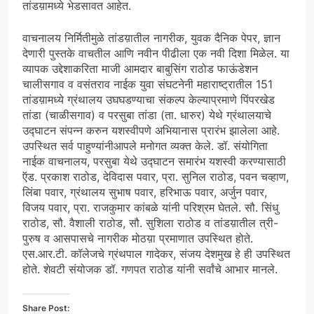
तांडय़ामध्ये भेडसावत आहेत.
वाचनालय निर्मितीमुळे तांडय़ातील नागरीक, युवक दैनिक पेपर, ज्ञान
देणारी पुस्तके वाचतील आणि नवीन पीढीला एक नवी दिशा मिळेल. या
व्यापक उद्देशाकरिता माजी आमदार बाबुसिंग राठोड फाऊंडेशन
चालीसगाव व वसंतराव नाईक युवा संघटनेनी महाराष्ट्रातील 151
तांडय़ामध्ये ग्रंथालय उघघडण्याचा संकल्प केल्याप्रमाणे पिंपरखेड
तांडा (चाळीसगाव) व परसुबा तांडा (ता. धारुर) येथे ग्रंथालयाचे
उद्घाटन संपन्न करुन यशस्वीपणे अभियानास प्रारंभ झालेला आहे.
उपस्थित सर्व पाहुण्यांनीआपले मनोगत व्यक्त केले. डॉ. संयोगिता
नाईक वाचनालय, परसुबा येथे उद्घाटन समारंभ यशस्वी करण्यासाठी
ऍड. प्रकाश राठोड, देविदास पवार, प्रा. सुनिल राठोड, पवन चव्हाण,
लिंबा पवार, ग्रंथालय सुभाष पवार, हरिभाऊ पवार, अर्जुन पवार,
विजय पवार, प्रा. राजकुमार कांबळे यांनी परिश्रम घेतले. सौ. सिंधु
राठोड, सौ. वैशाली राठोड, सौ. सुशिला राठोड व तांडय़ातील त्री-
पुरुष व आसपासचे नागरीक मोठय़ा प्रमाणात उपस्थित होते.
एस.आर.टी. कॉलेजचे ग्रंथपाल गादेकर, संजय देशमुख हे ही उपस्थित
होते. शेवटी संयोजक डॉ. गणपत राठोड यांनी सर्वांचे आभार मानले.
Share Post: