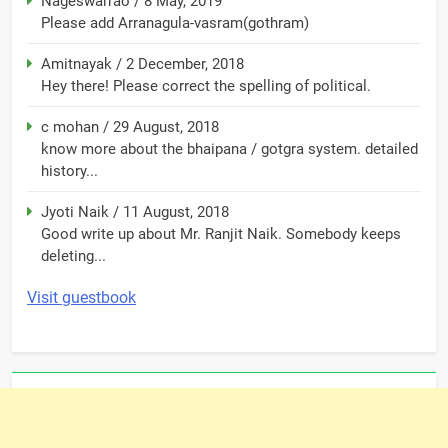
Nageswarrao
/
8 May, 2019
Please add Arranagula-vasram(gothram)
Amitnayak
/
2 December, 2018
Hey there! Please correct the spelling of political.
c mohan
/
29 August, 2018
know more about the bhaipana / gotgra system. detailed
history...
Jyoti Naik
/
11 August, 2018
Good write up about Mr. Ranjit Naik. Somebody keeps
deleting...
Visit guestbook