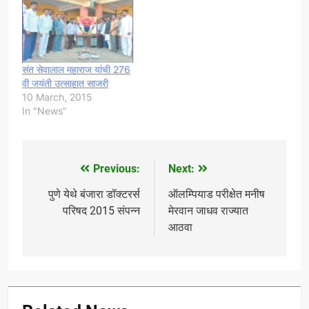
परिषदेचे उद्घाटन महाराष्ट्र
आरोग्य विद्यापीठाचे उप कुलगुरु
डॉ. अरुण जामकर सर यांनी केले.
…
संत सेवालाल महाराज यांची 276
वी जयंती उत्साहात साजरी
10 March, 2015
In "News"
Previous:
Next:
Post
navigation
पुणे येथे बंजारा डॉक्टरर्स
ऑलम्पियाड परीक्षेत मनीष
परिषद 2015 संपन्न
मेरवान जाधव राज्यात
आठवा