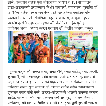
झाले. वसंतराव नाईक युवा संघटनेच्या अध्यक्षा व 151 वाचनालय
तांडा-तांडय़ामध्ये उघडण्याचा निर्धार करणार्या, वाचनालय प्रवर्तक डॉ.
संयोगिता नाईक यांचेच नाव देण्यासाठी संघटनेच्या पदाधिकार्यांच्या
एकमताने ठरले. डॉ. संयोगिता नाईक वाचनालय, परसुबा उद्घाटन
समारंभ प्रसंगी उद्घाटक म्हणून डॉ. संयोगिता नाईक पुणे ह्या
उपस्थित होत्या.
अध्यक्ष म्हणून प्राचार्य डॉ. दिलीप चव्हाण, प्रमुख
पाहुण्या म्हणून सौ. सुनंदा टाक, अनंत गीते, वसंत राठोड, प्रा. एस.पी.
कुलकर्णी, सौ. रत्नानाईक आदि मान्यवर उपस्थित होते. ग्रंथालयाचे
उद्घाटन संपन्न झाल्यानंतर सर्व पाहुण्यांचे सत्कार संयोजक व सचिव
वसंतराव नाईक युवा संघटना डॉ. गणपत राठोड तसेच स्वागताध्यक्ष
तुकाराम पवार यांनी केले. तांडय़ा-तांडय़ामध्ये अजूनही समस्या भयंकर
आहेत. वाचनाची सोय नाही, समाजामध्ये अंधश्रद्धा, व्यसनाधिनता,
असंघटन, अविचार, अशिक्षीत व बालविवाह, हुंडापद्धती इत्यादी समस्या