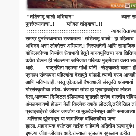
“तांडेसामू चालो अभियान” ध्यास सम
पुनर्रुत्थानाचा..! ग्लोबल तांड्याचा..!
::::::::::::::::::::::::::::::::::::::::: न्यायवंचिताच्य
समग्र पुनर्रुत्थानाचा राज्यातला “तांडेसामू चालो” हा पहिलाच
अभिनव असा लोकोत्तर अभियान.! निस्पक्षतेनी आणि सामाजिक
बांधिलकीच्या निर्व्याज सेवाभावी हेतूने मानवमूक्तिचा नवा क्षितिज
कवेत घेऊन ही संकल्पना अभिजात पब्लिक मुव्हमेंटचा वलय स
आहे. राष्ट्रपिता महात्मा गांधी यांनी “खेड्याकडे चला” ह
प्रगल्भ संकल्पना पहिल्यांदा देशापुढे मांडली.त्याची गरज आजह
आणि भविष्यातही. परंतु एकेकाली वैभवशाली संस्कृति असणार्या
गोरसंस्कृतीचा तांडा- बंजाराचा तांडा हा प्रवाहाबाहेरच लोटत
गेला,आजच्या डिजिटल इंडियाच्या युगातही तसेच भारतीय संवि
अंमलबजावणी होऊन गेली कित्येक दशके लोटली,तरीदेखिल तां
प्रवाहबाहेरचे जीवन जगतोय.या मूकवेदनेमधून आणि समाजाच्या
अस्तित्व झूंजमधून या सामाजिक बांधिलकीचा जन्म
झाला..महानायक वसंतराव नाईक साहेबाचे अद्वितीय ऋणानुबंध
इथल्या जीवा-जीवावर आहे.राज्याला सुजलाम सुफलाम करीत