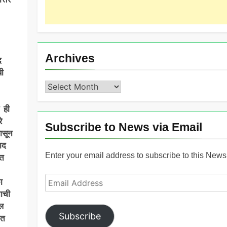
Archives
द
बी
Archives
 ही
े
Subscribe to News via Email
पासून
ाद
Enter your email address to subscribe to this News 
ीत
Email
ा
Address
नाची
ील
Subscribe
ीत