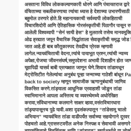
असताना विविध लोककल्याणकारी धोरणे आणि पंचायतराज द्वारे
वंचिताच्या सबलीकरणाचा त्यांचा ध्यास हे देशाच्या उभारणीसाठी
बहुमोल ठरणारे होते.हि महानायकाची सर्वव्यापी लोकहिताची
विचारशिदोरी आणि ऐतिहासिक गोरसंस्कृतीची पिठागौर पासून 
आलेली विश्वव्यापी “सेनं सायी हेस” हे मुलतत्वे तसेच मानवमूक्
ओढ ह्रद्यात जपून वैचारिक सिद्धांताला सेवाकृतीची समृद्ध जोड 
जात आहे.ही बाब कौतुकास्पद तेवढीच प्रेरक म्हणावी
लागेल.न्यायवंचिताची वेदना,त्यांचे पायाभूत प्रश्न,त्यांची न्याय्य
अपेक्षा,रोजचा जीवनसंघर्ष,समुपदेशना अभावी दिशाहीन होत जाण
यूवापिढी यासर्व बाबी प्रत्यक्षात जाणून घेणे.शिवाय तांडामधून
मेट्रोसिटीत गेलेल्यांचा अनुबंध पून्हा जन्माच्या गाठेशी बांधून P
back to society म्हणून सामाजीक ऋणानुबंधाची जाणिव
विकसित करणे.तांड्याला आधुनिक प्रवाहाशी जोडुन तांडा
स्वाभिमानाने आपला अस्तित्व या व्यवस्थेमध्ये अधोरेखित
करावा,संविधानाच्या कलमाने साक्षर व्हावा,वसंतविचारधारा
तांड्यापासूनच पुढे यावी.अशा दृढसंकल्पातून “तांडेसामू चालो
अभियान” न्यायवंचित तांडा वाडीपर्यंत सर्वाच्या सहयोगाने दूरवर
पोहचतो आहे.ग्रासरुटवरील अनेक निस्पक्ष व सेवाभावी असणारे
न्यायवंचिताचे हितचिंतक आणि “तांडादूत” खर्याअर्थाने या लोको