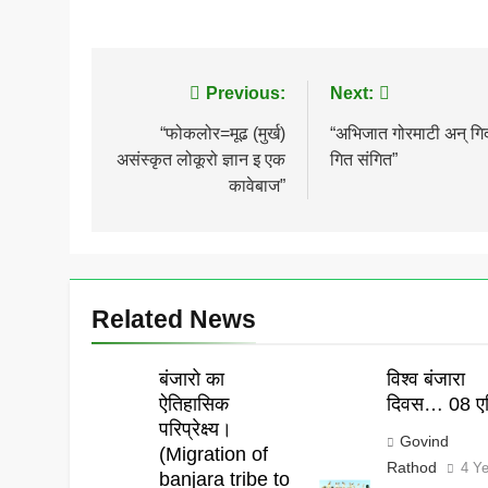
Post
Previous:
Next:
navigation
“फोकलोर=मूढ (मुर्ख)
“अभिजात गोरमाटी अन् गि
असंस्कृत लोकूरो ज्ञान इ एक
गित संगित”
कावेबाज”
Related News
बंजारो का
विश्व बंजारा
ऐतिहासिक
दिवस… 08 एप
परिप्रेक्ष्य।
Govind
(Migration of
Rathod
4 Y
banjara tribe to