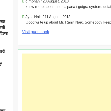
c mohan
/
29 August, 2018
know more about the bhaipana / gotgra system. detaile
Jyoti Naik
/
11 August, 2018
रुजत
Good write up about Mr. Ranjit Naik. Somebody keeps
तिची
Visit guestbook
दिल्या
ारी
ay
त्तर