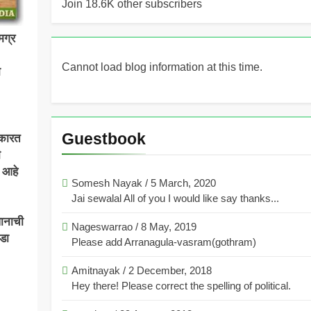
Join 18.6K other subscribers
ग्र
!
Cannot load blog information at this time.
ा
Guestbook
ाकारत
ी
ी आहे
Somesh Nayak
/
5 March, 2020
Jai sewalal All of you I would like say thanks...
धानाची
Nageswarrao
/
8 May, 2019
डा
Please add Arranagula-vasram(gothram)
Amitnayak
/
2 December, 2018
Hey there! Please correct the spelling of political.