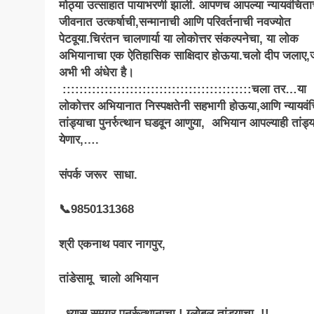
मोठ्या उत्साहात पायाभरणी झाली. आपणच आपल्या न्यायवंचिताच
जीवनात उत्कर्षाची,सन्मानाची आणि परिवर्तनाची नवज्योत
पेटवूया.चिरंतन चालणार्या या लोकोत्तर संकल्पनेचा, या लोक
अभियानाचा एक ऐतिहासिक साक्षिदार होऊया.चलो दीप जलाए,ज
अभी भी अंधेरा है।
:::::::::::::::::::::::::::::::::::::::::::::चला तर…या
लोकोत्तर अभियानात निस्पक्षतेनी सहभागी होऊया,आणि न्यायवं
तांड्याचा पुनर्रुत्थान घडवून आणुया, अभियान आपल्याही तांड्
येणार,….
संपर्क जरूर साधा.
📞9850131368
श्री एकनाथ पवार नागपुर,
तांडेसामू चालो अभियान
ध्यास समग्र पुनर्रूत्थानाचा.! ग्लोबल तांड्याचा..!!