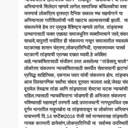
अभियानाचे शिलेदार म्हणावे लागेल.सामाजिक बांधिलकीचा वसा
जपणार्या लोकप्रिय वृत्तपत्र दैनिक सकाल च्या सहयोगाने या
अभियानाला गतीशिलतेची नवी पहाटच आल्यासारखी झाली. या
संकल्पनेचे हेच तर प्रमुख वैशिष्ट्य म्हणावे लागेल. तांड्याच्या
उत्थानासाठी फक्त एखाद्या समाजधुरिण व्यक्तीमत्वाने जावे,संवा
साधावे,यापुरती मर्यादित ही संकल्पना नसून समाजातील स्वावलं
घटकासह शासन यंत्रणा,लोकप्रतिनिधी, प्रसारमाध्यम यासर्व
घटकानी तांड्याची प्रत्यक्ष दखल घ्यावी.हे अपेक्षित
आहे.न्यायवंचितासाठी संजीवन ठरत असलेल्या “तांडेसामू चालो”
लोकोत्तर संकल्पना न्यायवंचितासाठी समर्पीत सेवाभावानी झटणार
प्रसिद्ध साहित्यिक, एकनाथ पवार यांची संकल्पना होय. तांड्या
आज दिवसागणिक सर्वांचा संवाद दूरावत चालला आहे,जेवढा संव
दूरावेल तेवढाच तांडा आणि तांड्यातला शेवटचा घटक न्यायवंच
राहिल.त्यासाठी न्यायवंचिताना जोडणारी ही अभिजात संकल्पना
भविष्यातही महत्वपूर्ण ठरणारी आहे.उपराजधानी नागपूरमधिल एक
दूर्गम भागातील माहुरखोरा या तांड्यापासून या लोकोत्तर अभिया
पायाभरणी दि.14 सप्टेंबर2016 रोजी सर्व मान्यवरासह तांड्यात
नायक कारभारी डायेसांण,लोकप्रतिनिधी या सर्वाच्या उपस्थित