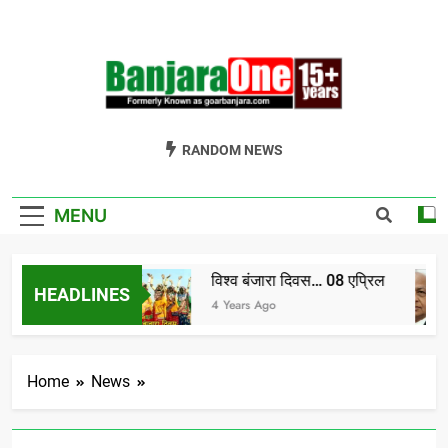
Skip
to
content
Welcome To
Gor Banjara News, Entertainment, Music Portal
RANDOM NEWS
Banjara One
Formerly
MENU
GoarBanjara.com
विश्व बंजारा दिवस… 08 एप्रिल
HEADLINES
a) भाग-1
4 Years Ago
Home
News