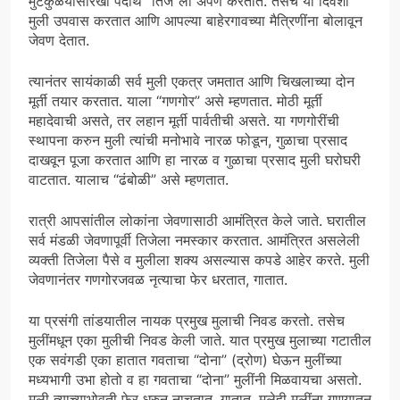
मुटकुळयासारखा पदार्थ “तिज”ला अर्पण करतात. तसेच या दिवशी
मुली उपवास करतात आणि आपल्या बाहेरगावच्या मैत्रिणींना बोलावून
जेवण देतात.
त्यानंतर सायंकाळी सर्व मुली एकत्र जमतात आणि चिखलाच्या दोन
मूर्ती तयार करतात. याला “गणगोर” असे म्हणतात. मोठी मूर्ती
महादेवाची असते, तर लहान मूर्ती पार्वतीची असते. या गणगोरींची
स्थापना करुन मुली त्यांची मनोभावे नारळ फोडून, गुळाचा प्रसाद
दाखवून पूजा करतात आणि हा नारळ व गुळाचा प्रसाद मुली घरोघरी
वाटतात. यालाच “ढंबोळी” असे म्हणतात.
रात्री आपसांतील लोकांना जेवणासाठी आमंत्रित केले जाते. घरातील
सर्व मंडळी जेवणापूर्वी तिजेला नमस्कार करतात. आमंत्रित असलेली
व्यक्ती तिजेला पैसे व मुलीला शक्य असल्यास कपडे आहेर करते. मुली
जेवणानंतर गणगोरजवळ नृत्याचा फेर धरतात, गातात.
या प्रसंगी तांडयातील नायक प्रमुख मुलाची निवड करतो. तसेच
मुलींमधून एका मुलीची निवड केली जाते. यात प्रमुख मुलाच्या गटातील
एक सवंगडी एका हातात गवताचा “दोना” (द्रोण) घेऊन मुलींच्या
मध्यभागी उभा होतो व हा गवताचा “दोना” मुलींनी मिळवायचा असतो.
मुली त्याच्याभोवती फेर धरुन नाचतात, गातात. मुलेही मुलींना गाण्यातून