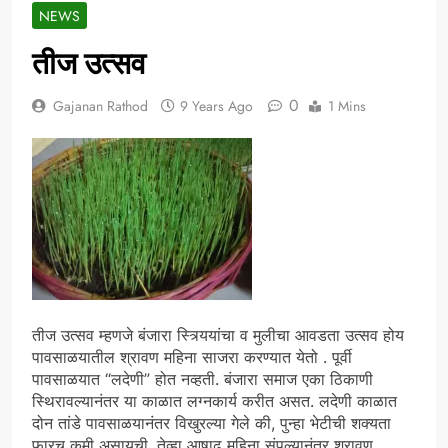
NEWS
तीज उत्सव
0
Gajanan Rathod
9 Years Ago
1 Mins
तीज उत्सव म्हणजे बंजारा स्त्र्यियांचा व मुलीचा आवडता उत्सव होय
पावसाळयातील श्रावण महिना साजरा करण्यात येतो . पूर्वी
पावसाळयात “लदेणी” होत नव्हती. बंजारा समाज एका ठिकाणी
स्थिरावल्यानंतर या काळात लग्नकार्य करीत असत. लदेणी काळात
दोन तांडे पावसाळयानंतर विखुरल्या गेले की, पुन्हा भेटीची शक्यता
फारच कमी असायची. तेव्हा आषाढ महिना संपल्यानंतर श्रावण