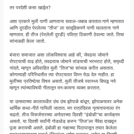
तर परदेशी कसा खाईल?
अशा प्रकारे मुली पाणी आणताना सवाल-जबाब करतातःगाणे म्हणतात
आणि दुरडीत पेरलेल्या “तीज” ला सामूहिकपणे पाणी घालताना गाणे
म्हणतात. ही तीज (पेरलेली दुरडी) पवित्र ठिकाणी ठेवल्या जाते. तिचा
सांभाळही केला जातो.
बंजारा समाजात असा लोकविश्वास आहे की, जेवढया जोमाने
रोपटयाची वाढ होते, तवढयाच जोमाने तांडयाची भरभराट होते, समृध्दी
नांदते. म्हणून अविवाहित मुली “तिज”चा सांभाळ करीत असतात.
कोणत्याही परिस्थितीत त्या रोपटयावर विघ्न येऊ देत नाहीत. हा
मुलींच्या प्रतिष्ठेचा विषय असतो. मुली तीजचे स्वास्थ्य बिघडू नये
म्हणून त्यांच्याविषयी गीतातून मनःकामना व्यक्त करतात.
या उत्सवाच्या कालावधीत उंच उंच झोपाळे बांधून, झोपाळयावर अनेक
धार्मिक कथा-गीते गायिली जातात. मग रात्रंदिवस नृत्यगायनाला रंग
चढतो. तीज विसर्जनारच्या अगोदरच्या दिवशी “ढंबोळी”चा कार्यक्रम
असतो. या दिवशी सर्वांनी गोडधोड करुन “तिज”ला नैवेद्य दाखवून
पूजा करायची असते. ढंबोळी हा गव्हाच्या पिठापासून तयार केलेला