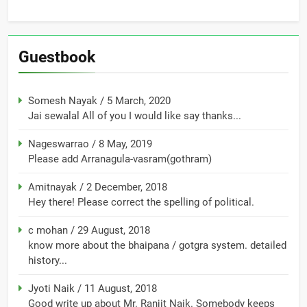
Guestbook
Somesh Nayak
/
5 March, 2020
Jai sewalal All of you I would like say thanks...
Nageswarrao
/
8 May, 2019
Please add Arranagula-vasram(gothram)
Amitnayak
/
2 December, 2018
Hey there! Please correct the spelling of political.
c mohan
/
29 August, 2018
know more about the bhaipana / gotgra system. detailed
history...
Jyoti Naik
/
11 August, 2018
Good write up about Mr. Ranjit Naik. Somebody keeps