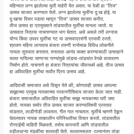
महिन्यात लग्न झालेल्या मुली माहेरी येत असत. या वेळी हा “तिज”
उत्सव साजरा करण्यात येतो. लग्न झालेल्या मुलींना दुःख होई. या
दुःखाचा विसर पडावा म्हणून “तिज” उत्सव साजरा करीत.
तीज उत्सव हा प्रामुख्याने तांडयातील मुलींचा मानला जातो. या
उत्सवात स्त्रिया नाचगाण्यात भाग घेतात. असे असले तरी लग्नास
योग्य किंवा उपवर मुलींचा गट या उत्सवाप्रसंगी प्रभावी ठरतो.
श्रावण महिना लागताच बंजारा तरुणी रानोमाळ विविध लोकगीते
गायला सुरुवात करतात. मनातला आनंद व्यक्त करण्यासाठी उत्साहाने
सतत गायिल्या जाणाऱ्या गाण्यांमुळे तांडया-तांडयांत वेगळे वातावरण
निर्माण होते. नाचगाणे हा बंजारा स्त्रियांचा जीवनधर्म आहे. तीज उत्सव
हा अविवाहित मुलींचा सर्वांत प्रिय उत्सव आहे.
आदिवासी समाजात असे दिसून येते की, कोणताही उत्सव आपल्या
समूहाच्या प्रमुख नायकाच्या परवानगीशिवाय साजरा केला जात नाही.
बंजारा समाजातील अविवाहित मुलींचा समूह नायकाच्या घरी जमा
होतो. नायका समोर तीज उत्सव साजरा करण्याविषयी प्रस्ताव
मांडतात, लाडीगोडी लावतात. गीत गात नाचतात. मुलींचे म्हणणे ऐकून
घेतल्यावर नायक तत्कालीन परिस्थितीचा विचार करतो. तांडयातील
रोगराईची माहिती मिळवतो. तसेच कारभारी आणि तांडयातील
वडीलधाऱ्या मंडळींचा सल्लाही घेतो. सल्लामसलत -ााल्यानंतर तांडा