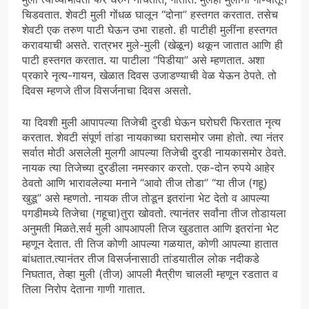
चिडवतात. शेवटी मुली गोंधळ घालून “दोना” हस्तगत करतात. तसेच
शेवटी एक तरुण पाटी घेऊन उभा राहतो. ही पाटीही मुलींना हस्तगत
करावयाची असते. रात्रभर मुले-मुली (खेळून) थकून जातात आणि ही
पाटी हस्तगत करतात. या पाटीला “पिडीया” असे म्हणतात. अशा
प्रकारे नृत्य-गायन, खेळात दिवस उजाडण्याची वेळ येऊन ठेपते. तो
दिवस म्हणजे तीज विसर्जनाचा दिवस असतो.
या दिवशी मुली आपापल्या तिजेची दुरडी घेऊन घरोघरी फिरतात नृत्य
करतात. शेवटी संपूर्ण तांडा नायकाच्या घरासमोर जमा होतो. त्या नंतर
सर्वात मोठी असलेली मुलगी आपल्या तिजेची दुरडी नायकासमोर ठेवते.
नायक त्या तिजेच्या दुरडीला नमस्कार करतो. एक-दोन रुपये आहेर
ठेवतो आणि भारावलेल्या मनाने “आवो तीज तोडा” “या तीज (गहू)
खुडू” असे म्हणतो. नायक तीज तोडून इतरांना भेट देतो व आपल्या
पगडीमध्ये तिजेचा (गहूचा)तुरा खोवतो. त्यानंतर सर्वांना तीज तोडायला
अनुमती मिळते.सर्व मुली आपआपली तिज खुडतात आणि इतरांना भेट
म्हणून देतात. ती तिज कोणी आपल्या गळयात, कोणी आपल्या हातात
बांधतात.त्यानंतर तीज विसर्जनासाठी तांडयातील लोक नदीकडे
निघतात, तेव्हा मुली (तीज) आपली मैत्रीण चालली म्हणून रडतात व
तिला निरोप देताना गाणी गातात.