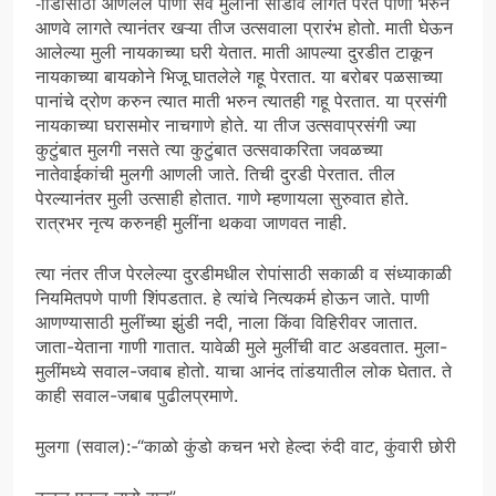
-ााडासाठी आणलेले पाणी सर्व मुलींना सांडावे लागते परत पाणी भरुन
आणवे लागते त्यानंतर खऱ्या तीज उत्सवाला प्रारंभ होतो. माती घेऊन
आलेल्या मुली नायकाच्या घरी येतात. माती आपल्या दुरडीत टाकून
नायकाच्या बायकोने भिजू घातलेले गहू पेरतात. या बरोबर पळसाच्या
पानांचे द्रोण करुन त्यात माती भरुन त्यातही गहू पेरतात. या प्रसंगी
नायकाच्या घरासमोर नाचगाणे होते. या तीज उत्सवाप्रसंगी ज्या
कुटुंबात मुलगी नसते त्या कुटुंबात उत्सवाकरिता जवळच्या
नातेवाईकांची मुलगी आणली जाते. तिची दुरडी पेरतात. तील
पेरल्यानंतर मुली उत्साही होतात. गाणे म्हणायला सुरुवात होते.
रात्रभर नृत्य करुनही मुलींना थकवा जाणवत नाही.
त्या नंतर तीज पेरलेल्या दुरडीमधील रोपांसाठी सकाळी व संध्याकाळी
नियमितपणे पाणी शिंपडतात. हे त्यांचे नित्यकर्म होऊन जाते. पाणी
आणण्यासाठी मुलींच्या झुंडी नदी, नाला किंवा विहिरीवर जातात.
जाता-येताना गाणी गातात. यावेळी मुले मुलींची वाट अडवतात. मुला-
मुलींमध्ये सवाल-जवाब होतो. याचा आनंद तांडयातील लोक घेतात. ते
काही सवाल-जबाब पुढीलप्रमाणे.
मुलगा (सवाल):-“काळो कुंडो कचन भरो हेल्दा रुंदी वाट, कुंवारी छोरी