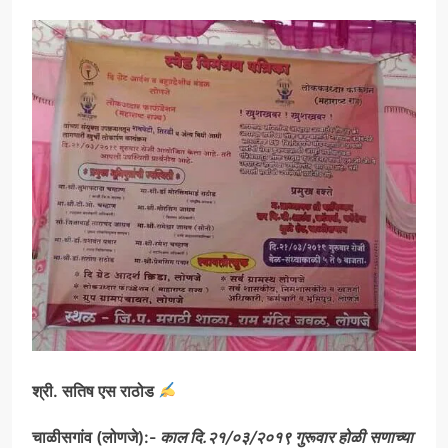
श्री. सतिष एस राठोड
चाळीसगांव (लोणजे):-
काल दि.२१/०३/२०१९ गुरूवार होळी सणाच्या