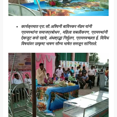
कार्यक्रमात प्रा.सौ.अश्विनी बाविस्कर मॅडम यांनी
ग्रामस्थांना समाजप्रबोधन , महिला सबलीकरण, ग्रामस्थांनी
ऐकजुट कसे रहावे, अंधश्रद्धा निर्मुलन, ग्रामस्वच्छता ई. विविध
विषयांवर उत्कृष्ट भाषण सौम्य भाषेत समजून सांगितले.