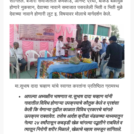
सांगितले. बंजारा समाजातील कर्मकांड, अनिष्ट प्रथा, बोकड बळीमुळे
होणारे नुकसान, देवाच्या नावाने समाजात पसरलेली भिती व भिती मुळे
देवाच्या नावाने होणारी लुट इ. विषयावर मोलाचे मार्गदर्शन केले.
मा.सुभाष दादा चव्हाण यांचे स्वागत करतांना प्रतिष्ठित ग्रामस्थ
आपल्या अध्यक्षीय भाषणात मा.सुभाष दादा चव्हाण यांनी
गावातील विविध होणाऱ्या उपक्रमाचे कौतुक केले व प्रशंसा
केली कि येणाऱ्या पुढील काळात विविध प्रकारचे चांगले
ऊपक्रम राबवावेत. तसेच आर्दश क्रीडा मंडळच्या माध्यमातुन
गेल्या २४ वर्षांपासून कबड्डी खेळ चांगल्या पद्धतीने राबविले व
त्यातून निरोगी शरीर मिळाले ,खेळाचे महत्व समजून सांगितले.