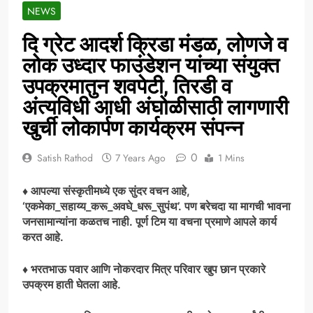
NEWS
दि ग्रेट आदर्श क्रिडा मंडळ, लोणजे व
लोक उध्दार फाउंडेशन यांच्या संयुक्त
उपक्रमातुन शवपेटी, तिरडी व
अंत्यविधी आधी अंघोळीसाठी लागणारी
खुर्ची लोकार्पण कार्यक्रम संपन्न
0
Satish Rathod
7 Years Ago
1 Mins
♦ आपल्या संस्कृतीमध्ये एक सुंदर वचन आहे,
‘एकमेका_सहाय्य_करू_अवघे_धरू_सुपंथ’. पण बरेचदा या मागची भावना
जनसामान्यांना कळतच नाही. पूर्ण टिम या वचना प्रमाणे आपले कार्य
करत आहे.
♦ भरतभाऊ पवार आणि नोकरदार मित्र परिवार खुप छान प्रकारे
उपक्रम हाती घेतला आहे.