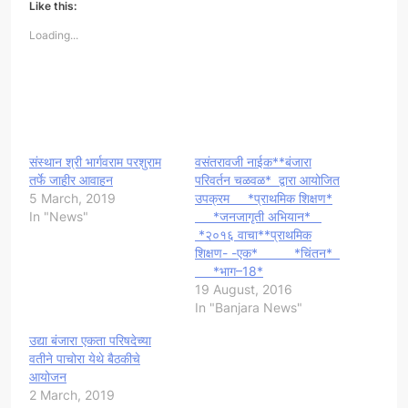
Like this:
Loading...
संस्थान श्री भार्गवराम परशुराम
वसंतरावजी नाईक**बंजारा
तर्फे जाहीर आवाहन
परिवर्तन चळवळ* द्वारा आयोजित
5 March, 2019
उपक्रम *प्राथमिक शिक्षण*
In "News"
*जनजागृती अभियान*
*२०१६ वाचा**प्राथमिक
शिक्षण- -एक* *चिंतन*
*भाग–18*
19 August, 2016
In "Banjara News"
उद्या बंजारा एकता परिषदेच्या
वतीने पाचोरा येथे बैठकीचे
आयोजन
2 March, 2019