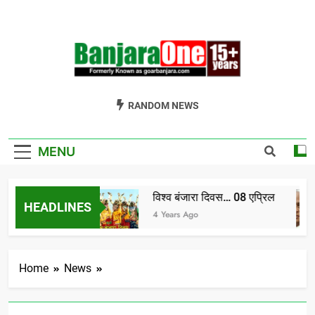
Skip
to
content
Welcome To
Gor Banjara News, Entertainment, Music Portal
RANDOM NEWS
Banjara One
Formerly
MENU
GoarBanjara.com
विश्व बंजारा दिवस… 08 एप्रिल
HEADLINES
) भाग-1
4 Years Ago
Home
News