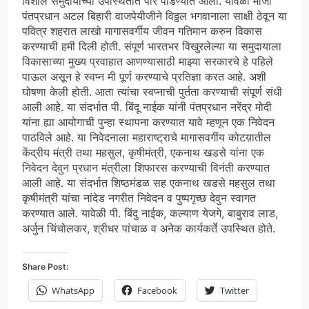
विशाल समुदायाच्या उपस्थितीत पार पाडण्यात आला. यावेळी माजी
पंतप्रधान अटल बिहारी वाजपेयीजीने विठ्ठल भगवानाला साक्षी ठेवून या
पवित्र शहरात लाखो मागासवर्गीय जीवन गतिमान करुन विकास
करण्याची हमी दिली होती. संपूर्ण भारतभर विखुरलेल्या या समुदायाला
विकासाच्या मुख्य प्रवाहात आणण्यासाठी माझ्या सरकारचे हे पहिले
पाऊल असून हे स्वप्न मी पूर्ण करण्याचे प्रतिज्ञा करत आहे. अशी
घोषणा केली होती. आता त्यांचा स्वप्नाची पुर्तता करण्याची संपूर्ण संधी
आली आहे. या संदर्भात पी. बिंदू नाईक यांनी पंतप्रधान नरेंद्र मोदी
यांना ह्या आयोगाची पुन्हा स्थापना करण्यात यावे म्हणून एक निवेदन
पाठविले आहे. या निवेदनाला महाराष्ट्राचे मागासवर्गीय कोटय़ातील
केंद्रीय मंत्री तथा महसुल, कृषीमंत्री, एकनाथ खडसे यांना एक
निवेदन देवुन प्रधान मंत्रीला शिफारस करण्याची विनंती करण्यात
आली आहे. या संदर्भात शिष्ठमंडळ सह एकनाथ खडसे महसुल तथा
कृषीमंत्री यांचा नांदेड नगरीत निवेदन व पुष्पगृच्छ देवुन स्वागत
करण्यात आले. यावेळी पी. बिंदु नाईक, कल्याण येजगे, बाबुराव लाड,
अर्जुन चिंचोलकर, श्रीधर पांचाळ व अनेक कार्यकर्ते उपस्थित होते.
Share Post:
WhatsApp
Facebook
Twitter