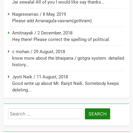
Jai sewalal All of you I would like say thanks...
Nageswarrao
/
8 May, 2019
Please add Arranagula-vasram(gothram)
Amitnayak
/
2 December, 2018
Hey there! Please correct the spelling of political.
c mohan
/
29 August, 2018
know more about the bhaipana / gotgra system. detailed
history...
Jyoti Naik
/
11 August, 2018
Good write up about Mr. Ranjit Naik. Somebody keeps
deleting...
Search
for: