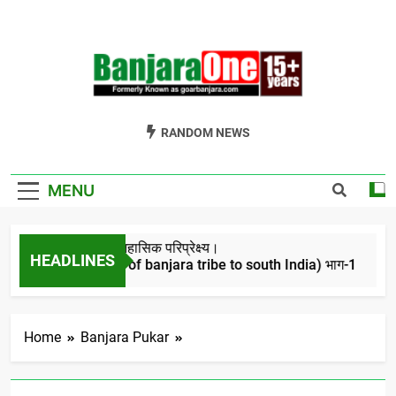
Skip
to
content
Welcome To
Gor Banjara News, Entertainment, Music Portal
RANDOM NEWS
Banjara One
Formerly
MENU
GoarBanjara.com
बंजारो का ऐतिहासिक परिप्रेक्ष्य।
HEADLINES
(Migration of banjara tribe to south India) भाग-1
4 Years Ago
Home
Banjara Pukar