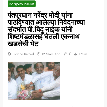
BANJARA PUKAR
पंतप्रधान नरेंद्र मोदी यांना
पाठविण्यात आलेल्या निवेदनाच्या
संदर्भात पी.बिदु नाईक यांनी
शिष्टमंडळासह घेतली एकनाथ
खडसेची भेट
0
Govind Rathod
12 Years Ago
1 Mins