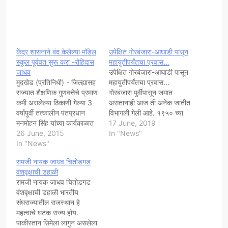
केंद्र शासनाने बंद केलेल्या मॉडेल
उपेक्षित गोरबंजारा-आघाडी पासून
स्कूल पूर्ववत सुरू करा -रोहिदास
महायुतीपर्यंतचा प्रवास…
जाधव
उपेक्षित गोरबंजारा-आघाडी पासून
मुदखेड (प्रतिनिधी) - जिल्ह्यासह
महायुतीपर्यंतचा प्रवास…
राज्यात शैक्षणिक गुणवत्तेचे प्रमाण
गोरबंजारा पुर्वीपासून जमात
कमी असलेल्या ठिकाणी गेल्या 3
असतानाही आज ती अनेक जातीत
वर्षापुर्वी तत्कालीन पंतप्रधान
विभागली गेली आहे. १९५० च्या
मनमोहन सिंह यांच्या कार्यकाळात
राष्ट्रपतींचे अ.जा/अ.ज च्या
17 June, 2019
केंद्र शासनामार्फत मॉडेल स्कूल
26 June, 2015
यादीत ह्या जमातीला घेणे
In "News"
आदर्श विद्यालये कार्यान्वीत
In "News"
क्रमप्राप्त होते मात्र तसे नं
करण्यात आली होती, पण या
करता आपल्या स्वार्थासाठी
रामजी नायक जाधव चितोडगड
शैक्षणिक वर्षापासुन केंद्रातील मोदी
तत्कालीन नेत्यांनी त्यांचा वापर
वंशवृक्षाची डहाळी
सरकारने निधीअभावी या शाळा बंद
आपल्या गटातील समाजात त्यांची
रामजी नायक जाधव चितोडगड
करण्याचा निर्णय घेतला
गणना करून घेतली.१९५२ मध्ये
वंशवृक्षाची डहाळी भारतीय
असल्यामुळे ग्रामीण भागातील
सरदार हुकूमसिंग या पंजाबच्या
संघराज्यातील राजस्थान हे
गरजू विद्यार्थी व…
खासदाराने…
महत्वाचे घटक राज्य होय.
पाकीस्तान सिमेला लागुन असलेला