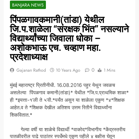
BANJARA NEWS
पिंपळगावकमानी(तांडा) येथील
जि.प.शाळेला “संरक्षक भिंत” नसल्याने
विद्यार्थ्यांच्या जिवाला धोका –
अशोकभाऊ एच. चव्हाण महा.
प्रदेशाध्याक्ष
0
Gajanan Rathod
10 Years Ago
1 Mins
मुंबई महाराष्ट्र प्रितीनीधी. 16.08.2016 पहुर येथुन जवळच
असलेल्या पिंपळगाव कमानी(तांडा)* येथील *जि.प.प्राथमिक शाळा*
ही *इयत्ता-१’ली ते ५’वी.*पर्यंत असुन या शाळेला एकुण *४*शिक्षक
आहेत.व ते *शिक्षक देखील अतिशय उत्तम रितीने विद्यार्थ्यांना
शिकवितात.*
गेल्या वर्षी या शाळेचे विद्यार्थी *वाकोद*विभागीय *केंद्रस्तरीय
पातळीवरील पाढे पाठांतर स्पर्धेमधे एकुण पहीले ४ बक्षीस घेवुन