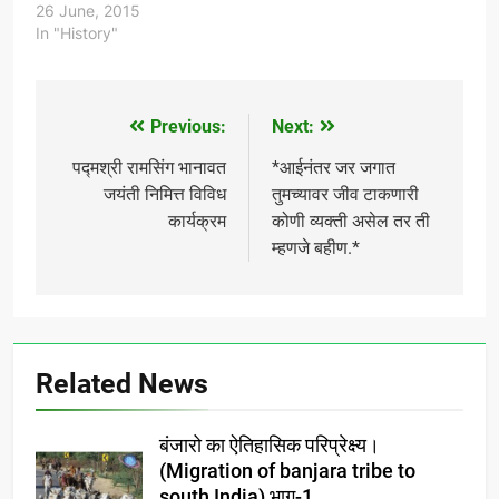
जैसरमेल हा वाळवंटी भुभाग,
26 June, 2015
अजमेर, पुष्कर व जयपुर चा
In "History"
मारवाड प्रांत व उदयपुर,
भिलवाडा, चितौंडगड हा मेवाडचा
भुप्रदेश अशाप्रकारची राजस्थान
ह्या राज्याचे भौगोलिक व
Previous:
Next:
Post
स्वाभाविक प्रदेश आपली पौराणिक
ओळख टीकवून आहेत. तसा…
navigation
पद्मश्री रामसिंग भानावत
*आईनंतर जर जगात
जयंती निमित्त विविध
तुमच्यावर जीव टाकणारी
कार्यक्रम
कोणी व्यक्ती असेल तर ती
म्हणजे बहीण.*
Related News
बंजारो का ऐतिहासिक परिप्रेक्ष्य।
(Migration of banjara tribe to
south India) भाग-1