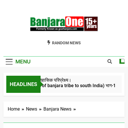
Skip
to
content
Welcome To
Gor Banjara News, Entertainment, Music Portal
RANDOM NEWS
Banjara One
Formerly
MENU
GoarBanjara.com
बंजारो का ऐतिहासिक परिप्रेक्ष्य।
HEADLINES
(Migration of banjara tribe to south India) भाग-1
4 Years Ago
Home
News
Banjara News