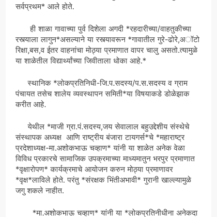
सर्वप्रथम* आले होते.
ही शाळा गावाच्या पुर्व दिशेला अगदी *रहदारीच्या/वाहतुकीच्या
रस्त्याला लागुन*असल्याने या रस्त्यावरून *गावातील गुरे-ढोरे,अॉटो
रिक्षा,बस,व ईतर वाहनांचा मोठ्या प्रमाणात वापर चालु असतो.त्यामुळे
या शाळेतील विद्यार्थ्यांच्या जिवीताला धोका आहे.*
स्थानिक *लोकप्रतिनिधी-जि.प.सदस्य/प.स.सदस्य व ग्राम
पंचायत तसेच शालेय व्यवस्थापन समिती*या विषयाकडे डोळेझाक
करीत आहे.
येथील *माजी ग्रा.पं.सदस्य,जय सेवालाल बहुउद्देशीय संस्थेचे
संस्थापक अध्यक्ष आणि राष्ट्रीय बंजारा टायगर्स*चे *महाराष्ट्र
प्रदेशाध्यक्ष-मा.अशोकभाऊ चव्हाण* यांनी या शाळेत अनेक वेळा
विविध प्रकारचे सामाजिक उपक्रमाच्या माध्यमातुन भरपुर प्रमाणात
*वृक्षारोपण* कार्यक्रमाचे आयोजन करुन मोठ्या प्रमाणावर
*वृक्ष*लाविले होते. परंतु *संरक्षक भिंतीअभावी* गुरानी खाल्ल्यामुळे
जगु शकले नाहीत.
*मा.अशोकभाऊ चव्हाण* यांनी या *लोकप्रतिनीधीना अनेकदा