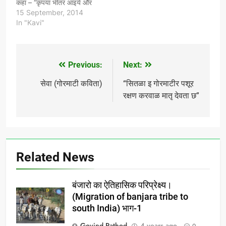
कहा – “कृपया भीतर आइये और
भोजन करिए।” संत बोले – “क्या
15 September, 2014
तुम्हारे पति घर पर हैं?” औरत ने
In "Kavi"
कहा – “नहीं, वे अभी…
Previous:
Next:
Post
navigation
सेवा (गोरमाटी कविता)
“सितळा इ गोरमाटीर पशूर
रक्षण करवाळ मातृ देवता छ”
Related News
बंजारो का ऐतिहासिक परिप्रेक्ष्य।
(Migration of banjara tribe to
south India) भाग-1
Govind Rathod
4 years ago
0