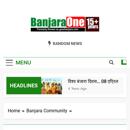
Skip
to
content
Welcome To
Gor Banjara News, Entertainment, Music Portal
RANDOM NEWS
Banjara One
Formerly
MENU
GoarBanjara.com
विश्व बंजारा दिवस… 08 एप्रिल
HEADLINES
India) भाग-1
4 Years Ago
Home
Banjara Community