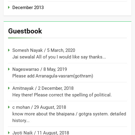
December 2013
Guestbook
Somesh Nayak
/
5 March, 2020
Jai sewalal All of you I would like say thanks...
Nageswarrao
/
8 May, 2019
Please add Arranagula-vasram(gothram)
Amitnayak
/
2 December, 2018
Hey there! Please correct the spelling of political.
c mohan
/
29 August, 2018
know more about the bhaipana / gotgra system. detailed
history...
Jyoti Naik
/
11 August, 2018