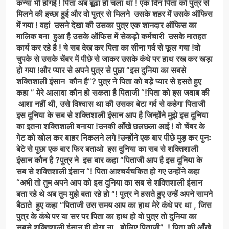
कन्या भी होगई ! पिता अब बूढा हो चला था ! एक दिन पिता को पुत्र से
मिलने की इच्छा हुई और वो पुत्र से मिलने उसके शहर में उसके ऑफिस
में गया ! वहां उसने देखा की उसका पुत्र एक शानदार ऑफिस का
मालिक बना हुआ है उसके ऑफिस में सेकड़ो कर्मचारी उसके मातहत
कार्य कर रहे है ! ये सब देख कर पिता का सीना गर्व से फूल गया !वो
चुपके से उसके चेंबर में पीछे से जाकर उसके कंधे पर हाथ रख कर खड़ा
हो गया !और प्यार से अपने पुत्र से पुछा “इस दुनिया का सबसे
शक्तिशाली इंसान कौन है”? पुत्र ने पिता को बड़े प्यार से हसते हुए
कहा ” मेरे आलावा कौन हो सकता है पिताजी “!पिता को इस जवाब की
आशा नहीं थी, उसे विश्वास था की उसका बेटा गर्व से कहेगा पिताजी
इस दुनिया के सब से शक्तिशाली इंसान आप है जिन्होंने मुझे इस दुनिया
का इतना शक्तिशाली बनाया !उनकी आँखे छलछला आई ! वो चेंबर के
गेट को खोल कर बाहर निकलने लगे !उन्होंने एक बार पीछे मुड़ कर पुनः
बेटे से पुछा एक बार फिर बताओ इस दुनिया का सब से शक्तिशाली
इंसान कौन है ?पुत्र ने इस बार कहा “पिताजी आप है इस दुनिया के
सब से शक्तिशाली इंसान “! पिता आश्चर्यचकित हो गए उन्होंने कहा
“अभी तो तुम अपने आप को इस दुनिया का सब से शक्तिशाली इंसान
बता रहे थे अब तुम मुझे बता रहे हो “! पुत्र ने हसते हुए उन्हें अपने सामने
बैठाते हुए कहा “पिताजी उस समय आप का हाथ मेरे कंधे पर था , जिस
पुत्र के कंधे पर या सर पर पिता का हाथ हो वो पुत्र तो दुनिया का
सबसे शक्तिशाली इंसान ही होगा ना , बोलिए पिताजी” ! पिता की आँखे