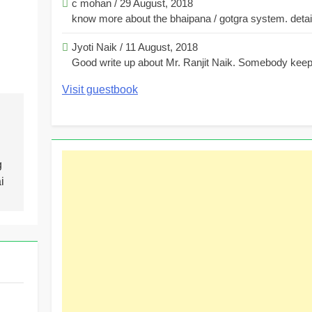
c mohan
/
29 August, 2018
know more about the bhaipana / gotgra system. detaile
Jyoti Naik
/
11 August, 2018
Good write up about Mr. Ranjit Naik. Somebody keeps
Visit guestbook
g
i