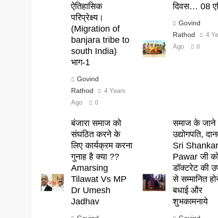
ऐतिहासिक
दिवस… 08 एप
परिप्रेक्ष्य।
Govind
(Migration of
Rathod
4 Y
banjara tribe to
Ago
0
south India)
भाग-1
Govind
Rathod
4 Years
Ago
0
बंजारा समाज को
समाज के जाने 
संघठित करने के
उद्योगपति, दान
लिए कार्यक्रम करना
Sri Shanka
गुनाह है क्या ??
Pawar जी क
Amarsing
डॉक्टरेट की उ
Tilawat Vs MP
से सम्मानित हो
Dr Umesh
बधाई और
Jadhav
शुभकामनाये
Govind
Govind