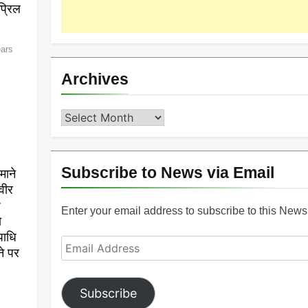
्रिल
ears
Archives
Archives
Subscribe to News via Email
माने
वीर
r
Enter your email address to subscribe to this News 
ो
पाधि
Email
ने पर
Address
Subscribe