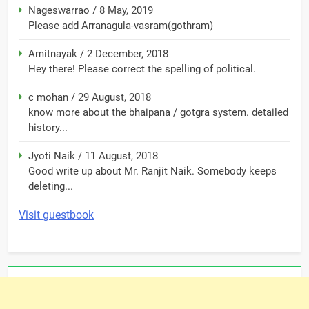
Nageswarrao
/
8 May, 2019
Please add Arranagula-vasram(gothram)
Amitnayak
/
2 December, 2018
Hey there! Please correct the spelling of political.
c mohan
/
29 August, 2018
know more about the bhaipana / gotgra system. detailed
history...
Jyoti Naik
/
11 August, 2018
Good write up about Mr. Ranjit Naik. Somebody keeps
deleting...
Visit guestbook