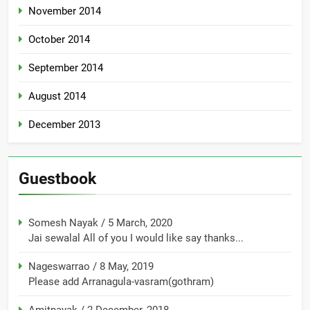
November 2014
October 2014
September 2014
August 2014
December 2013
Guestbook
Somesh Nayak
/
5 March, 2020
Jai sewalal All of you I would like say thanks...
Nageswarrao
/
8 May, 2019
Please add Arranagula-vasram(gothram)
Amitnayak
/
2 December, 2018