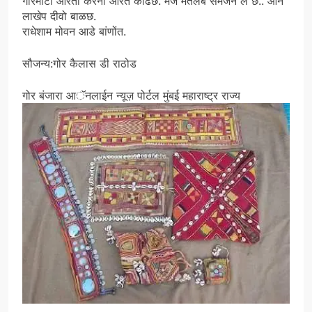
गोरमाटी आरती करेनी आरत काढछ. मंजे मतलब समजन ल छ.. आन
लाखेप दीवो बाळछ.
राधेशाम मोवन आडे बांणोंत.
सौजन्य:गोर कैलास डी राठोड
गोर बंजारा आॅनलाईन न्यूज़ पोर्टल मुंबई महाराष्ट्र राज्य