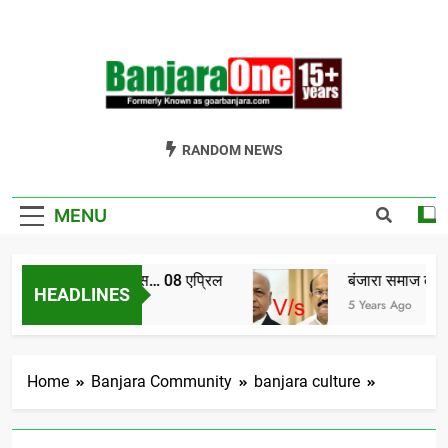
Skip
to
content
Welcome To
Gor Banjara News, Entertainment, Music Portal
RANDOM NEWS
Banjara One
Formerly
MENU
GoarBanjara.com
विश्व बंजारा दिवस… 08 एप्रिल
बंजारा समाज को संघठ
HEADLINES
4 Years Ago
5 Years Ago
Home
Banjara Community
banjara culture