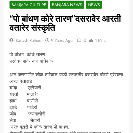
BANJARA CULTURE
BANJARA NEWS
NEWS
“पो बांधण कोरे तारण”दसरावेर आरती
वतारेर संस्कृति
0
Kailash Rathod
9 Years Ago
1 Mins
पो बांधण कोळे तारण
परतेक आनेर कन बांधेवाळ
आन जणगाणीर कोळ तारेवाळ याडी सगळतीर दसरावेर चोखो पूरेरवणा
आरत वताराछ.
चांदा सूरीयारी
धरती मातारी
हावा पाणीरी
झाडे पाडेरी
जीव जणगाणीरी
सेवा जेतारी
आरत वूतरी ये कोळे तारण पो बांधण.