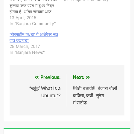
कुलाबा कफ परेड मे दु:ख निदन
बूडीठाढी केरी छ, ' आंधार रात छ,
होगया है. अंतिम संस्कार आज
तम दीवो…
13-04-2015 सोमवार को12.
13 April, 2015
00,बजे. मुंगीताडा, पो. यगापुर,
In "Banjara Community"
ता. चितापुर, जि. गुलबर्गा में किया
“गोरमाटीम ‘छ/छा’ ये आक्षेरेपर सत
जाएगा :|:|:|:|
वात दखावछ”
सौजन्य:- गोर रविराज एस. पवार
28 March, 2017
स्वयंसेवक गोर बंजारा…
In "Banjara News"
Previous:
Next:
Post
navigation
“उबुंटू’ What is a
​!!बेटी बचावो!! बंजारा बोली
Ubuntu”?
कविता, कवी: सुरेश
मं.राठोड़