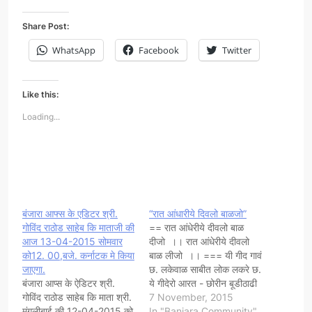
Share Post:
WhatsApp
Facebook
Twitter
Like this:
Loading...
बंजारा आफ्स के एडिटर श्री.
“रात आंधारीये दिवलो बाळजो”
गोविंद राठोड साहेब कि माताजी की
== रात आंधेरीये दीवलो बाळ
आज 13-04-2015 सोमवार
दीजो ।। रात आंधेरीये दीवलो
को12. 00,बजे. कर्नाटक मे किया
बाळ लीजो ।। === यी गीद गावं
जाएगा.
छ. लकेवाळ साबीत लोक लकरे छ.
बंजारा आप्स के ऐडिटर श्री.
ये गीदेरो आरत - छोरीन बूडीठाढी
गोविंद राठोड साहेब कि माता श्री.
केरी छ, ' आंधार रात छ, तम दीवो
7 November, 2015
मंगलीबाई की 12-04-2015 को
बाळ दीजो.' वसोज लोकून
In "Banjara Community"