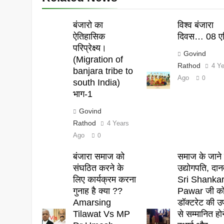
बंजारो का
विश्व बंजारा
ऐतिहासिक
दिवस… 08 एप
परिप्रेक्ष्य।
Govind
(Migration of
Rathod
4 Y
banjara tribe to
Ago
0
south India)
भाग-1
Govind
Rathod
4 Years
Ago
0
बंजारा समाज को
समाज के जाने 
संघठित करने के
उद्योगपति, दान
लिए कार्यक्रम करना
Sri Shanka
गुनाह है क्या ??
Pawar जी क
Amarsing
डॉक्टरेट की उ
Tilawat Vs MP
से सम्मानित हो