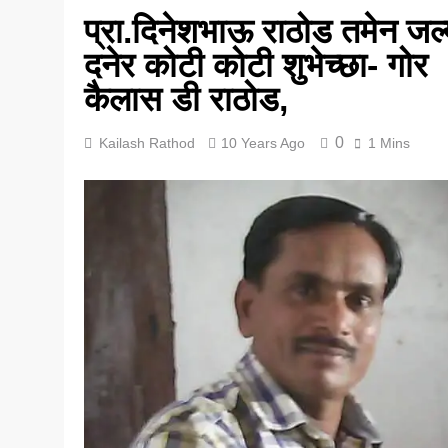
प्रा.दिनेशभाऊ राठोड तमेन जल
5 Years Ago
दनेर कोटी कोटी शुभेच्छा- गोर
कैलास डी राठोड,
0
Kailash Rathod
10 Years Ago
1 Mins