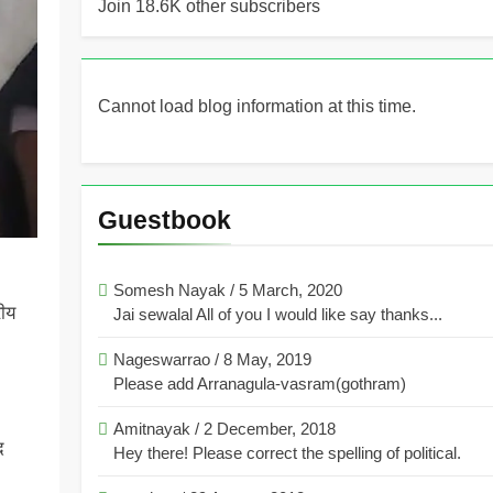
Join 18.6K other subscribers
Cannot load blog information at this time.
Guestbook
Somesh Nayak
/
5 March, 2020
रीय
Jai sewalal All of you I would like say thanks...
Nageswarrao
/
8 May, 2019
Please add Arranagula-vasram(gothram)
Amitnayak
/
2 December, 2018
द
Hey there! Please correct the spelling of political.