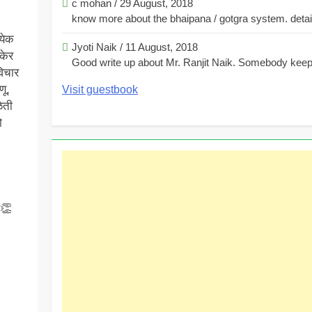
c mohan
/
29 August, 2018
know more about the bhaipana / gotgra system. detaile
्येक
Jyoti Naik
/
11 August, 2018
केर
Good write up about Mr. Ranjit Naik. Somebody keeps
विचार
णू,
Visit guestbook
ळेती
ो
👏