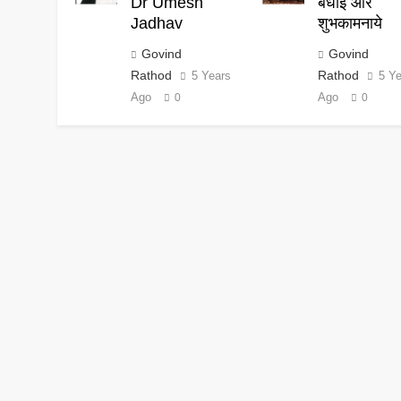
Dr Umesh
बधाई और
Jadhav
शुभकामनाये
Govind
Govind
Rathod
Rathod
5 Years
5 Y
Ago
Ago
0
0