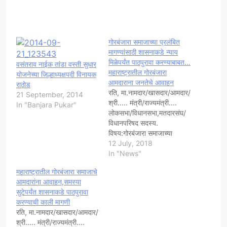
गोरबंजारा समाजाच्या प्रलंबित
मागण्यांसाठी शासनाकडे न्याय
मिळेपर्यंत पाठपुरावा करण्याबाबत…
वसंतराव नाईक तांडा वस्ती सुधार
महाराष्ट्रातील गोरबंजारा
योजनेच्या जिल्हाध्यक्षपदी विनायक
आमदाराना जनतेचे आवाहन
राठोड
रति, मा.नामदार/खासदार/आमदार/
21 September, 2014
श्री..... मंत्री/राज्यमंत्री....
In "Banjara Pukar"
लोकसभा/विधानसभा,मतदारसंघ/
विधानपरिषद सदस्य.
विषय:गोरबंजारा समाजाच्या
प्रलंबित मागण्यांसाठी शासनाकडे
12 July, 2018
न्याय मिळेपर्यंत पाठपुरावा
In "News"
करण्याबाबत... महोदय, ऊपरोक्त
महाराष्ट्रातील गोरबंजारा समाजाचे
विषयी सविनय नमुद करण्यात येते
आमदारांना आवाहन,समस्या
की,महाराष्ट्रातील गोरबंजारा
सुटेपर्यंत शासनाकडे पाठपुरावा
समाजाला इतर राज्यातील
करण्याची काली मागणी
गोरबंजारा समाजाच्या तुलनेत
रति, मा.नामदार/खासदार/आमदार/
कोणत्याही संविधानिक वा
श्री..... मंत्री/राज्यमंत्री....
शासकीय सोयी सुविधा अथवा