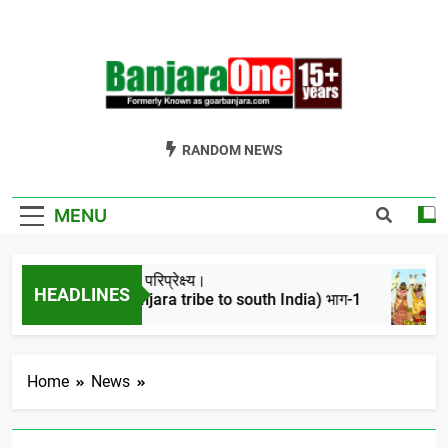
Skip
to
content
Welcome To
Gor Banjara News, Entertainment, Music Portal
RANDOM NEWS
Banjara One
Formerly
MENU
GoarBanjara.com
बंजारो का ऐतिहासिक परिप्रेक्ष्य।
HEADLINES
(Migration of banjara tribe to south India) भाग-1
4 Years Ago
Home
News