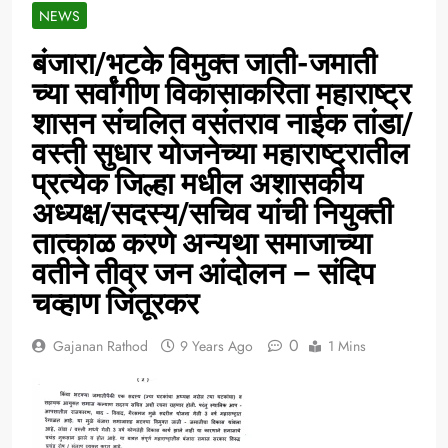
NEWS
बंजारा/भटके विमुक्त जाती-जमाती
च्या सर्वांगीण विकासाकरिता महाराष्ट्र
शासन संचलित वसंतराव नाईक तांडा/
वस्ती सुधार योजनेच्या महाराष्ट्रातील
प्रत्येक जिल्हा मधील अशासकीय
अध्यक्ष/सदस्य/सचिव यांची नियुक्ती
तात्काळ करणे अन्यथा समाजाच्या
वतीने तीव्र जन आंदोलन – संदिप
चव्हाण जिंतूरकर
0
Gajanan Rathod
9 Years Ago
1 Mins