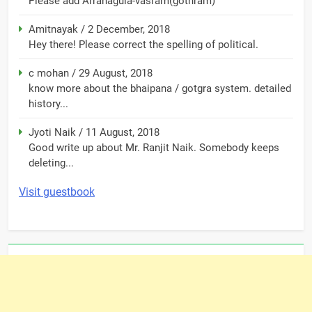
Please add Arranagula-vasram(gothram)
Amitnayak
/
2 December, 2018
Hey there! Please correct the spelling of political.
c mohan
/
29 August, 2018
know more about the bhaipana / gotgra system. detailed
history...
Jyoti Naik
/
11 August, 2018
Good write up about Mr. Ranjit Naik. Somebody keeps
deleting...
Visit guestbook