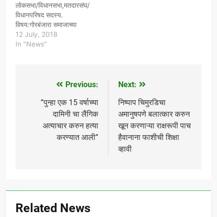
लोकसभा/विधानसभा,मतदारसंघ/
सवलती नाहीत,परिणामी अजुनही
विधानपरिषद सदस्य.
महाराष्ट्रातील जवळपास सर्वच
विषय:गोरबंजारा समाजाच्या
तांडे विकासापासून कोसो दूर
प्रलंबित मागण्यांसाठी शासनाकडे
12 July, 2018
आहेत,गौरवशाली संस्कृती व…
न्याय मिळेपर्यंत पाठपुरावा
In "News"
करण्याबाबत... महोदय, ऊपरोक्त
विषयी सविनय नमुद करण्यात येते
की,महाराष्ट्रातील गोरबंजारा
समाजाला इतर राज्यातील
Previous:
Next:
Post
गोरबंजारा समाजाच्या तुलनेत
कोणत्याही संविधानिक वा
navigation
​”पुन्हा एक 15 वर्षाच्या
​निष्पाप चिमुरडिचा
शासकीय सोयी सुविधा अथवा
दामिनी चा लैंगिक
अमानुषपणे बलात्कार करुन
सवलती नाहीत,परिणामी अजुनही
अत्याचार करुन हत्या
खून करणाऱ्या राक्षरूपी पाच
महाराष्ट्रातील जवळपास सर्वच
करण्यात आली”
हैवानाना फाशीची शिक्षा
तांडे विकासापासून कोसो दूर
व्हावी
आहेत,गौरवशाली संस्कृती व…
Related News