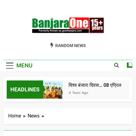
Skip
to
content
Welcome To
Gor Banjara News, Entertainment, Music Portal
RANDOM NEWS
Banjara One
Formerly
MENU
GoarBanjara.com
विश्व बंजारा दिवस… 08 एप्रिल
HEADLINES
ndia) भाग-1
4 Years Ago
Home
News