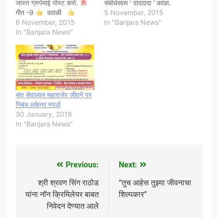
जास्त ग्रुपेमाई पोस्ट करो.
संबोधेसारू ' दाददादा ' काछा.
गीत -9
दवाळी
जसो- ये मार दाददादा छ. २ )
5 November, 2015
6 November, 2015
गौ पुजन
आ ये वु ।।
नाननाना = नानी + नाना. नातेती
In "Banjara News"
गाई गोदा फु ।। केवड्या मेवडया
In "Banjara News"
को भायी मोसरेती, जेन जेन
।। बांडीया बुच्या ।। घोडेरी
नानी…
कटार ।। लांबी लेर धोळी हारं
।। खंडडीभरी…
संत सेवालाल महाराजेर जीवने पर
निबंध लकेनर स्पर्धा
30 January, 2018
In "Banjara News"
Previous:
Next:
Post
navigation
श्री श्रवण सिंग राठोड
“तुच आहेस तुझ्या जीवनाचा
यांना नॉन क्रिमिलेयर बाबत
शिल्पकार”
निवेदन देण्यात आले