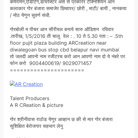
कॅमेरामॆंन,एडिटिंग,डायरेक्टर असे से प्रकारेर टेक्निशियन आन
कलाकार गोर बंजारा समाजेर छिचापर/ छोरी , माटी/ बायी , नानकया
/ मोठ येणुन सुवर्ण संधी.
गोरबोली म पीचर आन सीरीयल बनाये सारु ऑडिशन रविवार
.तारीख, 1/5/2016 ती चालु वेल : . 10 ते 5.30 पता : – .5th
floor pujit plaza building ARCreation near
diwalegoan bus stop cbd belapur navi mumbai
तो जलदी आपनो नाम रजीटरच करो आन आपणो नाम दो ये नंबरे पर
फोन करो 9004400619/ 9029071457
======================
Talent Producers
A R CReation & picture
गोर श्रीनीवास राठोड येणुर आव्हान छ की से मार गोर बंजारा
सुशिक्षित बेरोजगार सहभाग लेनु