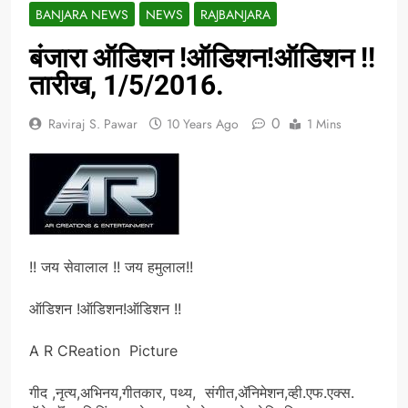
BANJARA NEWS
NEWS
RAJBANJARA
बंजारा ऑडिशन !ऑडिशन!ऑडिशन !!
तारीख, 1/5/2016.
0
Raviraj S. Pawar
10 Years Ago
1 Mins
!! जय सेवालाल !! जय हमुलाल!!
ऑडिशन !ऑडिशन!ऑडिशन !!
A R CReation Picture
गीद ,नृत्य,अभिनय,गीतकार, पथ्य, संगीत,ॲनिमेशन,व्ही.एफ.एक्स.