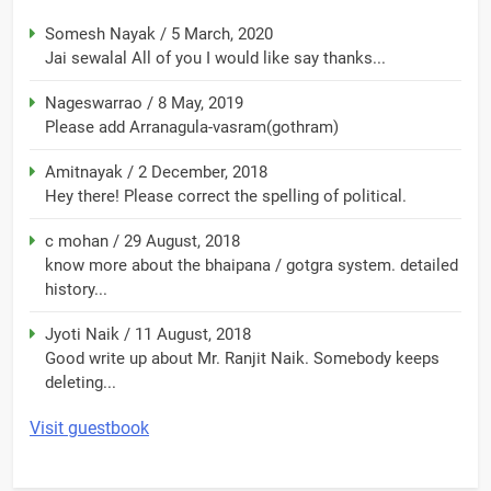
Somesh Nayak
/
5 March, 2020
Jai sewalal All of you I would like say thanks...
Nageswarrao
/
8 May, 2019
Please add Arranagula-vasram(gothram)
Amitnayak
/
2 December, 2018
Hey there! Please correct the spelling of political.
c mohan
/
29 August, 2018
know more about the bhaipana / gotgra system. detailed
history...
Jyoti Naik
/
11 August, 2018
Good write up about Mr. Ranjit Naik. Somebody keeps
deleting...
Visit guestbook