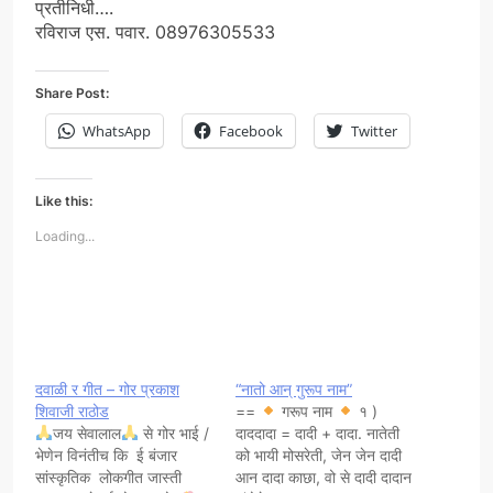
प्रतीनिधी….
रविराज एस. पवार. 08976305533
Share Post:
WhatsApp
Facebook
Twitter
Like this:
Loading...
दवाळी र गीत – गोर प्रकाश
“नातो आन् गुरूप नाम”
शिवाजी राठोड
==
गरूप नाम
१ )
जय सेवालाल
से गोर भाई /
दाददादा = दादी + दादा. नातेती
भेणेन विनंतीच कि ई बंजार
को भायी मोसरेती, जेन जेन दादी
सांस्कृतिक लोकगीत जास्ती
आन दादा काछा, वो से दादी दादान