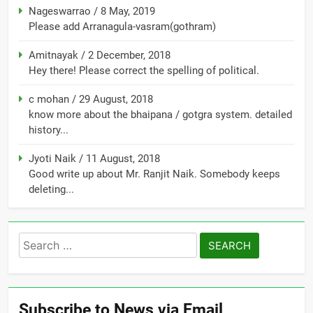
Nageswarrao
/
8 May, 2019
Please add Arranagula-vasram(gothram)
Amitnayak
/
2 December, 2018
Hey there! Please correct the spelling of political.
c mohan
/
29 August, 2018
know more about the bhaipana / gotgra system. detailed
history...
Jyoti Naik
/
11 August, 2018
Good write up about Mr. Ranjit Naik. Somebody keeps
deleting...
Search
for:
Subscribe to News via Email