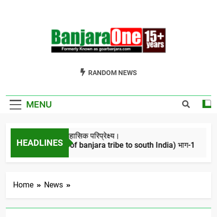
Skip
to
content
Welcome To
Gor Banjara News, Entertainment, Music Portal
RANDOM NEWS
Banjara One
Formerly
MENU
GoarBanjara.com
बंजारो का ऐतिहासिक परिप्रेक्ष्य।
HEADLINES
(Migration of banjara tribe to south India) भाग-1
4 Years Ago
Home
News