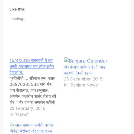
Like this:
Loading...
15/4/2016 रामनवमी ये दन
उमरी ,पोहरागड यत लोकाअर्पण
गोर बंजारा वातेम पहिलो “दाड
वेवालो छ.
दकणीं” (कालेनडर)
प्रतिनीधी.... रविराज एस. पवार
26 December, 2015
08976305533 जय गोर,
In "Banjara News"
जय सेवालाल, जय हमुलाल.
आपणेन कलायेन आनंद वेरोच की
गोर " गोर बंजारा समाजेर पहीलो
धर्मपीठ"15/4/2016 रामनवमी
29 February, 2016
ये दन उमरी ,पोहरागड यत
In "News"
लोकाअर्पण वेवालो छ.
सेवालाल महाराज जयंती उत्सव
****************************
भिवंडी येरीयार गोर भायी एकच
--कार्यक्रम रुपरेषा-- 1)