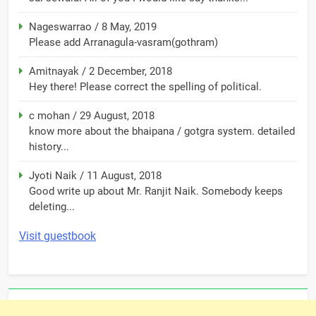
Nageswarrao
/
8 May, 2019
Please add Arranagula-vasram(gothram)
Amitnayak
/
2 December, 2018
Hey there! Please correct the spelling of political.
c mohan
/
29 August, 2018
know more about the bhaipana / gotgra system. detailed
history...
Jyoti Naik
/
11 August, 2018
Good write up about Mr. Ranjit Naik. Somebody keeps
deleting...
Visit guestbook