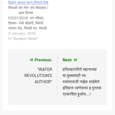
ठिकाण साजरा करनु निरणये लिदे
11/4/2016 ये दन परबाती 9
भियाओ जय गोर! जय सेवालाल.!
.वाजता "हमुलाल महाराज मंदीर,
आज दिनांक
तिथक्षेत्र अथनी विजापुर…
03/01/2016 वार रविवार,
ठिकाण- रेल्वे कॉलनी, भिवंडी
स्टेशन रोड, भिवंडी यत भिवंडी
तालुकामाईर से गोरबंजारा
3 January, 2016
रहिवाशी एकत्र आन फेब्रुवारी
In "Banjara News"
मिनाम भिवंडी माई एकच ठिकाणी
"सेवालाल महाराज जयंती उत्सव"
वाजागाजाती साजरा करनू केन
आज सारी भिवंडीर नवयुवकेर
Previous:
Next:
Post
आज मिटींग वेगीच मिटिंगेमाई
आमेलेजको मान्यवर…
navigation
“WATER
हरितक्रांतीरो महानायक
REVOLUTION’S
मा.मुख्यमंत्री स्व.
AUTHOR”
वसंतरावजी नाईक साहेबेरो
इतिहास जाणेसारू इ पुस्तक
प्रकाशित हुओच….!