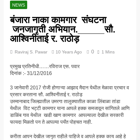
गुनाह है क्या ?? Amarsing
5 Years Ago
NEWS
Tilawat Vs MP Dr
समाज के जाने माने उद्योगपति,
Umesh Jadhav
दानवीर Sri Shankar
बंजारा नाका कामगार संघटना
Pawar जी को डॉक्टरेट की
5 Years Ago
जनजागृती अभियान._____सौ.
उपाधि से सम्मानित होने पर
गोरमाटी राम राम कछ –
बधाई और शुभकामनाये
रामे ती काई संबंध
आश्विनीताई र. राठोड़
5 Years Ago
बंजारा ज्ञानपीठ येथे होणार
0
Raviraj S. Pawar
10 Years Ago
1 Mins
कार्यकर्ता प्रशिक्षण शिबीर , दि
15 व 16 ऑगस्ट, 21 ला
5 Years Ago
प्रमुख प्रतिनीधी……रविराज एस. पवार
बंजारा ज्ञानपीठ लोधीवली येथे
दिनांक :- 31/12/2016
*राष्ट्रीय बंजारा परिषदेचे
3 जानेवारी 2017 रोजी होणाऱ्या आझाद मैदान येथील मेळावा प्रचार व
प्रसार करताना सौ. आश्विनीताई र. राठोड़
उस्मानाबाद जिल्ह्यातील उमरगा तालुक्यातील काळा लिंबाळा तांडा
येथील विट भट्टी कामगार याना आपले हक्क समजावून सांगितले आणि
डाळिंब गाव येथील खडी खाण कामगार आपल्याला देखील सरकारी
फायदा मिळतो पन ते आपल्या पर्यंत पोहचत नाही.
करीता आपन देखील जागृत राहीले पाहिजे व आपले हक्क काय आहे हे