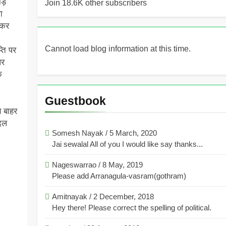
ड़
Join 18.6K other subscribers
ा
 कर
Cannot load blog information at this time.
ति पर
पर
े
Guestbook
े बाहर
दल
Somesh Nayak
/
5 March, 2020
Jai sewalal All of you I would like say thanks...
Nageswarrao
/
8 May, 2019
Please add Arranagula-vasram(gothram)
Amitnayak
/
2 December, 2018
Hey there! Please correct the spelling of political.