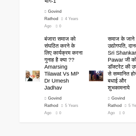
भाग-1
Govind
Rathod
4 Years
Ago
0
बंजारा समाज को
समाज के जाने 
संघठित करने के
उद्योगपति, दान
लिए कार्यक्रम करना
Sri Shanka
गुनाह है क्या ??
Pawar जी क
Amarsing
डॉक्टरेट की उ
Tilawat Vs MP
से सम्मानित हो
Dr Umesh
बधाई और
Jadhav
शुभकामनाये
Govind
Govind
Rathod
Rathod
5 Years
5 Y
Ago
Ago
0
0