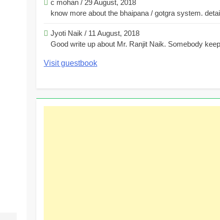
c mohan
/
29 August, 2018
know more about the bhaipana / gotgra system. detaile
Jyoti Naik
/
11 August, 2018
Good write up about Mr. Ranjit Naik. Somebody keeps
Visit guestbook