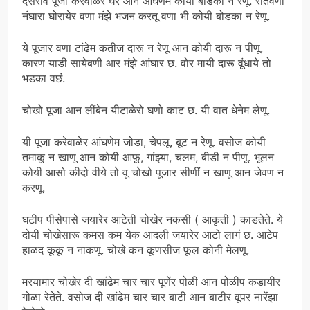
दसराव पूजा करेवाळेर घर आन आंघणेम कोयी बोडका न रेणू. रातवणा
नंघारा घोरायेर वणा मंझे भजन करतू वणा भी कोयी बोडका न रेणू.
ये पूजार वणा टांढेम कतीज दारू न रेणू आन कोयी दारू न पीणू.
कारण याडी सायेबणी आर मंझे आंघार छ. वोर मायी दारू वूंधाये तो
भडका वछं.
चोखो पूजा आन लींबेन यीटाळेरो घणो काट छ. यी वात धेनेम लेणू.
यी पूजा करेवाळेर आंघणेम जोडा, चेपलू, बूट न रेणू. वसोज कोयी
तमाकू न खाणू आन कोयी आफू, गांझ्या, चलम, बीडी न पीणू. भूलन
कोयी आसो कीदो वीये तो वू चोखो पूजार सीणीं न खाणू आन जेवण न
करणू.
घटीप पीसेपासे जयारेर आटेती चोखेर नकसी ( आकृती ) काडतेते. ये
दोयी चोखेसारू कमस कम येक आदली जयारेर आटो लागं छ. आटेप
हाळद कूकू न नाकणू. चोखे कन कूणसीज फूल कोनी मेलणू.
मरयामार चोखेर दी खांढेम चार चार पूणेंर पोळी आन पोळीप कडायीर
गोळा रेतेते. वसोज दी खांढेम चार चार बाटी आन बाटीर वूपर नारेंझा