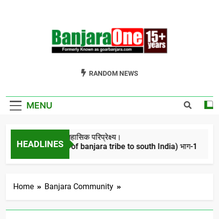
Skip
to
content
Welcome To
Gor Banjara News, Entertainment, Music Portal
RANDOM NEWS
Banjara One
Formerly
MENU
GoarBanjara.com
बंजारो का ऐतिहासिक परिप्रेक्ष्य।
HEADLINES
(Migration of banjara tribe to south India) भाग-1
4 Years Ago
Home
Banjara Community