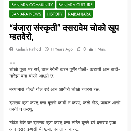
BANJARA COMMUNITY
BANJARA CULTURE
BANJARA NEWS
HISTORY
RAJBANJARA
“बंजारा संस्कृती” दसरावेम चोको खुप
म्हतवेरो,
0
Kailash Rathod
11 Years Ago
1 Mins
==
चोखो पूजा भर रछं, ठाल रेयेनी करन पूणेंर पोळी- कडायी आन बाटी-
नारेंझा बना चोखो आधूरो छ.
मरयामारो चोखो गोल रछं आन आयीरो चोखो चवरस रछं.
दसराव पूजा करतू वणा दूसरो कायीं न करणू. कतो गोठ, जावळ आसो
कायीं न करणू.
टांढेम येके घर दसराव पूजा करतू वणा टांढेर दूसरे घरं दसराव पूजा
आन दूसर कूणसी भी पूजा, नकता न करणू.