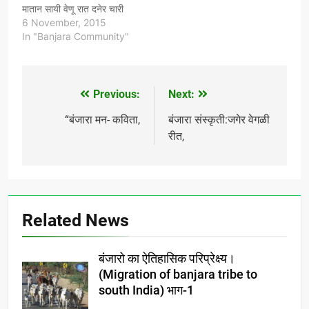
मातान सायी वेणू रात दनेर चारी
पोर तार छ जतं समरा वतं आढण
6 November, 2015
आणू लोयी पाणी तारो छ दी पगा
In "Banjara Community"
चार पगान सायी वेणू वेलवाडी तार
छ सेरी वेले मांढवान…
Previous:
Next:
Post
navigation
“बंजारा मन- कविता,
बंजारा संस्कृती:जगेर वेगळी
रीत,
Related News
बंजारो का ऐतिहासिक परिप्रेक्ष्य।
(Migration of banjara tribe to
south India) भाग-1