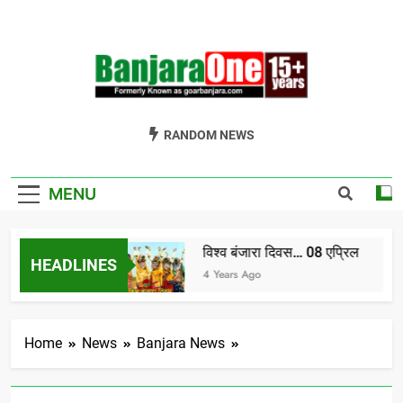
Skip
to
content
Welcome To
Gor Banjara News, Entertainment, Music Portal
RANDOM NEWS
Banjara One
Formerly
MENU
GoarBanjara.com
विश्व बंजारा दिवस… 08 एप्रिल
HEADLINES
ndia) भाग-1
4 Years Ago
Home
News
Banjara News