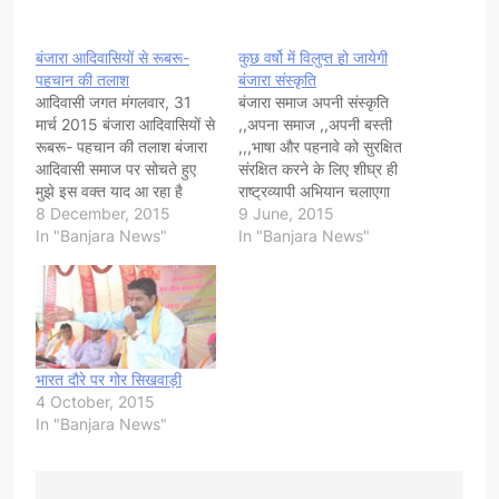
बंजारा आदिवासियों से रूबरू-
कुछ वर्षो में विलुप्त हो जायेगी
पहचान की तलाश
बंजारा संस्कृति
आदिवासी जगत मंगलवार, 31
बंजारा समाज अपनी संस्कृति
मार्च 2015 बंजारा आदिवासियों से
,,अपना समाज ,,अपनी बस्ती
रूबरू- पहचान की तलाश बंजारा
,,,भाषा और पहनावे को सुरक्षित
आदिवासी समाज पर सोचते हुए
संरक्षित करने के लिए शीघ्र ही
मुझे इस वक्त याद आ रहा है
राष्ट्रव्यापी अभियान चलाएगा
बंगलुरु जब वहां अखिल भारतीय
8 December, 2015
,,,यह निर्णय दिल्ली में आयोजित
9 June, 2015
बंजारा भाषा सेमिनार आयोजित
In "Banjara News"
बंजारा समाज के प्रबुद्ध
In "Banjara News"
किया गया था. बंजारा समाज के
प्रतिनिधियों की एक आपात बैठक
प्रतिष्ठित बुद्धिजीवियों से मेरा
में लिया गया ,,,,,बंजारा फाउंडेशन
परिचय वहीँ हुआ था. वैसे…
के राष्ट्रिय अध्यक्ष कैलाश बंजारा
ने बताया के बंजारा…
भारत दौरे पर गोर सिखवाड़ी
4 October, 2015
In "Banjara News"