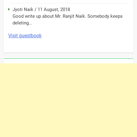
Jyoti Naik
/
11 August, 2018
Good write up about Mr. Ranjit Naik. Somebody keeps
deleting...
Visit guestbook