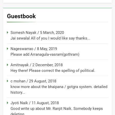
Guestbook
Somesh Nayak
/
5 March, 2020
Jai sewalal All of you I would like say thanks...
Nageswarrao
/
8 May, 2019
Please add Arranagula-vasram(gothram)
Amitnayak
/
2 December, 2018
Hey there! Please correct the spelling of political.
c mohan
/
29 August, 2018
know more about the bhaipana / gotgra system. detailed
history...
Jyoti Naik
/
11 August, 2018
Good write up about Mr. Ranjit Naik. Somebody keeps
deleting...