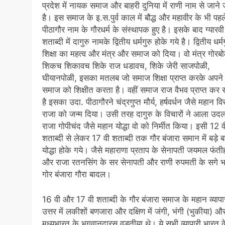
प्रदेश में नायक समाज और बाहरी दुनिया में राणी नाम से जाने 
है। इस समाज के इ.स.पुर्व काल में बौद्ध और महावीर के भी पहल
पीठागौर नाम के गौरधर्म के संस्थापक हुए है। इसके बाद ग्यारवी
शताब्दी में दागुरु नामके द्वितीय धर्मगुरु होके गये है। द्वितीय धर्मग
शिक्षा का महत्व और मंत्र और समाज को दिया। वो मंत्र गोरबोल
शिकच शिकावच शिके राज धडावच, शिके जेरी साजपोळी,
घीयानपोळी, इसका मतलब जो समाज शिक्षा प्राप्त करके अपने
समाज को शिक्षीत करता है। वहीं समाज राज वैभव प्राप्त कर
है इसका उदा. पीठागौरने चंद्रगुप्त मौर्य, हर्षवर्धन जैसे महान वि
राजा को जन्म दिया। उसी तरह दागुरु के विचारों ने आला उद
राजा गोपीचंद जैसे महान योद्धा वो को निर्मीत किया। इसी 12 वी
शताब्दी से लेकर 17 वी शताब्दी तक गौर बंजारा समान में बड़े बड
योद्धा होके गये। जैसे महाराणा प्रताप के सेनापती जयमल फंती
और राजा रतनसिंग के सर सेनापती और राणी रुपमती के सगे भ
गोर बंजारा गौरा बादल।
16 वी और 17 वी शताब्दी के गौर बंजारा समाज के महान व्यापा
उत्तर में लकीशों बणजारा और दक्षिण में जंगी, भंगी (भुकीया) औ
मध्यभारत के भगवानदारस वडतीया थे। ये सभी व्यापारी भारत के