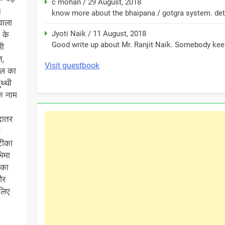
c mohan
/
29 August, 2018
।
know more about the bhaipana / gotgra system. detai
वाला
Jyoti Naik
/
11 August, 2018
 के
Good write up about Mr. Ranjit Naik. Somebody keep
भी
ञ,
Visit guestbook
लाल का
थ्थी
के नाम
दातर
टीका
भिमा
 का
और
लिए