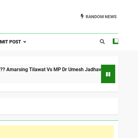
RANDOM NEWS
a One Formerly
MIT POST
ra.com
rsing Tilawat Vs MP Dr Umesh Jadhav
समाज के जाने म
5 Years Ago