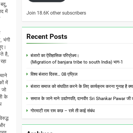
बदु,
द में
Join 18.6K other subscribers
घ
स
Recent Posts
, भंगी
हुए।
े है,
बंजारो का ऐतिहासिक परिप्रेक्ष्य।
 रहा
(Migration of banjara tribe to south India) भाग-1
।
विश्व बंजारा दिवस… 08 एप्रिल
चाने
ं में
बंजारा समाज को संघठित करने के लिए कार्यक्रम करना गुनाह
े जो
ी के
समाज के जाने माने उद्योगपति, दानवीर Sri Shankar Pawar जी क
थ
गोरमाटी राम राम कछ – रामे ती काई संबंध
रुद्ध
 और
भारत