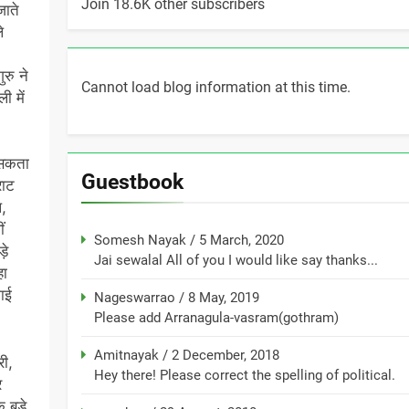
Join 18.6K other subscribers
जाते
े
ुरु ने
Cannot load blog information at this time.
ी में
 सकता
Guestbook
राट
ल,
ं
Somesh Nayak
/
5 March, 2020
़े
Jai sewalal All of you I would like say thanks...
हा
ाई
Nageswarrao
/
8 May, 2019
Please add Arranagula-vasram(gothram)
Amitnayak
/
2 December, 2018
री,
Hey there! Please correct the spelling of political.
र
 बड़े