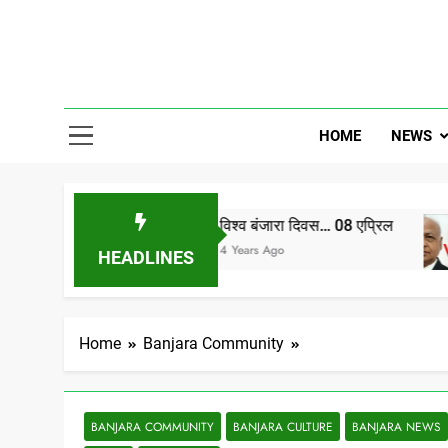
Skip
to
content
Gor Banjar
HOME
NEWS
विश्व बंजारा दिवस… 08 एप्रिल
बंज
4 Years Ago
5 Ye
HEADLINES
Home
Banjara Community
BANJARA COMMUNITY
BANJARA CULTURE
BANJARA NEWS