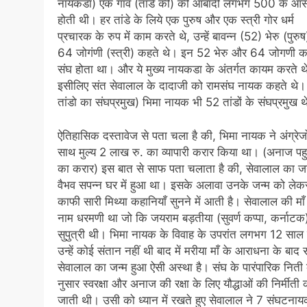
नायकडा) एक गांव (तांडे की) की आबादी लगभग 500 के आ
होती थी। हर तांडे के लिये एक पुरुष और एक स्त्री गोर धर्म
प्रचारक के रुप में काम करते थे, उन्हें बावन्न (52) भेरु (पुर
64 जोगंणी (स्त्री) कहते थे। इन 52 भेरु और 64 जोगणी 
संघ होता था। और ये मुख्य नायकडा के अंतर्गत कायम करते थ
इसीलिए संत सेवालाल के दादाजी को रामसंघ नायक कहते थे
तांडो का संघप्रमुख) भिमा नायक भी 52 तांडों के संघप्रमुख 
ऐतिहासिक दस्तावेज से पता चला है की, भिमा नायक ने अंग्रेजो
साथ मुल्य 2 लाख रु. का व्यापारी करार किया था। (अनाज पहु
का करार) इस बात से साफ पता चलाता है की, सेवालाल का जन
वैभव सपन्न घर में हुआ था। इसके अलावा उनके जन्म को लेक
काफी सारी मिथ्या कहानियाँ सुनने में आती है। सेवालाल की मा
नाम धरमणी था जो कि जयराम बड़तीया (सुवर्ण कप्पा, कर्नाटक
सुपुत्री थी। भिमा नायक के विवाह के उपरांत लगभग 12 सा
उन्हें कोई संतान नहीं थी बाद में मरीया माँ के आराधना के बाद 
सेवालाल का जन्म हुआ ऐसी अस्था है। संघ के पारंपारिक निती 
नुसार स्वरक्षा और अनाज की रक्षा के लिए यौद्धाओं की निर्मीती 
जाती थी। उसी को ध्यान में रखते हुए सेवालाल ने 7 संघटनाय