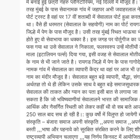
में बनाई हुई छत्री नेहरु प्लॅनिटोरियम, नई दिल्ली में मौजूद है।
तरह मुंबई के पास सेवानामक गांव में जहापर अभी जवाहरलाल न
पोर्ट ट्रस्ट है वहां पर 17 वीं शताब्दी में सेवालाल पोर्ट हुआ करत
था। वैसे ही धरमतर (सेवालाल के सहयोगी) नाम का पोर्ट रायग
जिल्हे में पेण के पास मौजुद है। उसी तरह मुंबई स्थित भाऊचा 
होते हुए वो सेवाभाया का धक्का है। इस जगह पर पोर्तुगीज का
फस गया था उसे सेवालाल ने निकाला, फलस्वरुप उन्हें मोतीयों
माला (इटालियन पर्ल्स) दिया गया, इसी वजह से सेवालाल मोती
के नाम से भी जाने जाते है। रायगड जिल्हे में पेण के पास गागोदे
नामक गांव में सेवालाल का व्यापारी केंद्र था वहां पर आज भी 
नाम का मंदीर मौजूद है। सेवालाल बहुत बड़े व्यापारी, यौद्धा, स
अर्थतज्ञ तो थे ही लेकिन उसके साथ वे बहुत बड़े समाजसुधारक
सेवालाल की ताकत और ग्यान का पता इसी बात से लगाया जा
सकता है कि जो भविष्यवाणीयां सेवालालने भारत की सामाजिक
आर्थिक और नैसर्गित स्थिती को लेकर कहीं थी वो सब बाते आ
250 साल बाद सच हो रही है।: कुछ वर्षो में विलुप्त हो जायेगी 
संस्कृति – बंजारा समाज अपनी संस्कृति ,,अपना समाज ,,अपन
बस्ती ,,,भाषा और पहनावे को सुरक्षित संरक्षित करने के लिए शी
राष्ट्रव्यापी अभियान चलाएगा ,,,यह निर्णय किनवट में आयोजित