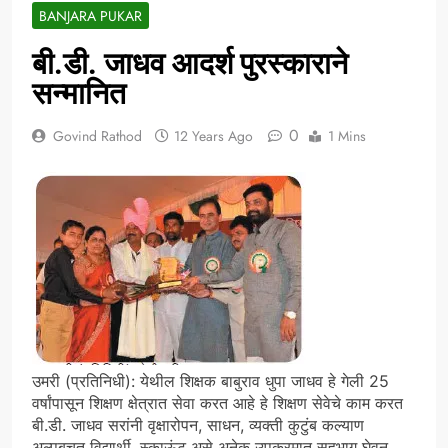
BANJARA PUKAR
बी.डी. जाधव आदर्श पुरस्काराने
सन्मानित
0
Govind Rathod
12 Years Ago
1 Mins
उमरी (प्रतिनिधी): येथील शिक्षक बाबुराव धुपा जाधव हे गेली 25
वर्षांपासून शिक्षण क्षेत्रात सेवा करत आहे हे शिक्षण सेवेचे काम करत
बी.डी. जाधव सरांनी वृक्षारोपन, साधन, व्यक्ती कुटुंब कल्याण
अल्पबचत विद्यार्थी, स्काऊंट असे अनेक उपक्रमात सहभाग घेवून