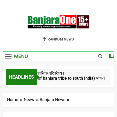
Skip
to
content
Welcome To
Gor Banjara News, Entertainment, Music Portal
RANDOM NEWS
Banjara One
Formerly
MENU
GoarBanjara.com
बंजारो का ऐतिहासिक परिप्रेक्ष्य।
HEADLINES
(Migration of banjara tribe to south India) भाग-1
4 Years Ago
Home
News
Banjara News