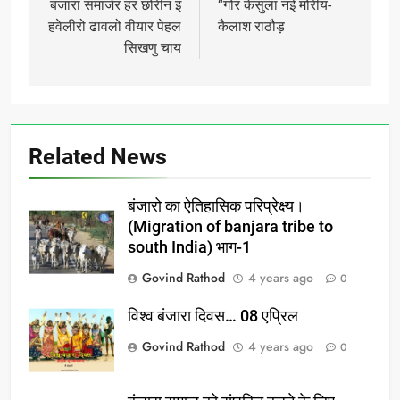
navigation
बंजारा समाजेर हर छोरीन इ
“गोर केसुला नई मोरीय-
हवेलीरो ढावलो वीयार पेहल
कैलाश राठौड़
सिखणु चाय
Related News
बंजारो का ऐतिहासिक परिप्रेक्ष्य।
(Migration of banjara tribe to
south India) भाग-1
Govind Rathod
4 years ago
0
विश्व बंजारा दिवस… 08 एप्रिल
Govind Rathod
4 years ago
0