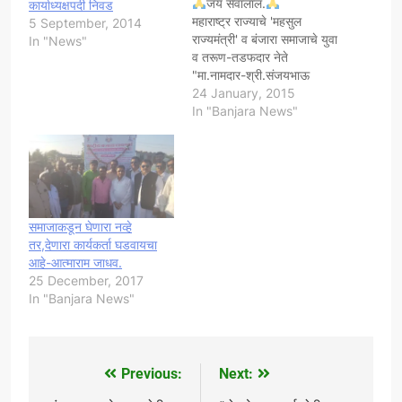
जय सेवालाल.
कार्याध्यक्षपदी निवड
महाराष्ट्र राज्याचे 'महसुल
5 September, 2014
राज्यमंत्री' व बंजारा समाजाचे युवा
In "News"
व तरूण-तडफदार नेते
"मा.नामदार-श्री.संजयभाऊ
राठोड" यांचा समस्त बंजारा
24 January, 2015
समाज,कल्याण आणि 'भारतीय
In "Banjara News"
बंजारा समाज कर्मचारी सेवा
संस्था,कल्याण तालुका' यांच्या तर्फे
"दि.28/01/2015.बुधवार रोजी
संध्याकाळी
ठिक.7:00pm.वाजता.वृंदावन
गार्डन,आधारवाडी जेल
समाजाकडून घेणारा नव्हे
जवळ,आधारवाडी,कल्याण(प.)
तर,देणारा कार्यकर्ता घडवायचा
येथे "भव्य नागरी सत्कार
आहे-आत्माराम जाधव.
समारंभ"आयोजित करण्यात आला
25 December, 2017
आहे. या सत्कार
In "Banjara News"
समारंभ सोहळ्यास…
Previous:
Next:
Post