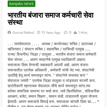
BANJARA NEWS
भारतीय बंजारा समाज कर्मचारी सेवा
संस्था
0
Govind Rathod
12 Years Ago
1 Mins
. . . जयसेवालाल . . . . अध्यक्ष / कार्याध्यक्ष/ सचिव / ऊपाध्यक्ष /
खजिनदार / संघटन सचिव / सहसचिव / प्रसिध्दी प्रमुख …..
राज्य/ विभागीय/ जिल्हा / तालुका .. भारतीय बंजारा समाज कर्मचारी
सेवा संस्था , … आपण सघटनेचे प्रमुख पदाधिकारी आहात.
समाजाला दिशा देण्याची जबाबदारी आपली आहे. आपण बंजारा
समाजातील प्रत्येक अधिकारी , कर्मचारी यांची भेट घ्या. संघटनेची
ऊददिषृे हेतू कार्य समजावून सांगा. ” संघटनेचे सभासद करा ”
सेवालाल जयंती ” प्रत्येक जिल्हा तालुका व तांड्यावर साजरी करा.
क्रांतीकारी महानायक सेवालाल जींचे कार्य समजावुन सांगा.त्या
बरोबर समाजिक समस्या वर चर्चा करा. जसे क्रिमिलेयर , संविधानीक
आरक्षण, बजेट, समान शिक्षण , समान संधी. तांडावस्ती सुधार योजना
ईत्यादी. आपण समाजाचे शिपाई बना. समाजाला चांगली दिशा द्या….. *
विनीत * प्रा.मोहन चव्हाण (रा अध्यक्ष) गोविंद राठोड (