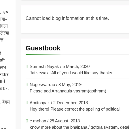
ी. २५
Cannot load blog information at this time.
ागा-
लीगला
ेल्या
्त
Guestbook
ॉ.
ामी
Somesh Nayak
/
5 March, 2020
ल्लभ
Jai sewalal All of you I would like say thanks...
 जयकर
षाचे
Nageswarrao
/
8 May, 2019
बेडकर,
Please add Arranagula-vasram(gothram)
, बेगम
Amitnayak
/
2 December, 2018
श
Hey there! Please correct the spelling of political.
c mohan
/
29 August, 2018
know more about the bhaipana / gotgra system. detaile