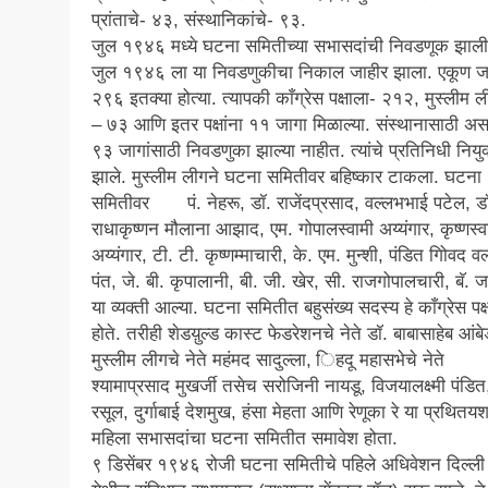
प्रांताचे- ४३, संस्थानिकांचे- ९३.
जुल १९४६ मध्ये घटना समितीच्या सभासदांची निवडणूक झाल
जुल १९४६ ला या निवडणुकीचा निकाल जाहीर झाला. एकूण ज
२९६ इतक्या होत्या. त्यापकी काँग्रेस पक्षाला- २१२, मुस्लीम 
– ७३ आणि इतर पक्षांना ११ जागा मिळाल्या. संस्थानासाठी असल
९३ जागांसाठी निवडणुका झाल्या नाहीत. त्यांचे प्रतिनिधी नियुक
झाले. मुस्लीम लीगने घटना समितीवर बहिष्कार टाकला. घटना
समितीवर पं. नेहरू, डॉ. राजेंदप्रसाद, वल्लभभाई पटेल, ड
राधाकृष्णन मौलाना आझाद, एम. गोपालस्वामी अय्यंगार, कृष्णस्व
अय्यंगार, टी. टी. कृष्णम्माचारी, के. एम. मुन्शी, पंडित गोिवद व
पंत, जे. बी. कृपालानी, बी. जी. खेर, सी. राजगोपालचारी, बॅ.
या व्यक्ती आल्या. घटना समितीत बहुसंख्य सदस्य हे काँग्रेस पक्
होते. तरीही शेडय़ुल्ड कास्ट फेडरेशनचे नेते डॉ. बाबासाहेब आं
मुस्लीम लीगचे नेते महंमद सादुल्ला, िहदू महासभेचे नेते
श्यामाप्रसाद मुखर्जी तसेच सरोजिनी नायडू, विजयालक्ष्मी पंडित
रसूल, दुर्गाबाई देशमुख, हंसा मेहता आणि रेणूका रे या प्रथितय
महिला सभासदांचा घटना समितीत समावेश होता.
९ डिसेंबर १९४६ रोजी घटना समितीचे पहिले अधिवेशन दिल्ली