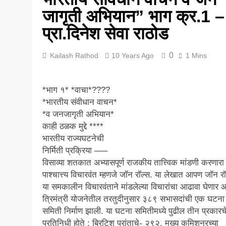
5 Years Ago
जागृती अभियान” भाग क्र.1 –
प्रा.दिनेश सेवा राठोड
0
Kailash Rathod
10 Years Ago
1 Mins
*भाग १* *वाचा*????
*भारतीय संवीधान वाचन*
*व जनजागृती अभियान*
काही ठळक मुद्दे ****
भारतीय राज्यघटनेची
निर्मिती प्रक्रिया —–
विसाव्या शतकात अभ्यासपूर्ण राजकीय तात्त्विक मांडणी करणारा
पाश्चात्त्य विचारवंत म्हणजे जॉन रॉल्स. या लेखात आपण जॉन रॉ
या समकालीन विचारवंताने मांडलेल्या विचारांचा आढावा घेणार 
त्रिमंत्री योजनेतील तरतुदीनुसार ३८९ सभासदांची एक घटना
समिती निर्माण झाली. या घटना समितीमध्ये पुढील तीन प्रकारच
प्रतिनिधी होते : ब्रिटिश प्रांताचे- २९२, मुख्य कमिशनरच्या