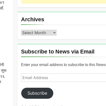
१९४९
डॉ.
Archives
Archives
Subscribe to News via Email
Enter your email address to subscribe to this News 
ंनी
सुरू
Email
ी २६
Address
न
Subscribe