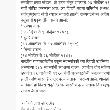
संमतीचा ठराव मांडला. तो ठराव मंजूर झाल्याचे २६ नोव्हेंबर 
रोजी घोषित करण्यात आले. त्या दिवशी घटना समितीचे अध्यक्ष 
राजेंद्रप्रसाद यांची त्यावर स्वाक्षरी झाली. राज्यघटनेच्या अंतिम
मसुद्याची एकूण तीन वाचने झाली.
* प्रथम वाचन
( ४ नोव्हेंबर ते ९ नोव्हेंबर १९४८)
* दुसरे वाचन
(१५ ऑक्टोबर ते १७ ऑक्टोबर १९४९)
* तिसरे वाचन
(१४ नोव्हेंबर ते २६ नोव्हेंबर १९४९)
भारतीय राज्यघटनेतील एकूण सदस्यांपकी त्या दिवशी उपस्थित
असणाऱ्या २८४ सदस्यांनी स्वाक्षऱ्या केल्या. त्यानंतर दोन महिन्या
म्हणजेच २६ जानेवारी १९५० रोजी राज्यघटनेची अंमलबजावणी 
झाली आणि भारत हे राष्ट्र प्रजासत्ताक गणराज्य झाले. आजह
जानेवारी हा दिवस संपूर्ण देशभर भारतीय प्रजासत्ताक दिन म्हणू
साजरा केला जातो.
~ गोर कैलास डी राठोड
बंजारा आँनलाईन न्यूज पोर्टल,