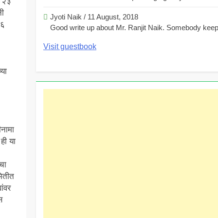
े २३
नी
Jyoti Naik
/
11 August, 2018
४६
Good write up about Mr. Ranjit Naik. Somebody keeps
Visit guestbook
्या
ीनामा
 ही या
चा
मितीत
ांवर
स