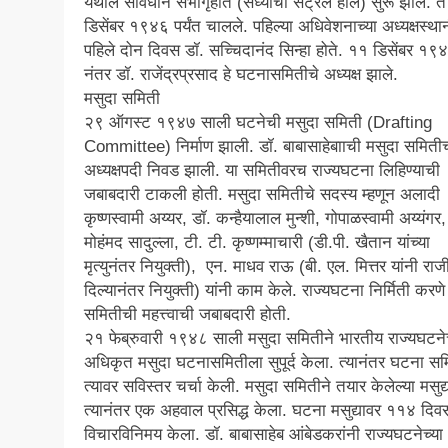
येथील संविधान सभागृहात (सध्याचा सेंट्रल हॉल) सुरू झाले. त
डिसेंबर १९४६ पर्यंत चालले. पहिल्या अधिवेशनाच्या अध्यक्षस्था
पहिले दोन दिवस डॉ. सच्चिदानंद सिन्हा होते. ११ डिसेंबर १९
नंतर डॉ. राजेंद्रप्रसाद हे घटनासमितीचे अध्यक्ष झाले.
मसुदा समिती
२९ ऑगस्ट १९४७ साली घटनेची मसुदा समिती (Drafting
Committee) निर्माण झाली. डॉ. बाबासाहेबााची मसुदा समितीच
अध्यक्षपदी निवड झाली. या समितीवरच राज्यघटना लिहिण्याची
जबाबदारी टाकली होती. मसुदा समितीचे सदस्य म्हणून अलादी
कृष्णस्वामी अय्यर, डॉ. कन्हैयालाल मुन्शी, गोपाळस्वामी अय्यंगर,
मोहंमद सादुल्ला, टी. टी. कृष्णम्माचारी (डी.पी. खैतान यांच्या
मृत्युनंतर नियुक्ती), एन. माधव राऊ (बी. एल. मित्तर यांनी राज
दिल्यानंतर नियुक्ती) यांनी काम केले. राज्यघटना निर्मिती करणे
समितीची महत्त्वाची जबाबदारी होती.
२१ फेब्रुवारी १९४८ साली मसुदा समितीने भारतीय राज्यघटने
अधिकृत मसुदा घटनासमितीला सुपूर्द केला. त्यानंतर घटना स
त्यावर सविस्तर चर्चा केली. मसुदा समितीने तयार केलेल्या मसुद्य
त्यानंतर एक अहवाल प्रसिद्ध केला. घटना मसुद्यावर ११४ दिव
विचारविनिमय केला. डॉ. बाबासाहेब आंबेडकरांनी राज्यघटनेच्या